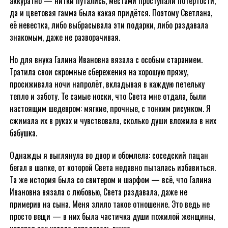
аккуратно — нитки путались, местами проступали потёртости,
да и цветовая гамма была какая придётся. Поэтому Светлана,
её невестка, либо выбрасывала эти подарки, либо раздавала
знакомым, даже не разворачивая.
Но для внука Галина Ивановна вязала с особым старанием.
Тратила свои скромные сбережения на хорошую пряжу,
просиживала ночи напролёт, вкладывая в каждую петельку
тепло и заботу. Те самые носки, что Света мне отдала, были
настоящим шедевром: мягкие, прочные, с тонким рисунком. Я
сжимала их в руках и чувствовала, сколько души вложила в них
бабушка.
Однажды я выглянула во двор и обомлела: соседский пацан
бегал в шапке, от которой Света недавно пыталась избавиться.
Та же история была со свитером и шарфом — всё, что Галина
Ивановна вязала с любовью, Света раздавала, даже не
примерив на сына. Меня злило такое отношение. Это ведь не
просто вещи — в них была частичка души пожилой женщины,