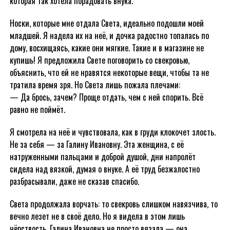
которая так хотела порадовать внука.
Носки, которые мне отдала Света, идеально подошли моей
младшей. Я надела их на неё, и дочка радостно топалась по
дому, восхищаясь, какие они мягкие. Такие и в магазине не
купишь! Я предложила Свете поговорить со свекровью,
объяснить, что ей не нравятся некоторые вещи, чтобы та не
тратила время зря. Но Света лишь пожала плечами:
— Да брось, зачем? Проще отдать, чем с ней спорить. Всё
равно не поймёт.
Я смотрела на неё и чувствовала, как в груди клокочет злость.
Не за себя — за Галину Ивановну. Эта женщина, с её
натруженными пальцами и доброй душой, дни напролёт
сидела над вязкой, думая о внуке. А её труд безжалостно
разбрасывали, даже не сказав спасибо.
Света продолжала ворчать: то свекровь слишком навязчива, то
вечно лезет не в своё дело. Но я видела в этом лишь
чёрствость. Галина Ивановна не просто вязала — она