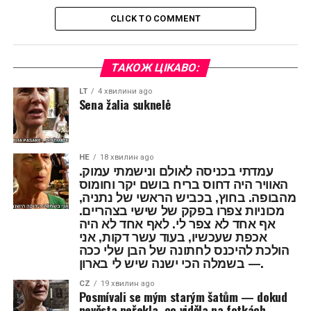
CLICK TO COMMENT
ТАКОЖ ЦІКАВО:
LT
4 хвилини ago
Sena žalia suknelė
HE
18 хвилин ago
עמדתי בכניסה לאולם ונישמתי עמוק.
האוויר היה דחוס בריח בושם יקר וחומוס
מהבופה. בחוץ, בכביש הראשי של נתניה,
מכוניות צפרו בפקק של שישי בצהריים.
אף אחד לא צפר לי. לאף אחד לא היה
אכפת שעכשיו, בעוד עשר דקות, אני
הולכת להיכנס לחתונה של הבן שלי ככה
— בשמלה הכי ישנה שיש לי בארון.
CZ
19 хвилин ago
Posmívali se mým starým šatům — dokud
nevěsta neřekla, co viděla na fotkách