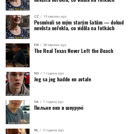
CZ
19 хвилин ago
Posmívali se mým starým šatům — dokud
nevěsta neřekla, co viděla na fotkách
EN
38 хвилин ago
The Real Texas Never Left the Beach
NO
1 годину ago
Jeg sa jeg hadde en avtale
UA
1 годину ago
Пильне око в шоурумі
NL
2 години ago