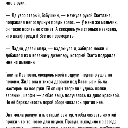
мне в руки.
— Да узор старый, бабушкин, — махнула рукой Светлана,
поправляя непослушную прядь волос. — У меня же мальчик,
он такое носить не станет. А свекровь уже столько навязала,
что шкаф трещит! Всё не перемерить.
— Ладно, давай сюда, — вздохнула я, забирая носки и
добавляя их к вязаному джемперу, который Света подарила
мне на именины.
Галина Ивановна, свекровь моей подруги, недавно ушла на
пенсию. Жила она в тихом дворике под Казанью и была
мастером на все руки. Её спицы творили чудеса: шапки,
варежки, шарфы — любая вещь получалась на диво красивой.
Но её бережливость порой оборачивалась против неё.
Она могла распустить старый свитер, чтобы связать из этой
пряжи что-то новое для внуков. Правда, выходило не всегда