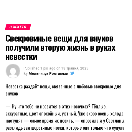
З ЖИТТЯ
Свекровиные вещи для внуков
получили вторую жизнь в руках
невестки
Published
1 рік ago
on
18 Травня, 2025
By
Мельничук Ростислав
Невестка раздаёт вещи, связанные с любовью свекровью для
внуков
— Ну что тебе не нравится в этих носочках? Тёплые,
аккуратные, цвет спокойный, уютный. Уже скоро осень, холода
наступят — самое время их носить, — спросила я у Светланы,
разглядывая шерстяные носки, которые она только что сунула