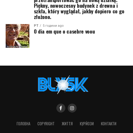
Piękny, nowoczesny budynek z drewna i
szkła, który wyglądał, jakby dopiero co go
złożono.
PT
5 години ago
O dia em que o casebre voou
ГОЛОВНА
COPYRIGHT
ЖИТТЯ
КУРЙОЗИ
КОНТАКТИ