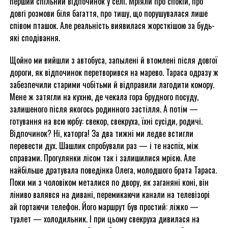
перший спільний відпочинок у селі. Мріяли про спокій, про
довгі розмови біля багаття, про тишу, що порушувалася лише
співом пташок. Але реальність виявилася жорсткішою за будь-
які сподівання.
Щойно ми вийшли з автобуса, запылені й втомлені після довгої
дороги, як відпочинок перетворився на марево. Тараса одразу ж
забезпечили старими чобітьми й відправили лагодити комору.
Мене ж затягли на кухню, де чекала гора брудного посуду,
залишеного після якогось родинного застілля. А потім —
готування на всю юрбу: свекор, свекруха, їхні сусіди, родичі.
Відпочинок? Ні, каторга! За два тижні ми ледве встигли
перевести дух. Шашлик спробували раз — і те наспіх, між
справами. Прогулянки лісом так і залишилися мрією. Але
найбільше дратувала поведінка Олега, молодшого брата Тараса.
Поки ми з чоловіком металися по двору, як заганяні коні, він
ліниво валявся на дивані, перемикаючи канали на телевізорі
ай гортаючи телефон. Його маршрут був простий: ліжко —
туалет — холодильник. І при цьому свекруха дивилася на