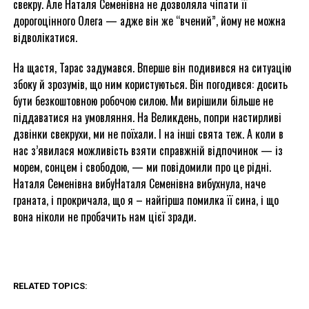
свекру. Але Наталя Семенівна не дозволяла чіпати її
дорогоцінного Олега — адже він же “вчений”, йому не можна
відволікатися.
На щастя, Тарас задумався. Вперше він подивився на ситуацію
збоку й зрозумів, що ним користуються. Він погодився: досить
бути безкоштовною робочою силою. Ми вирішили більше не
піддаватися на умовляння. На Великдень, попри настирливі
дзвінки свекрухи, ми не поїхали. І на інші свята теж. А коли в
нас з’явилася можливість взяти справжній відпочинок — із
морем, сонцем і свободою, — ми повідомили про це рідні.
Наталя Семенівна вибуНаталя Семенівна вибухнула, наче
граната, і прокричала, що я – найгірша помилка її сина, і що
вона ніколи не пробачить нам цієї зради.
RELATED TOPICS: