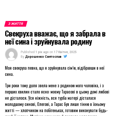
З ЖИТТЯ
Свекруха вважає, що я забрала в
неї сина і зруйнувала родину
Published
1 рік ago
on
17 Квітня, 2025
By
Дорошенко Святослав
Моя свекруха певна, що я зруйнувала сім’ю, відібравши в неї
сина.
Три роки тому доля звела мене з родиною мого чоловіка, і з
перших хвилин стало ясно: моєму Тарасові в цьому домі любові
не дісталося. Уся ніжність, вся турба матері дісталася
молодшому синові, Олегові, а Тарас був лише тінню в їхньому
житті — хлопчиком на побігеньках, готовим виконувати будь-