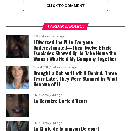
CLICK TO COMMENT
ТАКОЖ ЦІКАВО:
EN
4 хвилини ago
I Divorced the Wife Everyone
Underestimated—Then Twelve Black
Escalades Showed Up to Take Home the
Woman Who Held My Company Together
З ЖИТТЯ
24 хвилини ago
Brought a Cat and Left It Behind. Three
Years Later, They Were Stunned by What
Became of It.
FR
2 години ago
La Dernière Carte d’Henri
FR
3 години ago
La Chute de la maison Delcourt