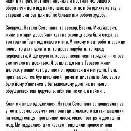
який її каприз. Матінка няньчила й пестила молодшого,
оберігаючи його від найменших клопотів, ніби крихку квітку, а
старший син був для неї не більше ніж робоча худоба.
Свекруха, Наталя Семенівна, та свекор, Василь Михайлович,
жили в старій дерев’яній хаті на околиці села біля озера, за
три години їзди від нашого міста. У такому місці роботи завжди
повно: то дах підлатати, то дрова нарубати, то город
перекопати. А ще курчата, корова, нескінченні грядки — справ
вистачало на десятьох. Я раділа, що ми з Тарасом жили
далеко, у нашій хаті, де нас не торкалася ця метушня. І він,
признаюся, теж був щасливий тримати дистанцію. Але варто
було йому з’явитися в батьківському домі, як на нього
обрушувався вал доручень, ніби він не син, а наймит.
Коли ми лише одружилися, Наталя Семенівна запрошувала нас
у гості, розмальовуючи всі принади сільського життя: шашлики
на заході сонця, прогулянки лісом, свіже повітря й домашній
мед. Ми піддалися цим казкам і вирішили провести наш