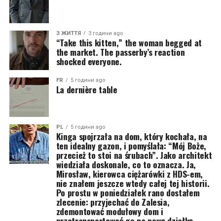
З ЖИТТЯ
3 години ago
“Take this kitten,” the woman begged at
the market. The passerby’s reaction
shocked everyone.
FR
5 години ago
La dernière table
PL
5 години ago
Kinga spojrzała na dom, który kochała, na
ten idealny gazon, i pomyślała: “Mój Boże,
przecież to stoi na śrubach”. Jako architekt
wiedziała doskonale, co to oznacza. Ja,
Mirosław, kierowca ciężarówki z HDS-em,
nie znałem jeszcze wtedy całej tej historii.
Po prostu w poniedziałek rano dostałem
zlecenie: przyjechać do Zalesia,
zdemontować modułowy dom i
przetransportować go na nową działkę.