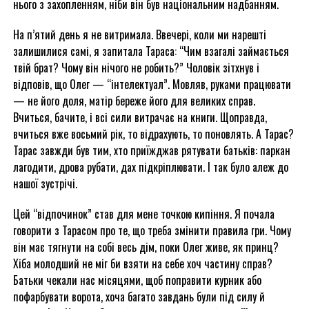
нього з захопленням, ніби він був національним надбанням.
На п’ятий день я не витримала. Ввечері, коли ми нарешті
залишилися самі, я запитала Тараса: “Чим взагалі займається
твій брат? Чому він нічого не робить?” Чоловік зітхнув і
відповів, що Олег — “інтелектуал”. Мовляв, руками працювати
— не його доля, матір береже його для великих справ.
Вчиться, бачите, і всі сили витрачає на книги. Щоправда,
вчиться вже восьмий рік, то відрахують, то поновлять. А Тарас?
Тарас завжди був тим, хто приїжджав рятувати батьків: паркан
лагодити, дрова рубати, дах підкріплювати. І так було алеж до
нашої зустрічі.
Цей “відпочинок” став для мене точкою кипіння. Я почала
говорити з Тарасом про те, що треба змінити правила гри. Чому
він має тягнути на собі весь дім, поки Олег живе, як принц?
Хіба молодший не міг би взяти на себе хоч частину справ?
Батьки чекали нас місяцями, щоб поправити курник або
пофарбувати ворота, хоча багато завдань були під силу й