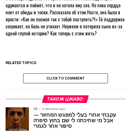
одумается и поймёт, что я не хотела ему зла. Но пока сердце
ноет от обиды и тоски. Рассказала об этом Насте, она была в
ярости: «Как он посмел так с тобой поступить?!» Её поддержка
согревает, но боль не утихает. Неужели я потеряла сына из-за
одной глупой истории? Как теперь с этим жить?
RELATED TOPICS:
CLICK TO COMMENT
ТАКОЖ ЦІКАВО:
HE
4 хвилини ago
עקבתי אחרי בעלי למפגש המחזור —
אבל מי שחיכתה לי שם בחוץ סיפרה
סיפור אחר לגמרי