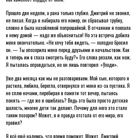
Прошло две недели, а рана только глубже. Дмитрий не звонил,
не писал. Когда я набирала его номер, он сбрасывал трубку,
словно я была назойливой попрошайкой. В отчаянии я поехала
к нему домой — надо же объясниться! Но эта встреча добила
меня окончательно. «Не хочу тебя видеть, — холодно бросил
он. — Ты опозорила меня перед друзьями и начальством. Как
я теперь им в глаза смотреть буду?» Его слова резали, как нож.
Я пыталась оправдаться, но он лишь повторил: «Уходи».
Уже два месяца как мы не разговариваем. Мой сын, которого я
растила, любила, берегла, отвернулся от меня из-за пустяка. Я
не сплю ночами, перебирая в памяти тот вечер, пытаясь
понять — где же я ошиблась? Ведь это была просто детская
шалость, многие дети так делают. Почему для него это стало
таким позором? Может, я и правда отстала от его мира, его
правил?
Я всё ещё надеюсь, что время поможет. Может, Дмитрий