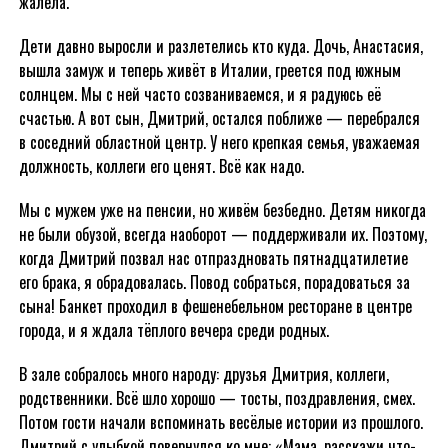
жалела.
Дети давно выросли и разлетелись кто куда. Дочь, Анастасия,
вышла замуж и теперь живёт в Италии, греется под южным
солнцем. Мы с ней часто созваниваемся, и я радуюсь её
счастью. А вот сын, Дмитрий, остался поближе — перебрался
в соседний областной центр. У него крепкая семья, уважаемая
должность, коллеги его ценят. Всё как надо.
Мы с мужем уже на пенсии, но живём безбедно. Детям никогда
не были обузой, всегда наоборот — поддерживали их. Поэтому,
когда Дмитрий позвал нас отпраздновать пятнадцатилетие
его брака, я обрадовалась. Повод собраться, порадоваться за
сына! Банкет проходил в фешенебельном ресторане в центре
города, и я ждала тёплого вечера среди родных.
В зале собралось много народу: друзья Дмитрия, коллеги,
родственники. Всё шло хорошо — тосты, поздравления, смех.
Потом гости начали вспоминать весёлые истории из прошлого.
Дмитрий с улыбкой повернулся ко мне: «Мама, расскажи что-