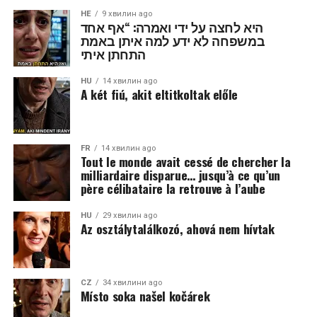
HE
9 хвилин ago
היא לחצה על ידי ואמרה: “אף אחד
במשפחה לא ידע למה איתן באמת
התחתן איתי
HU
14 хвилин ago
A két fiú, akit eltitkoltak előle
FR
14 хвилин ago
Tout le monde avait cessé de chercher la
milliardaire disparue… jusqu’à ce qu’un
père célibataire la retrouve à l’aube
HU
29 хвилин ago
Az osztálytalálkozó, ahová nem hívtak
CZ
34 хвилини ago
Místo soka našel kočárek