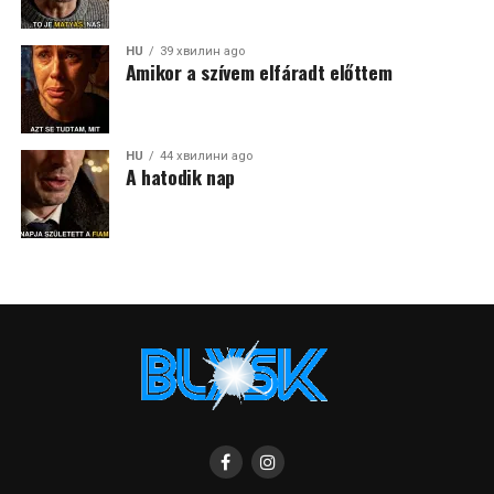
HU
39 хвилин ago
Amikor a szívem elfáradt előttem
HU
44 хвилини ago
A hatodik nap