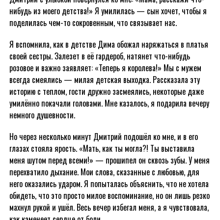
нибудь из моего детства!» Я умилилась — сын хочет, чтобы я
поделилась чем-то сокровенным, что связывает нас.
Я вспомнила, как в детстве Дима обожал наряжаться в платья
своей сестры. Залезет в её гардероб, натянет что-нибудь
розовое и важно заявляет: «Теперь я королева!» Мы с мужем
всегда смеялись — милая детская выходка. Рассказала эту
историю с теплом, гости дружно засмеялись, некоторые даже
умилённо покачали головами. Мне казалось, я подарила вечеру
немного душевности.
Но через несколько минут Дмитрий подошёл ко мне, и в его
глазах стояла ярость. «Мать, как ты могла?! Ты выставила
меня шутом перед всеми!» — прошипел он сквозь зубы. У меня
перехватило дыхание. Мои слова, сказанные с любовью, для
него оказались ударом. Я попыталась объяснить, что не хотела
обидеть, что это просто милое воспоминание, но он лишь резко
махнул рукой и ушёл. Весь вечер избегал меня, а я чувствовала,
как каменеет сердце от боли.