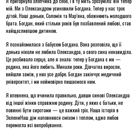
Я пригорнула хлопчика до себе, і в ту мить зрозуміла: він тепер
мій. Ми з Олександром усиновили Богдана. Тепер у нас троє
дітей. Наші доньки, Соломія та Мар’яна, обожнюють молодшого
брата. Богдан, який стільки років був позбавлений любові, став
найщасливішою дитиною.
Я познайомилася з бабусею Богдана. Вона розповіла, що її
донька ніколи не любила Олександра, а свого сина ненавиділа.
Це розбивало серце, але я знала: тепер у Богдана є ми —
родина, яка його любить. Минали роки. Дівчатка виросли,
вийшли заміж, у них усе добре. Богдан закінчує медичний
університет, і ми неймовірно пишаємося ним.
Я впевнена, що вчинила правильно, давши синові Олександра
від іншої жінки справжню родину. Діти, у яких є батьки, не
повинні бути сиротами — це важкий гріх. Наша історія в
ЗелениНаш дім наповнився сміхом і теплом, адже любов
перемогла всі випробування.