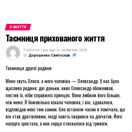
З ЖИТТЯ
Таємниця прихованого життя
Published
1 рік ago
on
26 Квітня, 2025
By
Дорошенко Святослав
Таємниця другої родини
Мене звуть Олеся, а мого чоловіка — Олександр. У нас була
щаслива родина: дві доньки, яких Олександр обожнював,
пестив їх, ніби справжніх принцес. Вони любили його більше,
ніж мене. Я божевільно кохала чоловіка, і він, здавалося,
відповідав мені тим самим. Але останнім часом я помічала, що
він став дратівливим, іноді навіть сварився на дівчаток. Його
напруга зростала, а моє серце стискалося від тривоги.