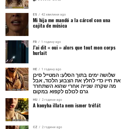
ES
42 хвилини ago
Mi hija me mandó a la cárcel con una
cajita de música
FR
1 годину ago
J’ai dit « oui » alors que tout mon corps
hurlait
HE
1 годину ago
שלושה ימים בתוך הסלע: המטייל סיכן
את חייו כדי לחלץ את הצבוע הלכוד, אבל
מה שקרה שנייה אחרי שהוא השתחרר
גרם לכולם לקפוא במקום
HU
2 години ago
A konyha illata nem ismer tréfát
CZ
2 години ago