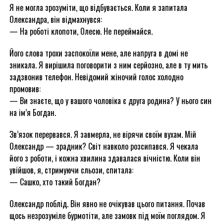
Я не могла зрозуміти, що відбувається. Коли я запитала
Олександра, він відмахнувся:
— На роботі клопоти, Олесю. Не переймайся.
Його слова трохи заспокоїли мене, але напруга в домі не
зникала. Я вирішила поговорити з ним серйозно, але в ту мить
задзвонив телефон. Невідомий жіночий голос холодно
промовив:
— Ви знаєте, що у вашого чоловіка є друга родина? У нього син
на ім’я Богдан.
Зв’язок перервався. Я завмерла, не вірячи своїм вухам. Мій
Олександр — зрадник? Світ навколо розсипався. Я чекала
його з роботи, і кожна хвилина здавалася вічністю. Коли він
увійшов, я, стримуючи сльози, спитала:
— Сашко, хто такий Богдан?
Олександр поблід. Він явно не очікував цього питання. Почав
щось незрозуміле бурмотіти, але замовк під моїм поглядом. Я