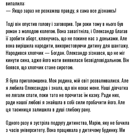
випалила:
— Якщо зараз не розкажеш правду, я сама все дізнаюсь!
Тоді він опустив голову і заговорив. Три роки тому в нього був
роман з молодою колегою. Вона завагітніла, і Олександр благав
її зробити аборт, клянучись, що не покине нас з доньками. Але
вона вирішила народити, використовуючи дитину для шантажу.
Народився хлопчик — Богдан. Олександр зізнався, що не міг
кинути сина, адже його мати виявилася безвідповідальною. Він
боявся, що хлопчик стане сиротою.
Я була приголомшена. Моя родина, мій світ розвалювалися. Але
я любила Олександра і знала, що він кохає мене. Наші дівчатка
не лягали спати, поки тато не прочитає їм казку. Ради них,
ради нашої любові я знайшла в собі сили пробачити його. Але
ця таємниця залишила в душі глибоку рану.
Одного разу я зустріла подругу дитинства, Марію, яку не бачила
з часів університету. Вона працювала у дитячому будинку. Ми