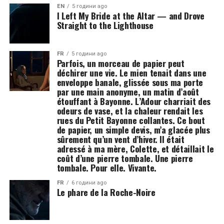
EN
5 години ago
I Left My Bride at the Altar — and Drove
Straight to the Lighthouse
FR
5 години ago
Parfois, un morceau de papier peut
déchirer une vie. Le mien tenait dans une
enveloppe banale, glissée sous ma porte
par une main anonyme, un matin d’août
étouffant à Bayonne. L’Adour charriait des
odeurs de vase, et la chaleur rendait les
rues du Petit Bayonne collantes. Ce bout
de papier, un simple devis, m’a glacée plus
sûrement qu’un vent d’hiver. Il était
adressé à ma mère, Colette, et détaillait le
coût d’une pierre tombale. Une pierre
tombale. Pour elle. Vivante.
FR
6 години ago
Le phare de la Roche-Noire