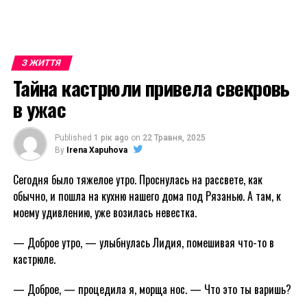
З ЖИТТЯ
Тайна кастрюли привела свекровь
в ужас
Published
1 рік ago
on
22 Травня, 2025
By
Irena Xapuhova
Сегодня было тяжелое утро. Проснулась на рассвете, как
обычно, и пошла на кухню нашего дома под Рязанью. А там, к
моему удивлению, уже возилась невестка.
— Доброе утро, — улыбнулась Лидия, помешивая что-то в
кастрюле.
— Доброе, — процедила я, морща нос. — Что это ты варишь?