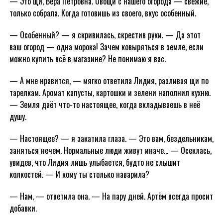
— Это щи, Вера Петровна. Овощи с нашего огорода — свежие,
только собрала. Когда готовишь из своего, вкус особенный.
— Особенный? — я скривилась, скрестив руки. — Да этот
ваш огород — одна морока! Зачем ковыряться в земле, если
можно купить всё в магазине? Не понимаю я вас.
— А мне нравится, — мягко ответила Лидия, разливая щи по
тарелкам. Аромат капусты, картошки и зелени наполнил кухню.
— Земля даёт что-то настоящее, когда вкладываешь в неё
душу.
— Настоящее? — я закатила глаза. — Это вам, бездельникам,
заняться нечем. Нормальные люди живут иначе… — Осеклась,
увидев, что Лидия лишь улыбается, будто не слышит
колкостей. — И кому ты столько наварила?
— Нам, — ответила она. — На пару дней. Артём всегда просит
добавки.