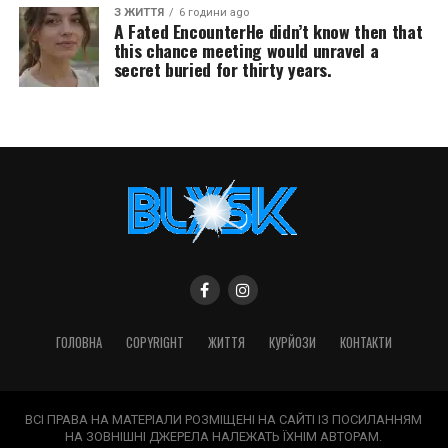
З ЖИТТЯ
6 години ago
A Fated EncounterHe didn’t know then that
this chance meeting would unravel a
secret buried for thirty years.
ГОЛОВНА
COPYRIGHT
ЖИТТЯ
КУРЙОЗИ
КОНТАКТИ
ВСІ ПРАВА НА МАТЕРІАЛИ РОЗМІЩЕНІ НА САЙТІ ІЗ ПОСИЛАННЯМ
НА ЗОВНІШНІ ДЖЕРЕЛА НАЛЕЖАТЬ ЇХНІМ АВТОРАМ.