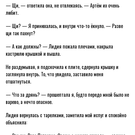
— Щи, — ответила она, не отвлекаясь. — Артём их очень
любит.
— Щи? — Я принюхалась, и внутри что-то ёкнуло. — Разве
щи так пахнут?
— А как должны? — Лидия пожала плечами, накрыла
кастрюлю крышкой и вышла.
Не раздумывая, я подскочила к плите, сдернула крышку и
заглянула внутрь. То, что увидела, заставило меня
отшатнуться.
— Что за дрянь? — прошептала я, будто передо мной было не
варево, а нечто опасное.
Лидия вернулась с тарелками, заметила мой испуг и спокойно
объяснила: