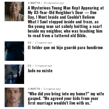
З ЖИТТЯ
24 хвилини ago
A Mysterious Young Man Kept Appearing at
My 83-Year-Old Neighbor’s Door — One
Day, I Went Inside and Couldn’t Believe
What I SawI stepped inside and froze, as
the young man sat calmly knitting a scarf
beside my neighbor, who was teaching him
to read from a tattered old Bible.
ES
2 години ago
El folder que mi hijo guardó para hundirme
ES
3 години ago
Jude no existe
З ЖИТТЯ
3 години ago
“Who did you bring into my home?” my wife
gasped. “We agreed your kids from your
first marriage wouldn’t live with us.”