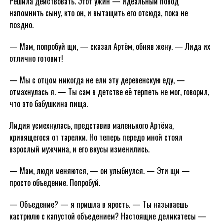
Решила действовать. Этот ужин — идеальный повод
напомнить сыну, кто он, и вытащить его отсюда, пока не
поздно.
— Мам, попробуй щи, — сказал Артём, обняв жену. — Лида их
отлично готовит!
— Мы с отцом никогда не ели эту деревенскую еду, —
отмахнулась я. — Ты сам в детстве её терпеть не мог, говорил,
что это бабушкина пища.
Лидия усмехнулась, представив маленького Артёма,
кривящегося от тарелки. Но теперь передо мной стоял
взрослый мужчина, и его вкусы изменились.
— Мам, люди меняются, — он улыбнулся. — Эти щи —
просто объедение. Попробуй.
— Объедение? — я пришла в ярость. — Ты называешь
кастрюлю с капустой объедением? Настоящие деликатесы —