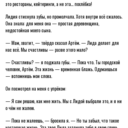
это рестораны, кейтеринги, а не эта… похлёбка!
Лидия стиснула зубы, но промолчала. Хотя внутри всё сжалось.
Она знала: для меня она — простая деревенщина,
недостойная моего сына.
— Мам, хватит, — твёрдо сказал Артём. — Лида делает для
нас всё. Мы счастливы — разве этого мало?
— Счастливы? — я поджала губы. — Пока что. Ты городской
человек, Артём. Эта жизнь — временная блажь. Одумаешься
— вспомнишь мои слова.
Он посмотрел на меня с упрёком:
— Я сам решаю, как мне жить. Мы с Лидой выбрали это, и я ни
о чём не жалею.
— Пока не жалеешь, — бросила я. — Но ты забыл, что такое
настоящая жизнь. Эта твоя Лида затянула тебя в свою глушь,