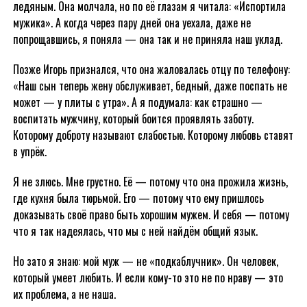
ледяным. Она молчала, но по её глазам я читала: «Испортила
мужика». А когда через пару дней она уехала, даже не
попрощавшись, я поняла — она так и не приняла наш уклад.
Позже Игорь признался, что она жаловалась отцу по телефону:
«Наш сын теперь жену обслуживает, бедный, даже поспать не
может — у плиты с утра». А я подумала: как страшно —
воспитать мужчину, который боится проявлять заботу.
Которому доброту называют слабостью. Которому любовь ставят
в упрёк.
Я не злюсь. Мне грустно. Её — потому что она прожила жизнь,
где кухня была тюрьмой. Его — потому что ему пришлось
доказывать своё право быть хорошим мужем. И себя — потому
что я так надеялась, что мы с ней найдём общий язык.
Но зато я знаю: мой муж — не «подкаблучник». Он человек,
который умеет любить. И если кому-то это не по нраву — это
их проблема, а не наша.