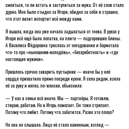
смеяться, то ли встать и заступиться за мужа. От её слов стало
дурно. Мне было стыдно за Игоря, обидно за себя и страшно,
что этот визит испортит всё между нами.
Я вышла, когда она уже начала задыхаться от гнева. В руках у
Игоря всё ещё была лопатка, на плите — подгоревшие блины.
А Василиса Фёдоровна тряслась от негодования и бормотала
что-то про «нынешнюю молодёжь», «бесхребетность» и «где
настоящие мужики».
Пришлось срочно заварить пустырник — иначе бы у неё
сердце прихватило прямо посреди кухни. Я села рядом, взяла
её за руку и мягко, по-женски, объяснила:
— У нас в семье всё иначе. Мы — партнёры. Я готовлю,
стираю, работаю. Но и Игорь помогает. Он тоже стряпает.
Потому что любит. Потому что заботится. Разве это плохо?
Но она не слышала. Лицо её стало каменным, взгляд —