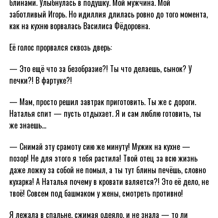
блинами. Улыбнулась в подушку. Мой мужчина. Мой
заботливый Игорь. Но идиллия длилась ровно до того момента,
как на кухню ворвалась Василиса Фёдоровна.
Её голос прорвался сквозь дверь:
— Это ещё что за безобразие?! Ты что делаешь, сынок? У
печки?! В фартуке?!
— Мам, просто решил завтрак приготовить. Ты же с дороги.
Наталья спит — пусть отдыхает. Я и сам люблю готовить, ты
же знаешь…
— Снимай эту срамоту сию же минуту! Мужик на кухне —
позор! Не для этого я тебя растила! Твой отец за всю жизнь
даже ложку за собой не помыл, а ты тут блины печёшь, словно
кухарка! А Наталья почему в кровати валяется?! Это её дело, не
твоё! Совсем под башмаком у жены, смотреть противно!
Я лежала в спальне, сжимая одеяло, и не знала — то ли