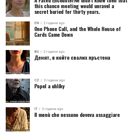
A Fated EncounterHe didn’t know then that
this chance meeting would unravel a
secret buried for thirty years.
EN
2 години ago
One Phone Call, and the Whole House of
Cards Came Down
BG
2 години ago
Денят, в който свалих пръстена
CZ
3 години ago
Popel a uhlíky
IT
3 години ago
Il menù che nessuno doveva assaggiare