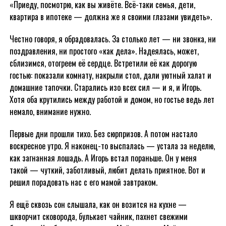
«Приеду, посмотрю, как вы живёте. Всё-таки семья, дети,
квартира в ипотеке — должна же я своими глазами увидеть».
Честно говоря, я обрадовалась. За столько лет — ни звонка, ни
поздравления, ни простого «как дела». Надеялась, может,
сблизимся, отогреем её сердце. Встретили её как дорогую
гостью: показали комнату, накрыли стол, дали уютный халат и
домашние тапочки. Старались изо всех сил — и я, и Игорь.
Хотя оба крутились между работой и домом, но гостье ведь лет
немало, внимание нужно.
Первые дни прошли тихо. Без сюрпризов. А потом настало
воскресное утро. Я наконец-то выспалась — устала за неделю,
как загнанная лошадь. А Игорь встал пораньше. Он у меня
такой — чуткий, заботливый, любит делать приятное. Вот и
решил порадовать нас с его мамой завтраком.
Я ещё сквозь сон слышала, как он возится на кухне —
шкворчит сковорода, булькает чайник, пахнет свежими