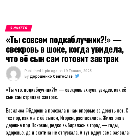
З ЖИТТЯ
«Ты совсем подкаблучник?!» —
свекровь в шоке, когда увидела,
что её сын сам готовит завтрак
Published
1 рік ago
on
19 Травня, 2025
By
Дорошенко Святослав
«Ты что, подкаблучник?!» — свёкровь ахнула, увидев, как её
сын сам стряпает завтрак.
Василиса Фёдоровна приехала к нам впервые за десять лет. С
тех пор, как мы с её сыном, Игорем, расписались. Жила она в
деревне под Псковом, редко выбиралась в город — годы,
здоровье, да и скотина не отпускала. А тут вдруг сама заявила: