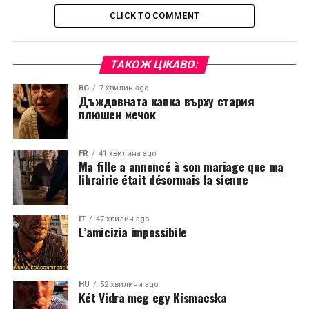
CLICK TO COMMENT
ТАКОЖ ЦІКАВО:
BG
7 хвилин ago
Дъждовната капка върху стария
плюшен мечок
FR
41 хвилина ago
Ma fille a annoncé à son mariage que ma
librairie était désormais la sienne
IT
47 хвилин ago
L’amicizia impossibile
HU
52 хвилини ago
Két Vidra meg egy Kismacska