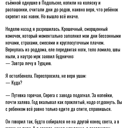
съёмной однушке в Подольске, копили на коляску и
распашонки, считали дни до родов, наивно веря, что ребёнок
скрепит нас навек. Но вышло всё иначе.
Неделю назад я разрешилась. Крошечный, сморщенный
комочек, который моментально заполнил мои дни бессонными
ночами, страхами, смесями и круглосуточным плачем.
Вернулась из роддома, еле передвигая ноги, тело ломило, швы
ныли, а наутро муж заявил буднично:
— Завтра лечу в Турцию.
Я остолбенела. Переспросила, не веря ушам:
— Куда?
— Путевка горячая, Серега с завода подогнал. За копейки,
почти халява. Год вкалывал как проклятый, надо отдохнуть. Вы
с ребенком всё равно только едите да спите, справишься.
Он говорил так, будто собирался не на другой конец света, а в