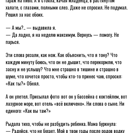
гараж на пиво. А я стояла, качая младенца, в растянутом
халате, с глазами, полными слез. Даже не спросил. Не подумал.
Решил за нас обоих.
— А мы?.. — выдавила я.
— Да ладно, я на неделю максимум. Вернусь — помогу. Не
парься.
Эти слова резали, как нож. Как объяснить, что я тону? Что
каждую минуту боюсь, что он не дышит, что перекормлю, что
засну и не услышу? Что мне страшно в тишине и страшно в
шуме, что хочется просто, чтобы кто-то принес чаю, спросил:
«Как ты?» Обнял.
А он улетел. Присылал фото: вот он у бассейна с коктейлем, вот
лазурное море, вот отель «всё включено». Ни слова о сыне. Ни
единого: «Как вы там?»
Рыдала тихо, чтобы не разбудить ребенка. Мама буркнула:
— Радуйся, что не бухает. Мой в твои годы после родов водку