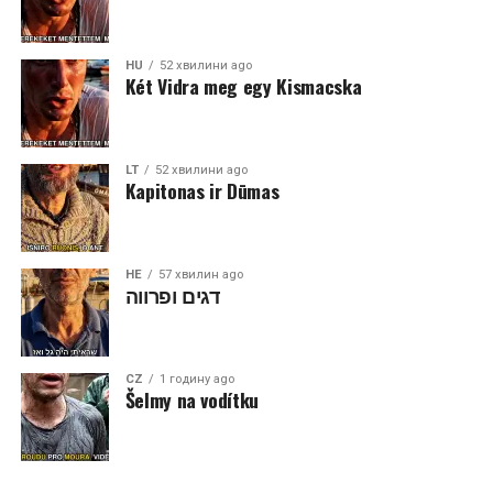
HU
52 хвилини ago
Két Vidra meg egy Kismacska
LT
52 хвилини ago
Kapitonas ir Dūmas
HE
57 хвилин ago
דגים ופרווה
CZ
1 годину ago
Šelmy na vodítku