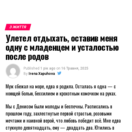
З ЖИТТЯ
Улетел отдыхать, оставив меня
одну с младенцем и усталостью
после родов
Published
1 рік ago
on
16 Травня, 2025
By
Irena Xapuhova
Муж сбежал на море, едва я родила. Осталась я одна — с
ноющей болью, бессилием и крохотным комочком на руках.
Мы с Денисом были молоды и беспечны. Расписались в
прошлом году, захлестнутые первой страстью, розовыми
мечтами и наивной верой, что любовь победит всё. Мне едва
стукнуло девятнадцать, ему — двадцать два. Ютились в