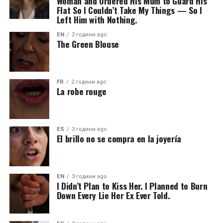
Woman and Ordered His Mum to Guard His
Flat So I Couldn’t Take My Things — So I
Left Him with Nothing.
EN
2 години ago
The Green Blouse
FR
2 години ago
La robe rouge
ES
3 години ago
El brillo no se compra en la joyería
EN
3 години ago
I Didn’t Plan to Kiss Her. I Planned to Burn
Down Every Lie Her Ex Ever Told.