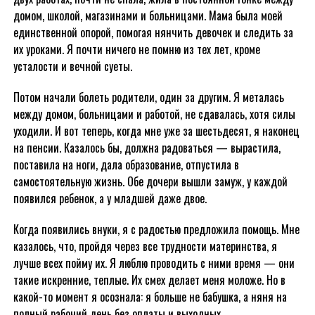
домом, школой, магазинами и больницами. Мама была моей
единственной опорой, помогая нянчить девочек и следить за
их уроками. Я почти ничего не помню из тех лет, кроме
усталости и вечной суеты.
Потом начали болеть родители, один за другим. Я металась
между домом, больницами и работой, не сдавалась, хотя силы
уходили. И вот теперь, когда мне уже за шестьдесят, я наконец
на пенсии. Казалось бы, должна радоваться — вырастила,
поставила на ноги, дала образование, отпустила в
самостоятельную жизнь. Обе дочери вышли замуж, у каждой
появился ребенок, а у младшей даже двое.
Когда появились внуки, я с радостью предложила помощь. Мне
казалось, что, пройдя через все трудности материнства, я
лучше всех пойму их. Я люблю проводить с ними время — они
такие искренние, теплые. Их смех делает меня моложе. Но в
какой-то момент я осознала: я больше не бабушка, а няня на
полный рабочий день без оплаты и выходных.