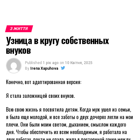
З ЖИТТЯ
Узница в кругу собственных
внуков
Published
1 рік ago
on
10 Квітня, 2025
By
Irena Xapuhova
Конечно, вот адаптированная версия:
Я стала заложницей своих внуков.
Всю свою жизнь я посвятила детям. Когда муж ушел из семьи,
я была еще молодой, и все заботы о двух дочерях легли на мои
плечи. Они были моим светом, дыханием, смыслом каждого
дня. Чтобы обеспечить их всем необходимым, я работала на
двух работах, почти не спала, жила в постоянной гонке между