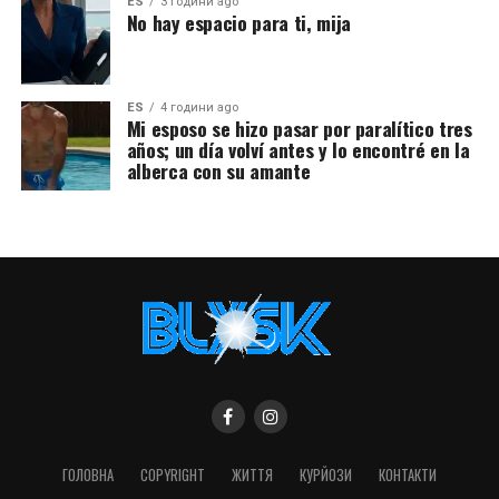
ES
3 години ago
No hay espacio para ti, mija
ES
4 години ago
Mi esposo se hizo pasar por paralítico tres
años; un día volví antes y lo encontré en la
alberca con su amante
ГОЛОВНА
COPYRIGHT
ЖИТТЯ
КУРЙОЗИ
КОНТАКТИ