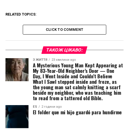
RELATED TOPICS:
CLICK TO COMMENT
ТАКОЖ ЦІКАВО:
З ЖИТТЯ
23 хвилини ago
A Mysterious Young Man Kept Appearing at
My 83-Year-Old Neighbor’s Door — One
Day, I Went Inside and Couldn’t Believe
What I SawI stepped inside and froze, as
the young man sat calmly knitting a scarf
beside my neighbor, who was teaching him
to read from a tattered old Bible.
ES
2 години ago
El folder que mi hijo guardó para hundirme