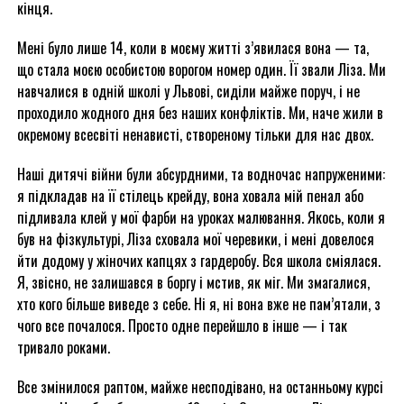
кінця.
Мені було лише 14, коли в моєму житті з’явилася вона — та,
що стала моєю особистою ворогом номер один. Її звали Ліза. Ми
навчалися в одній школі у Львові, сиділи майже поруч, і не
проходило жодного дня без наших конфліктів. Ми, наче жили в
окремому всесвіті ненависті, створеному тільки для нас двох.
Наші дитячі війни були абсурдними, та водночас напруженими:
я підкладав на її стілець крейду, вона ховала мій пенал або
підливала клей у мої фарби на уроках малювання. Якось, коли я
був на фізкультурі, Ліза сховала мої черевики, і мені довелося
йти додому у жіночих капцях з гардеробу. Вся школа сміялася.
Я, звісно, не залишався в боргу і мстив, як міг. Ми змагалися,
хто кого більше виведе з себе. Ні я, ні вона вже не пам’ятали, з
чого все почалося. Просто одне перейшло в інше — і так
тривало роками.
Все змінилося раптом, майже несподівано, на останньому курсі