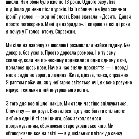
школи. Нам обом було вже по 18 років. Одного разу Ліза
підійшла до мене після уроків. На її обличчі не було звичної
іронії, у голосі — жодної злості. Вона сказала: «Досить. Давай
просто поговоримо. Мені це набридло». І вперше за всі ці роки
я почув у її голосі втому. Справжню.
Ми сіли на лавочку за школою і розмовляли майже годину. Без
докорів, без уколів. Просто доросла розмова. І в ту саму
хвилину, коли ми по-чесному подивилися одне одному в очі,
почалося щось нове. Наче з нас зняли прокляття — і переді
мною сидів не ворог, а людина. Жива, цікава, тонка, справжня.
Я раптом побачив, як у неї гарно світяться очі, як вона розумно
міркує, і скільки в ній внутрішнього вогню.
З того дня все пішло інакше. Ми стали частіше спілкуватися.
Спочатку — як друзі. Виявилося, що у нас багато спільного:
любимо одні й ті самі книги, обоє захоплюємося
програмуванням, обожнюємо старе українське кіно. Ми
обговорювали все на світі — від шкільних пліток до сенсу