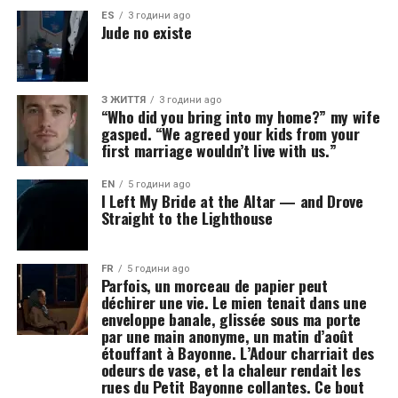
ES
3 години ago
Jude no existe
З ЖИТТЯ
3 години ago
“Who did you bring into my home?” my wife
gasped. “We agreed your kids from your
first marriage wouldn’t live with us.”
EN
5 години ago
I Left My Bride at the Altar — and Drove
Straight to the Lighthouse
FR
5 години ago
Parfois, un morceau de papier peut
déchirer une vie. Le mien tenait dans une
enveloppe banale, glissée sous ma porte
par une main anonyme, un matin d’août
étouffant à Bayonne. L’Adour charriait des
odeurs de vase, et la chaleur rendait les
rues du Petit Bayonne collantes. Ce bout