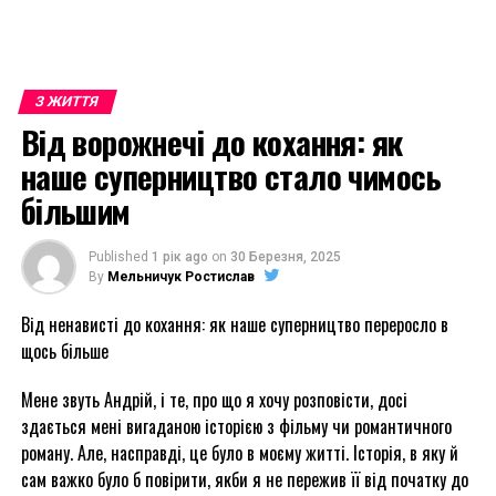
З ЖИТТЯ
Від ворожнечі до кохання: як
наше суперництво стало чимось
більшим
Published
1 рік ago
on
30 Березня, 2025
By
Мельничук Ростислав
Від ненависті до кохання: як наше суперництво переросло в
щось більше
Мене звуть Андрій, і те, про що я хочу розповісти, досі
здається мені вигаданою історією з фільму чи романтичного
роману. Але, насправді, це було в моєму житті. Історія, в яку й
сам важко було б повірити, якби я не пережив її від початку до