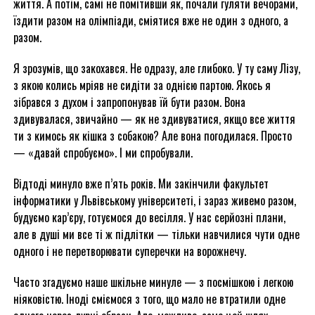
життя. А потім, самі не помітивши як, почали гуляти вечорами,
їздити разом на олімпіади, сміятися вже не один з одного, а
разом.
Я зрозумів, що закохався. Не одразу, але глибоко. У ту саму Лізу,
з якою колись мріяв не сидіти за однією партою. Якось я
зібрався з духом і запропонував їй бути разом. Вона
здивувалася, звичайно — як не здивуватися, якщо все життя
ти з кимось як кішка з собакою? Але вона погодилася. Просто
— «давай спробуємо». І ми спробували.
Відтоді минуло вже п’ять років. Ми закінчили факультет
інформатики у Львівському університеті, і зараз живемо разом,
будуємо кар’єру, готуємося до весілля. У нас серйозні плани,
але в душі ми все ті ж підлітки — тільки навчилися чути одне
одного і не перетворювати суперечки на ворожнечу.
Часто згадуємо наше шкільне минуле — з посмішкою і легкою
ніяковістю. Іноді сміємося з того, що мало не втратили одне