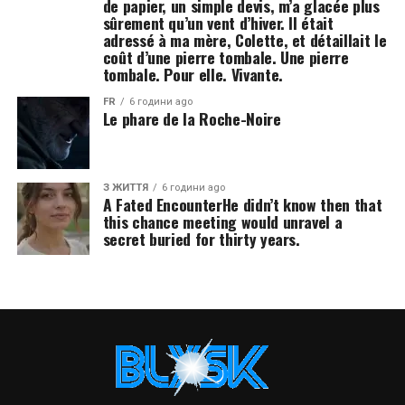
de papier, un simple devis, m’a glacée plus
sûrement qu’un vent d’hiver. Il était
adressé à ma mère, Colette, et détaillait le
coût d’une pierre tombale. Une pierre
tombale. Pour elle. Vivante.
FR
6 години ago
Le phare de la Roche-Noire
З ЖИТТЯ
6 години ago
A Fated EncounterHe didn’t know then that
this chance meeting would unravel a
secret buried for thirty years.