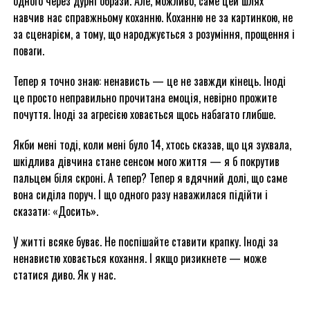
одного через дурні образи. Але, можливо, саме цей шлях
навчив нас справжньому коханню. Коханню не за картинкою, не
за сценарієм, а тому, що народжується з розуміння, прощення і
поваги.
Тепер я точно знаю: ненависть — це не завжди кінець. Іноді
це просто неправильно прочитана емоція, невірно прожите
почуття. Іноді за агресією ховається щось набагато глибше.
Якби мені тоді, коли мені було 14, хтось сказав, що ця зухвала,
шкідлива дівчина стане сенсом мого життя — я б покрутив
пальцем біля скроні. А тепер? Тепер я вдячний долі, що саме
вона сиділа поруч. І що одного разу наважилася підійти і
сказати: «Досить».
У житті всяке буває. Не поспішайте ставити крапку. Іноді за
ненавистю ховається кохання. І якщо ризикнете — може
статися диво. Як у нас.