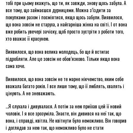
тобі при цьому вкажуть, що ти, як завжди, знову щось забула. А
все тому, що займаєшся дурницями. Можна з’їздити за
покупками разом і посміятися, якщо щось забули. Виявилося,
що вона зовсім не старуха, а найгарніша жінка на світі. І от вона
вже робить увечері зачіску, щоб просто зустріти з роботи того,
хто вважає її красунею.
Виявилося, що вона велика молодець, бо ще й встигає
підробляти. Але це зовсім не обов’язково. Тільки якщо вона
сама хоче.
Виявилося, що вона зовсім не те марне нікчемство, яким себе
вважала багато років. І все лише тому, що її люблять, хвалять і
цінують. А не зневажають.
…Я слухала і дивувалася. А потім за нею приїхав цей її новий
чоловік. І я все зрозуміла. Знаєте, він дивився на неї так, що
вона, і справді, квітла. Не квітнути було неможливо. Він говорив
і доглядав за нею так, що неможливо було не стати