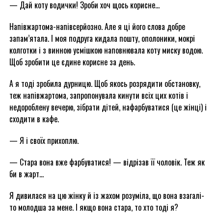
— Дай коту водички! Зроби хоч щось корисне…
Напівжартома-напівсерйозно. Але я ці його слова добре
запам’ятала. І моя подруга кидала пошту, ополоники, мокрі
колготки і з винною усмішкою наповнювала коту миску водою.
Щоб зробити це єдине корисне за день.
А я тоді зробила дурницю. Щоб якось розрядити обстановку,
теж напівжартома, запропонувала кинути всіх цих котів і
недороблену вечерю, зібрати дітей, нафарбуватися (це жінці) і
сходити в кафе.
— Я і своїх прихоплю.
— Стара вона вже фарбуватися! — відрізав її чоловік. Теж як
би в жарт…
Я дивилася на цю жінку й із жахом розуміла, що вона взагалі-
то молодша за мене. І якщо вона стара, то хто тоді я?