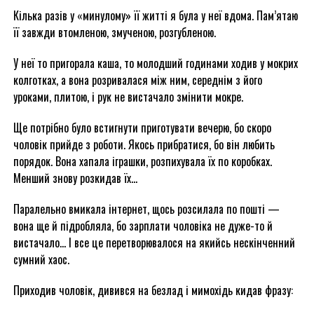
Кілька разів у «минулому» її житті я була у неї вдома. Пам’ятаю
її завжди втомленою, змученою, розгубленою.
У неї то пригорала каша, то молодший годинами ходив у мокрих
колготках, а вона розривалася між ним, середнім з його
уроками, плитою, і рук не вистачало змінити мокре.
Ще потрібно було встигнути приготувати вечерю, бо скоро
чоловік прийде з роботи. Якось прибратися, бо він любить
порядок. Вона хапала іграшки, розпихувала їх по коробках.
Менший знову розкидав їх…
Паралельно вмикала інтернет, щось розсилала по пошті —
вона ще й підробляла, бо зарплати чоловіка не дуже-то й
вистачало… І все це перетворювалося на якийсь нескінченний
сумний хаос.
Приходив чоловік, дивився на безлад і мимохідь кидав фразу: