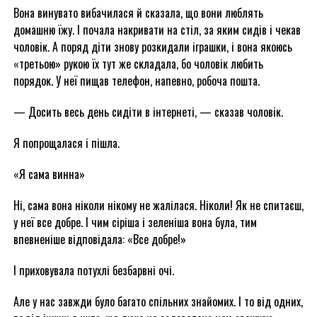
Вона винувато вибачилася й сказала, що вони люблять
домашню їжу. І почала накривати на стіл, за яким сидів і чекав
чоловік. А поряд діти знову розкидали іграшки, і вона якоюсь
«третьою» рукою їх тут же складала, бо чоловік любить
порядок. У неї пищав телефон, напевно, робоча пошта.
— Досить весь день сидіти в інтернеті, — сказав чоловік.
Я попрощалася і пішла.
«Я сама винна»
Ні, сама вона ніколи нікому не жалілася. Ніколи! Як не спитаєш,
у неї все добре. І чим сіріша і зеленіша вона була, тим
впевненіше відповідала: «Все добре!»
І приховувала потухлі безбарвні очі.
Але у нас завжди було багато спільних знайомих. І то від одних,