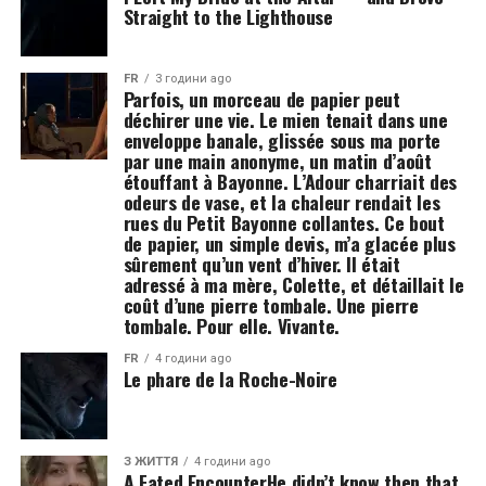
Straight to the Lighthouse
FR
3 години ago
Parfois, un morceau de papier peut
déchirer une vie. Le mien tenait dans une
enveloppe banale, glissée sous ma porte
par une main anonyme, un matin d’août
étouffant à Bayonne. L’Adour charriait des
odeurs de vase, et la chaleur rendait les
rues du Petit Bayonne collantes. Ce bout
de papier, un simple devis, m’a glacée plus
sûrement qu’un vent d’hiver. Il était
adressé à ma mère, Colette, et détaillait le
coût d’une pierre tombale. Une pierre
tombale. Pour elle. Vivante.
FR
4 години ago
Le phare de la Roche-Noire
З ЖИТТЯ
4 години ago
A Fated EncounterHe didn’t know then that