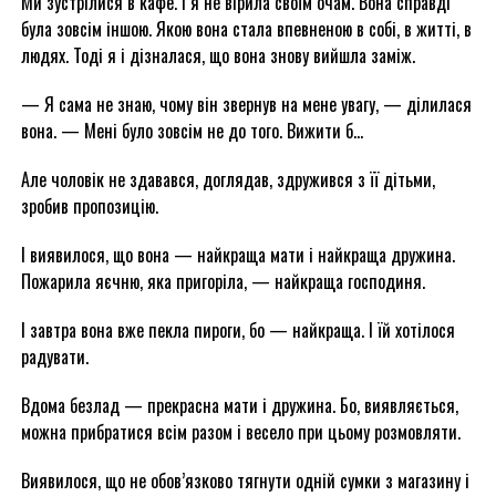
Ми зустрілися в кафе. І я не вірила своїм очам. Вона справді
була зовсім іншою. Якою вона стала впевненою в собі, в житті, в
людях. Тоді я і дізналася, що вона знову вийшла заміж.
— Я сама не знаю, чому він звернув на мене увагу, — ділилася
вона. — Мені було зовсім не до того. Вижити б…
Але чоловік не здавався, доглядав, здружився з її дітьми,
зробив пропозицію.
І виявилося, що вона — найкраща мати і найкраща дружина.
Пожарила яєчню, яка пригоріла, — найкраща господиня.
І завтра вона вже пекла пироги, бо — найкраща. І їй хотілося
радувати.
Вдома безлад — прекрасна мати і дружина. Бо, виявляється,
можна прибратися всім разом і весело при цьому розмовляти.
Виявилося, що не обов’язково тягнути одній сумки з магазину і