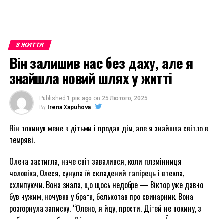
З ЖИТТЯ
Він залишив нас без даху, але я
знайшла новий шлях у житті
Published
1 рік ago
on
25 Лютого, 2025
By
Irena Xapuhova
Він покинув мене з дітьми і продав дім, але я знайшла світло в
темряві.
Олена застигла, наче світ завалився, коли племінниця
чоловіка, Олеся, сунула їй складений папірець і втекла,
схлипуючи. Вона знала, що щось недобре — Віктор уже давно
був чужим, ночував у брата, белькотав про свинарник. Вона
розгорнула записку. “Олено, я йду, прости. Дітей не покину, з