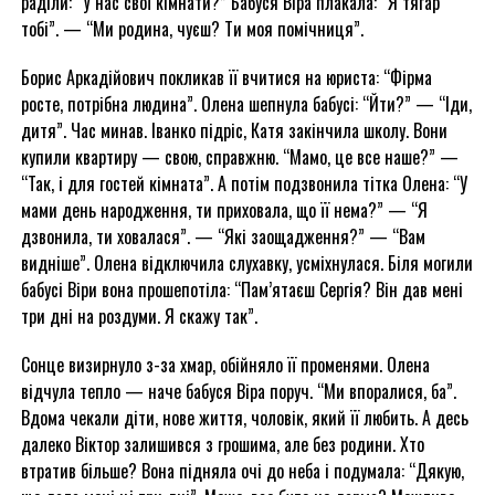
раділи: “У нас свої кімнати?” Бабуся Віра плакала: “Я тягар
тобі”. — “Ми родина, чуєш? Ти моя помічниця”.
Борис Аркадійович покликав її вчитися на юриста: “Фірма
росте, потрібна людина”. Олена шепнула бабусі: “Йти?” — “Іди,
дитя”. Час минав. Іванко підріс, Катя закінчила школу. Вони
купили квартиру — свою, справжню. “Мамо, це все наше?” —
“Так, і для гостей кімната”. А потім подзвонила тітка Олена: “У
мами день народження, ти приховала, що її нема?” — “Я
дзвонила, ти ховалася”. — “Які заощадження?” — “Вам
видніше”. Олена відключила слухавку, усміхнулася. Біля могили
бабусі Віри вона прошепотіла: “Пам’ятаєш Сергія? Він дав мені
три дні на роздуми. Я скажу так”.
Сонце визирнуло з-за хмар, обійняло її променями. Олена
відчула тепло — наче бабуся Віра поруч. “Ми впоралися, ба”.
Вдома чекали діти, нове життя, чоловік, який її любить. А десь
далеко Віктор залишився з грошима, але без родини. Хто
втратив більше? Вона підняла очі до неба і подумала: “Дякую,