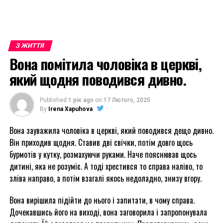
З ЖИТТЯ
Вона помітила чоловіка в церкві,
який щодня поводився дивно.
Published
1 рік ago
on
17 Лютого, 2025
By
Irena Xapuhova
Вона зауважила чоловіка в церкві, який поводився дещо дивно.
Він приходив щодня. Ставив дві свічки, потім довго щось
бурмотів у кутку, розмахуючи руками. Наче пояснював щось
дитині, яка не розуміє. А тоді хрестився то справа наліво, то
зліва направо, а потім взагалі якось недоладно, знизу вгору.
Вона вирішила підійти до нього і запитати, в чому справа.
Дочекавшись його на виході, вона заговорила і запропонувала