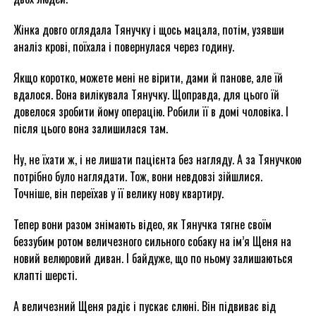
Жінка довго оглядала Тянучку і щось мацала, потім, узявши
аналіз крові, поїхала і повернулася через годину.
Якщо коротко, можете мені не вірити, дами й панове, але їй
вдалося. Вона вилікувала Тянучку. Щоправда, для цього їй
довелося зробити йому операцію. Робили її в домі чоловіка. І
після цього вона залишилася там.
Ну, не їхати ж, і не лишати пацієнта без нагляду. А за Тянучкою
потрібно було наглядати. Тож, вони невдовзі зійшлися.
Точніше, він переїхав у її велику нову квартиру.
Тепер вони разом знімають відео, як Тянучка тягне своїм
беззубим ротом величезного сильного собаку на ім’я Щеня на
новий велюровий диван. І байдуже, що по ньому залишаються
клапті шерсті.
А величезний Щеня радіє і пускає слюні. Він підвиває від