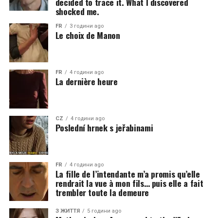
decided to trace it. What I discovered
shocked me.
FR
3 години ago
Le choix de Manon
FR
4 години ago
La dernière heure
CZ
4 години ago
Poslední hrnek s jeřabinami
FR
4 години ago
La fille de l’intendante m’a promis qu’elle
rendrait la vue à mon fils… puis elle a fait
trembler toute la demeure
З ЖИТТЯ
5 години ago