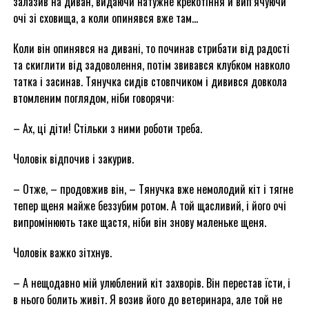
залазив на диван, видаючи натужне крекотіння й вип’ячуючи
очі зі сховища, а коли опинявся вже там…
Коли він опинявся на дивані, то починав стрибати від радості
та скиглити від задоволення, потім звивався клубком навколо
татка і засинав. Тянучка сидів стовпчиком і дивився довкола
втомленим поглядом, ніби говорячи:
– Ах, ці діти! Стільки з ними роботи треба.
Чоловік відпочив і закурив.
– Отже, – продовжив він, – Тянучка вже немолодий кіт і тягне
тепер щеня майже беззубим ротом. А той щасливий, і його очі
випромінюють таке щастя, ніби він знову маленьке щеня.
Чоловік важко зітхнув.
– А нещодавно мій улюблений кіт захворів. Він перестав їсти, і
в нього болить живіт. Я возив його до ветеринара, але той не