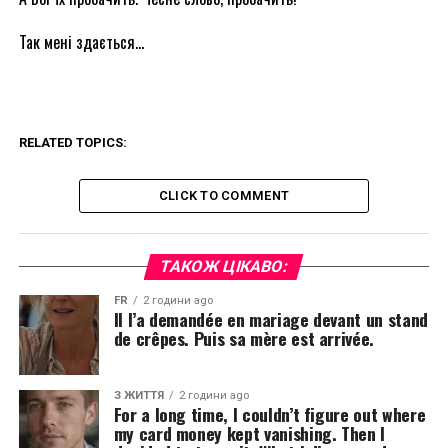
Так мені здається…
RELATED TOPICS:
CLICK TO COMMENT
ТАКОЖ ЦІКАВО:
FR
2 години ago
Il l’a demandée en mariage devant un stand
de crêpes. Puis sa mère est arrivée.
З ЖИТТЯ
2 години ago
For a long time, I couldn’t figure out where
my card money kept vanishing. Then I