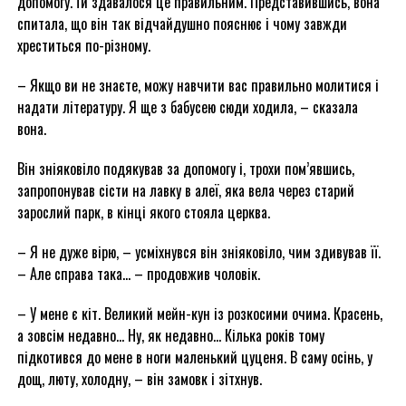
допомогу. Їй здавалося це правильним. Представившись, вона
спитала, що він так відчайдушно пояснює і чому завжди
хреститься по-різному.
– Якщо ви не знаєте, можу навчити вас правильно молитися і
надати літературу. Я ще з бабусею сюди ходила, – сказала
вона.
Він зніяковіло подякував за допомогу і, трохи пом’явшись,
запропонував сісти на лавку в алеї, яка вела через старий
зарослий парк, в кінці якого стояла церква.
– Я не дуже вірю, – усміхнувся він зніяковіло, чим здивував її.
– Але справа така… – продовжив чоловік.
– У мене є кіт. Великий мейн-кун із розкосими очима. Красень,
а зовсім недавно… Ну, як недавно… Кілька років тому
підкотився до мене в ноги маленький цуценя. В саму осінь, у
дощ, люту, холодну, – він замовк і зітхнув.