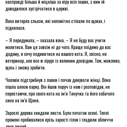
насправді більша й міцніша за віру всіх інших, з ким їй
доводилося зустрічатися в церкві.
Вона витерла сльози, які непомітно стікали по щоках, і
піднялася.
– Я передумала, – сказала вона. – Я не буду вас учити
молитися. Вам це зовсім ні до чого. Краще поїдемо до вас
додому, я хочу подивитися на вашого кота. Я, звісно, не
ветеринар, але все ж хірург із великим досвідом. Тож, можливо,
щось і зможу зробити.
Чоловік підстрибнув з лавки і почав дякувати жінці. Вона
пішла алеєю парку. Він йшов поруч із нею і розповідав, не
перестаючи, про свого кота на ім’я Тянучка та його собачого
сина на ім’я Щеня.
Зарослі дерева скидали листя. Було початок осені. Теплі
промені пробивалися крізь зарості гілок і гладили обличчя
двох людей.