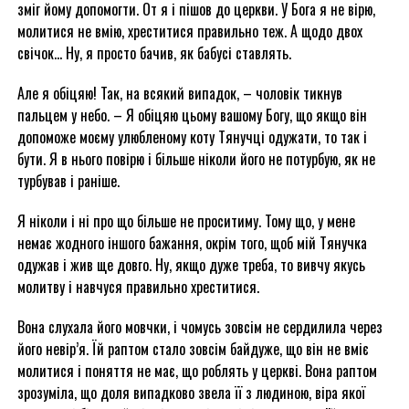
зміг йому допомогти. От я і пішов до церкви. У Бога я не вірю,
молитися не вмію, хреститися правильно теж. А щодо двох
свічок… Ну, я просто бачив, як бабусі ставлять.
Але я обіцяю! Так, на всякий випадок, – чоловік тикнув
пальцем у небо. – Я обіцяю цьому вашому Богу, що якщо він
допоможе моєму улюбленому коту Тянучці одужати, то так і
бути. Я в нього повірю і більше ніколи його не потурбую, як не
турбував і раніше.
Я ніколи і ні про що більше не проситиму. Тому що, у мене
немає жодного іншого бажання, окрім того, щоб мій Тянучка
одужав і жив ще довго. Ну, якщо дуже треба, то вивчу якусь
молитву і навчуся правильно хреститися.
Вона слухала його мовчки, і чомусь зовсім не сердилила через
його невір’я. Їй раптом стало зовсім байдуже, що він не вміє
молитися і поняття не має, що роблять у церкві. Вона раптом
зрозуміла, що доля випадково звела її з людиною, віра якої