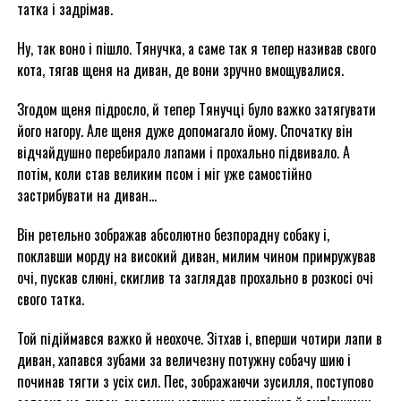
татка і задрімав.
Ну, так воно і пішло. Тянучка, а саме так я тепер називав свого
кота, тягав щеня на диван, де вони зручно вмощувалися.
Згодом щеня підросло, й тепер Тянучці було важко затягувати
його нагору. Але щеня дуже допомагало йому. Спочатку він
відчайдушно перебирало лапами і прохально підвивало. А
потім, коли став великим псом і міг уже самостійно
застрибувати на диван…
Він ретельно зображав абсолютно безпорадну собаку і,
поклавши морду на високий диван, милим чином примружував
очі, пускав слюні, скиглив та заглядав прохально в розкосі очі
свого татка.
Той підіймався важко й неохоче. Зітхав і, вперши чотири лапи в
диван, хапався зубами за величезну потужну собачу шию і
починав тягти з усіх сил. Пес, зображаючи зусилля, поступово