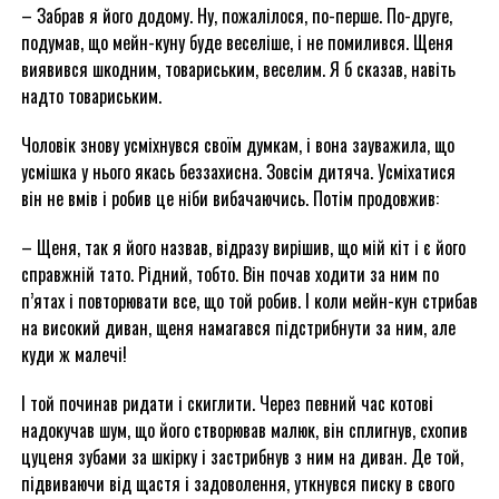
– Забрав я його додому. Ну, пожалілося, по-перше. По-друге,
подумав, що мейн-куну буде веселіше, і не помилився. Щеня
виявився шкодним, товариським, веселим. Я б сказав, навіть
надто товариським.
Чоловік знову усміхнувся своїм думкам, і вона зауважила, що
усмішка у нього якась беззахисна. Зовсім дитяча. Усміхатися
він не вмів і робив це ніби вибачаючись. Потім продовжив:
– Щеня, так я його назвав, відразу вирішив, що мій кіт і є його
справжній тато. Рідний, тобто. Він почав ходити за ним по
п’ятах і повторювати все, що той робив. І коли мейн-кун стрибав
на високий диван, щеня намагався підстрибнути за ним, але
куди ж малечі!
І той починав ридати і скиглити. Через певний час котові
надокучав шум, що його створював малюк, він сплигнув, схопив
цуценя зубами за шкірку і застрибнув з ним на диван. Де той,
підвиваючи від щастя і задоволення, уткнувся писку в свого