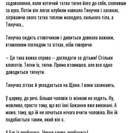
задоволення, коли котячий татко тягне його до себе, схопивши
за вухо. Потім він лягає клубком навколо Тянучки і засинає,
зігріваючи свого татка теплом молодого, сильного тіла, а
Тянучка…
Тянучка сидить стовпчиком і дивиться довкола важким,
втомленим поглядом та зітхає, ніби говорячи:
– Це така важка справа – доглядати за дітьми! Стільки
клопотів. Тягни їх, тягни. Прямо втомишся, але все одно
доводиться тягнути.
Тянучка зітхає й укладається на Щеня. І вони засинають.
У церкву, до речі, більше чоловік із жінкою не ходять. Ну,
можливо, просто тому, що всі їхні бажання вже виконані. А
може, тому, що їй не хочеться нічого вчити чоловіка. Він їй
подобається таким, який він є.
А Бог їх пробачить. Чесне слово, пробачить!