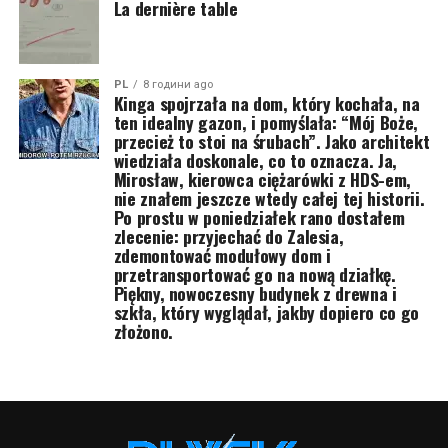
La dernière table
PL
8 години ago
Kinga spojrzała na dom, który kochała, na
ten idealny gazon, i pomyślała: “Mój Boże,
przecież to stoi na śrubach”. Jako architekt
wiedziała doskonale, co to oznacza. Ja,
Mirosław, kierowca ciężarówki z HDS-em,
nie znałem jeszcze wtedy całej tej historii.
Po prostu w poniedziałek rano dostałem
zlecenie: przyjechać do Zalesia,
zdemontować modułowy dom i
przetransportować go na nową działkę.
Piękny, nowoczesny budynek z drewna i
szkła, który wyglądał, jakby dopiero co go
złożono.