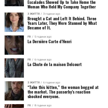
Escalades Showed Up to Take Home the
Woman Who Held My Company Together
З ЖИТТЯ
3 години ago
Brought a Cat and Left It Behind. Three
Years Later, They Were Stunned by What
Became of It.
FR
5 години ago
La Dernière Carte d’Henri
FR
6 години ago
La Chute de la maison Delcourt
З ЖИТТЯ
6 години ago
“Take this kitten,” the woman begged at
the market. The passerby’s reaction
shocked everyone.
FR
8 години ago