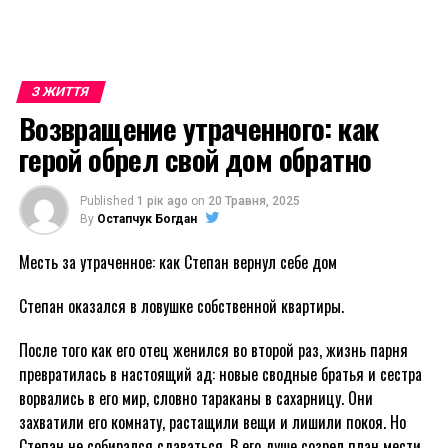
З ЖИТТЯ
Возвращение утраченного: как
герой обрел свой дом обратно
Published
1 рік ago
on
20 Травня, 2025
By
Остапчук Богдан
Месть за утраченное: как Степан вернул себе дом
Степан оказался в ловушке собственной квартиры.
После того как его отец женился во второй раз, жизнь парня
превратилась в настоящий ад: новые сводные братья и сестра
ворвались в его мир, словно тараканы в сахарницу. Они
захватили его комнату, растащили вещи и лишили покоя. Но
Степан не собирался сдаваться. В его душе созрел план мести