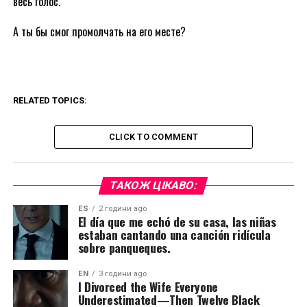
весь голос.
А ты бы смог промолчать на его месте?
RELATED TOPICS:
CLICK TO COMMENT
ТАКОЖ ЦІКАВО:
ES
2 години ago
El día que me echó de su casa, las niñas
estaban cantando una canción ridícula
sobre panqueques.
EN
3 години ago
I Divorced the Wife Everyone
Underestimated—Then Twelve Black