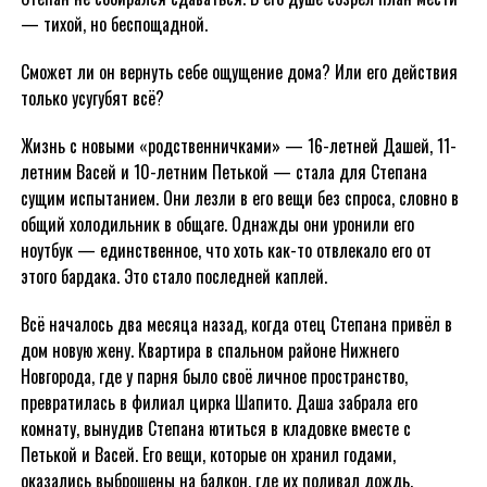
— тихой, но беспощадной.
Сможет ли он вернуть себе ощущение дома? Или его действия
только усугубят всё?
Жизнь с новыми «родственничками» — 16-летней Дашей, 11-
летним Васей и 10-летним Петькой — стала для Степана
сущим испытанием. Они лезли в его вещи без спроса, словно в
общий холодильник в общаге. Однажды они уронили его
ноутбук — единственное, что хоть как-то отвлекало его от
этого бардака. Это стало последней каплей.
Всё началось два месяца назад, когда отец Степана привёл в
дом новую жену. Квартира в спальном районе Нижнего
Новгорода, где у парня было своё личное пространство,
превратилась в филиал цирка Шапито. Даша забрала его
комнату, вынудив Степана ютиться в кладовке вместе с
Петькой и Васей. Его вещи, которые он хранил годами,
оказались выброшены на балкон, где их поливал дождь.