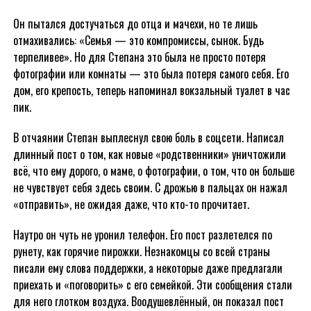
Он пытался достучаться до отца и мачехи, но те лишь
отмахивались: «Семья — это компромиссы, сынок. Будь
терпеливее». Но для Степана это была не просто потеря
фотографии или комнаты — это была потеря самого себя. Его
дом, его крепость, теперь напоминал вокзальный туалет в час
пик.
В отчаянии Степан выплеснул свою боль в соцсети. Написал
длинный пост о том, как новые «родственники» уничтожили
всё, что ему дорого, о маме, о фотографии, о том, что он больше
не чувствует себя здесь своим. С дрожью в пальцах он нажал
«отправить», не ожидая даже, что кто-то прочитает.
Наутро он чуть не уронил телефон. Его пост разлетелся по
рунету, как горячие пирожки. Незнакомцы со всей страны
писали ему слова поддержки, а некоторые даже предлагали
приехать и «поговорить» с его семейкой. Эти сообщения стали
для него глотком воздуха. Воодушевлённый, он показал пост