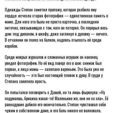
Однажды Степан заметил пропажу, которая разбила ему
сердце: исчезла старая фотография — единственная память о
маме. Для него это была не просто карточка, а последняя
ниточка, связывающая с тем, кого он потерял. Он перерыл весь
дом: под диваном, в шкафу, даже заглянул в духовку — ничего.
В отчаянии он полез на балкон, надеясь отыскать её среди
коробок.
Среди мокрых журналов и сломанных игрушек он наконец
увидел фотографию. Но её вид поверг его в шок: снимок был
порван, а лицо мамы — заляпано вареньем. Это была уже не
случайность — это был настоящий плевок в душу. В груди у
Степана закипела ярость.
Он попытался поговорить с Дашей, но та лишь фыркнула: «Ну
подумаешь, бумажка какая-то! Маленькие же, они не со зла». Её
равнодушие добило его окончательно. Степан чувствовал себя
чужим в собственном доме, и его боль никого не волновала.