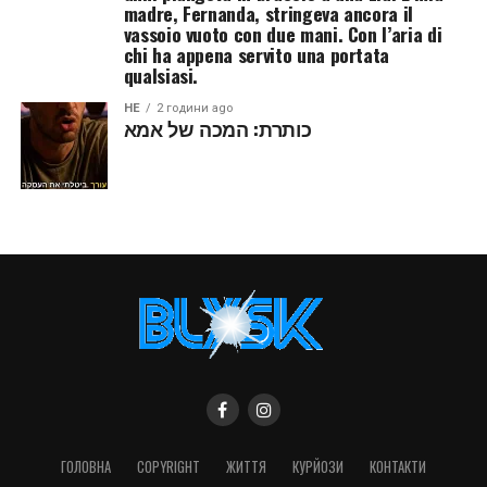
madre, Fernanda, stringeva ancora il
vassoio vuoto con due mani. Con l’aria di
chi ha appena servito una portata
qualsiasi.
HE
2 години ago
כותרת: המכה של אמא
ГОЛОВНА
COPYRIGHT
ЖИТТЯ
КУРЙОЗИ
КОНТАКТИ