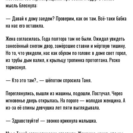
мысль блеснула:
— Давай к дому заедем? Проверим, как он там. Всё-таки бабка
на нас его оставила.
Жена согласилась. Года полтора там не были. Ожидал увидеть
занесённый снегом двор, замёрзшие ставни и мёртвую тишину.
Но то, что увидели, нас как обухом по голове: в доме свет горел,
из трубы дым валил, к крыльцу тропинка протоптана. Резко
тормознул.
— Кто это там?.. — шёпотом спросила Таня.
Переглянулись, вышли из машины, подошли. Постучал. Через
мгновенье дверь открылась. На пороге — молодая женщина. А
из-за её спины девчушка лет пяти выглядывала.
— Здравствуйте! — звонко крикнула малышка.