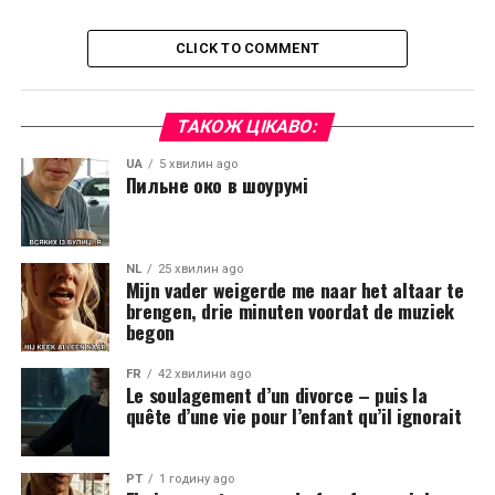
CLICK TO COMMENT
ТАКОЖ ЦІКАВО:
UA
5 хвилин ago
Пильне око в шоурумі
NL
25 хвилин ago
Mijn vader weigerde me naar het altaar te
brengen, drie minuten voordat de muziek
begon
FR
42 хвилини ago
Le soulagement d’un divorce – puis la
quête d’une vie pour l’enfant qu’il ignorait
PT
1 годину ago