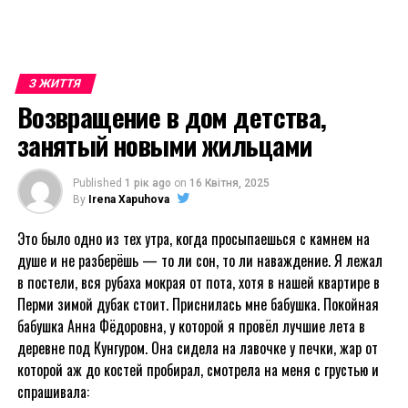
З ЖИТТЯ
Возвращение в дом детства,
занятый новыми жильцами
Published
1 рік ago
on
16 Квітня, 2025
By
Irena Xapuhova
Это было одно из тех утра, когда просыпаешься с камнем на
душе и не разберёшь — то ли сон, то ли наваждение. Я лежал
в постели, вся рубаха мокрая от пота, хотя в нашей квартире в
Перми зимой дубак стоит. Приснилась мне бабушка. Покойная
бабушка Анна Фёдоровна, у которой я провёл лучшие лета в
деревне под Кунгуром. Она сидела на лавочке у печки, жар от
которой аж до костей пробирал, смотрела на меня с грустью и
спрашивала: