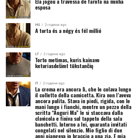
Ela jogou a travessa de farofa na minha
esposa
HU
2 години ago
A torta és a négy és fél millió
LT
2 години ago
Torto metimas, kuris kainavo
keturiasdešimt tūkstančių
IT
2 години ago
La crema era ancora lì, che le colava lungo
il colletto della camicetta. Kira non l’aveva
ancora pulita. Stava in piedi, rigida, con le
mani lungo i fianchi, mentre un pezzo della
scritta “Auguri Ma” le si staccava dalla
clavicola e finiva sul tappeto della sala
banchetti. Intorno a lei, quaranta invitati
congelati nel silenzio. Mio figlio di due
anni piangeva in braccio a una zia. E mia