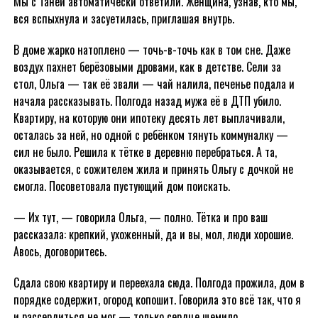
Мы с Таней автоматически ответили. Женщина, узнав, кто мы,
вся вспыхнула и засуетилась, приглашая внутрь.
В доме жарко натоплено — точь-в-точь как в том сне. Даже
воздух пахнет берёзовыми дровами, как в детстве. Сели за
стол, Ольга — так её звали — чай налила, печенье подала и
начала рассказывать. Полгода назад мужа её в ДТП убило.
Квартиру, на которую они ипотеку десять лет выплачивали,
осталась за ней, но одной с ребёнком тянуть коммуналку —
сил не было. Решила к тётке в деревню перебраться. А та,
оказывается, с сожителем жила и принять Ольгу с дочкой не
смогла. Посоветовала пустующий дом поискать.
— Их тут, — говорила Ольга, — полно. Тётка и про ваш
рассказала: крепкий, ухоженный, да и вы, мол, люди хорошие.
Авось, договоритесь.
Сдала свою квартиру и переехала сюда. Полгода прожила, дом в
порядке содержит, огород копошит. Говорила это всё так, что я
и рассердиться не мог — только сердце щемило.