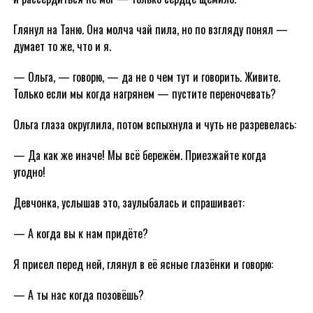
Глянул на Таню. Она молча чай пила, но по взгляду понял —
думает то же, что и я.
— Ольга, — говорю, — да не о чем тут и говорить. Живите.
Только если мы когда нагрянем — пустите переночевать?
Ольга глаза округлила, потом вспыхнула и чуть не разревелась:
— Да как же иначе! Мы всё бережём. Приезжайте когда
угодно!
Девчонка, услышав это, заулыбалась и спрашивает:
— А когда вы к нам придёте?
Я присел перед ней, глянул в её ясные глазёнки и говорю:
— А ты нас когда позовёшь?