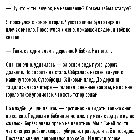
— Ну что ж ты, внучок, не навещаешь? Совсем забыл старуху?
Я проснулся с комом в горле. Чувство вины будто гиря на
плечах висело. Повернулся к жене, лежавшей рядом, и твёрдо
сказал:
— Таня, сегодня едем в деревню. К бабке. На погост.
Она, конечно, удивилась — за окном ведь пурга, дорога
дальняя. Но спорить не стала. Собрались наспех, кинули в
машину термос, бутерброды, байковый плед. До деревни
тащились часа четыре — гололёд, снежные заносы, но во мне
горело такое упрямство, что хоть топор вешай.
На кладбище шли пешком — тропинок не видать, только снег
по колено. Подошли к бабкиной могиле, а у меня сердце в кулак
сжалось: берёза упала прямо на памятник. Мы с Таней почти
час снег разгребали, хворост убирали, приводили всё в порядок.
Поставил свечку, попрощался про себя… И вдруг в голове