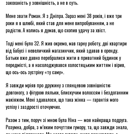
закоханість у зовнішність, а не в суть.
Мене звати Роман. Я з Дніпра. Зараз мені 38 років, і вже три
роки я в шлюбі, який став для мене випробуванням, а не
радістю. А колись я думав, що схопив удачу за хвіст.
Тоді мені було 32. Я жив окремо, мав гарну роботу, дві квартири
від бабусі і невеличкий магазинчик, який здавав в оренду.
Батьки вже давно перебралися жити в приватний будинок у
передмісті, а я насолоджувався холостяцьким життям і вірив,
що ось-ось зустріну «ту саму».
Я завжди мріяв про дружину з глянцевою зовнішністю:
довгоногу, з фігурою ляльки, блискучим волоссям і бездоганним
макіяжем. Мені здавалося, що така жінка — гарантія мого
успіху і заздрості оточуючих.
Разом з тим, поруч зі мною була Ніна — моя найкраща подруга.
Розумна, добра, з м’яким почуттям гумору, та, що завжди знала,