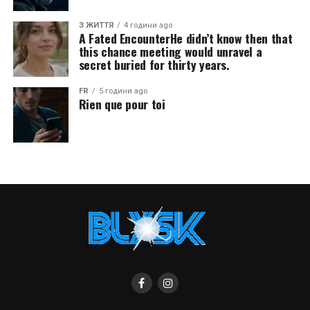
З ЖИТТЯ
4 години ago
A Fated EncounterHe didn’t know then that
this chance meeting would unravel a
secret buried for thirty years.
FR
5 години ago
Rien que pour toi