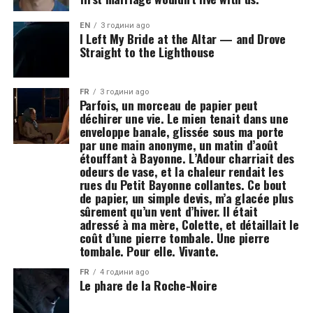
EN
3 години ago
I Left My Bride at the Altar — and Drove
Straight to the Lighthouse
FR
3 години ago
Parfois, un morceau de papier peut
déchirer une vie. Le mien tenait dans une
enveloppe banale, glissée sous ma porte
par une main anonyme, un matin d’août
étouffant à Bayonne. L’Adour charriait des
odeurs de vase, et la chaleur rendait les
rues du Petit Bayonne collantes. Ce bout
de papier, un simple devis, m’a glacée plus
sûrement qu’un vent d’hiver. Il était
adressé à ma mère, Colette, et détaillait le
coût d’une pierre tombale. Une pierre
tombale. Pour elle. Vivante.
FR
4 години ago
Le phare de la Roche-Noire