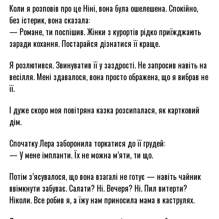
Коли я розповів про це Ніні, вона була ошелешена. Спокійно,
без істерик, вона сказала:
— Романе, ти поспішив. Жінки з курортів рідко приїжджають
заради кохання. Постарайся дізнатися її краще.
Я розлютився. Звинуватив її у заздрості. Не запросив навіть на
весілля. Мені здавалося, вона просто ображена, що я вибрав не
її.
І дуже скоро моя повітряна казка розсипалася, як картковий
дім.
Спочатку Лера заборонила торкатися до її грудей:
— У мене імпланти. Їх не можна м’яти, ти що.
Потім з’ясувалося, що вона взагалі не готує — навіть чайник
ввімкнути забуває. Салати? Ні. Вечеря? Ні. Пил витерти?
Ніколи. Все робив я, а їжу нам приносила мама в каструлях.