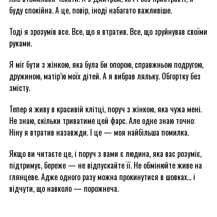
буду спокійна. А це, повір, іноді набагато важливіше.
Тоді я зрозумів все. Все, що я втратив. Все, що зруйнував своїми
руками.
Я міг бути з жінкою, яка була би опорою, справжньою подругою,
дружиною, матір’ю моїх дітей. А я вибрав ляльку. Обгортку без
змісту.
Тепер я живу в красивій клітці, поруч з жінкою, яка чужа мені.
Не знаю, скільки триватиме цей фарс. Але одне знаю точно:
Ніну я втратив назавжди. І це — моя найбільша помилка.
Якщо ви читаєте це, і поруч з вами є людина, яка вас розуміє,
підтримує, береже — не відпускайте її. Не обмінюйте живе на
глянцеве. Адже одного разу можна прокинутися в шовках… і
відчути, що навколо — порожнеча.