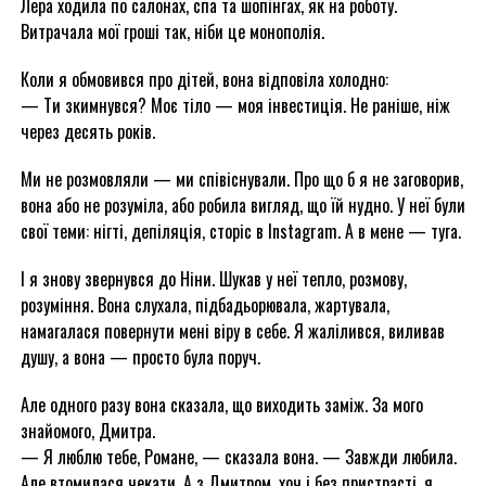
Лера ходила по салонах, спа та шопінгах, як на роботу.
Витрачала мої гроші так, ніби це монополія.
Коли я обмовився про дітей, вона відповіла холодно:
— Ти зкимнувся? Моє тіло — моя інвестиція. Не раніше, ніж
через десять років.
Ми не розмовляли — ми співіснували. Про що б я не заговорив,
вона або не розуміла, або робила вигляд, що їй нудно. У неї були
свої теми: нігті, депіляція, сторіс в Instagram. А в мене — туга.
І я знову звернувся до Ніни. Шукав у неї тепло, розмову,
розуміння. Вона слухала, підбадьорювала, жартувала,
намагалася повернути мені віру в себе. Я жалілився, виливав
душу, а вона — просто була поруч.
Але одного разу вона сказала, що виходить заміж. За мого
знайомого, Дмитра.
— Я люблю тебе, Романе, — сказала вона. — Завжди любила.
Але втомилася чекати. А з Дмитром, хоч і без пристрасті, я