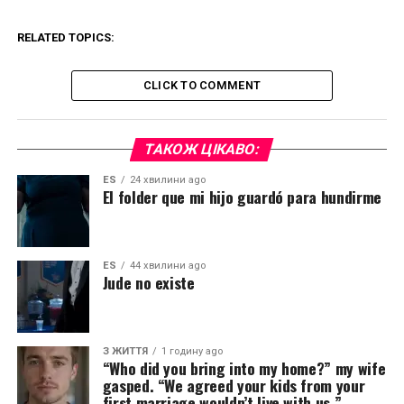
RELATED TOPICS:
CLICK TO COMMENT
ТАКОЖ ЦІКАВО:
ES
24 хвилини ago
El folder que mi hijo guardó para hundirme
ES
44 хвилини ago
Jude no existe
З ЖИТТЯ
1 годину ago
“Who did you bring into my home?” my wife
gasped. “We agreed your kids from your
first marriage wouldn’t live with us.”