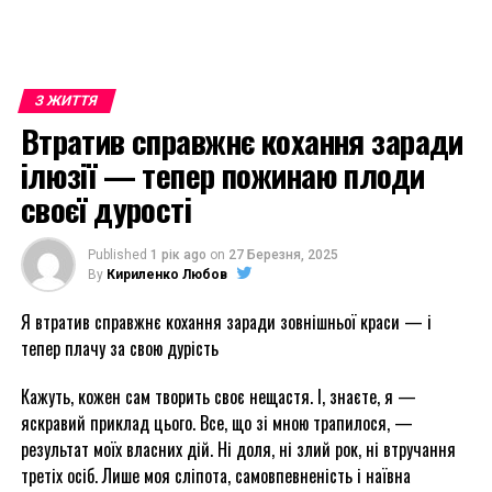
З ЖИТТЯ
Втратив справжнє кохання заради
ілюзії — тепер пожинаю плоди
своєї дурості
Published
1 рік ago
on
27 Березня, 2025
By
Кириленко Любов
Я втратив справжнє кохання заради зовнішньої краси — і
тепер плачу за свою дурість
Кажуть, кожен сам творить своє нещастя. І, знаєте, я —
яскравий приклад цього. Все, що зі мною трапилося, —
результат моїх власних дій. Ні доля, ні злий рок, ні втручання
третіх осіб. Лише моя сліпота, самовпевненість і наївна