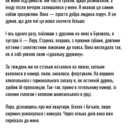
як мене підтримати. Ми часто гуляли, щиро розмовляли, а
іноді після вечірок залишалися у мене. Я вважав це самим
собою зрозумілим. Вона — просто добра людина поруч. Я не
думав, що для неї це може значити більше.
І ось одного разу, поїхавши з друзями на лижі в Буковель, я
зустрів її — Леру. Струнка, яскрава, з пухкими губами, довгими
нігтями і золотистими локонами до пояса. Вона виглядала так,
як я собі уявляв свою «ідеальну дружину».
За тиждень ми не стільки каталися на лижах, скільки
валялися в номері, пили, сміялися, фліртували. На вершині
алкогольного і гормонального запалу я, як останній дурень,
зробив їй пропозицію. Так-так, прямо в готельному номері, зі
сонним голосом і келихом шампанського в руці.
Лера, дізнавшись про мої квартири, бізнес і батьків, лише
скромно усміхнулася і кивнула. Через кілька днів вона вже
переїхала до мене.