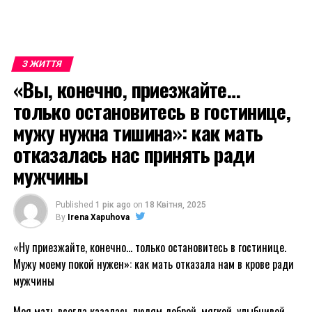
З ЖИТТЯ
«Вы, конечно, приезжайте…
только остановитесь в гостинице,
мужу нужна тишина»: как мать
отказалась нас принять ради
мужчины
Published
1 рік ago
on
18 Квітня, 2025
By
Irena Xapuhova
«Ну приезжайте, конечно… только остановитесь в гостинице.
Мужу моему покой нужен»: как мать отказала нам в крове ради
мужчины
Моя мать всегда казалась людям доброй, мягкой, улыбчивой.