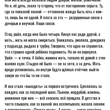
Но я, её дочь, знала ту сторону, что от посторонних скрыта. Ту,
где за показной лаской — отчаянная жажда быть хоть с кем-
то, лишь бы не одной. И плата за это — разрушенные связи с
дочерью и внучкой. Наши связи.
Отец ушёл, когда мне было четыре. Кинул нас ради другой, а
мать… мать не могла смириться. Унижалась, умоляла, дежурила
у подъезда, рыдала в трубку. Говорила, что одна не справится,
что страшно одной ребёнка поднимать. Но он не вернулся.
Ушёл — и точка. А бабка, мамина мать, таскала её домой с этих
жалких сцен. Стыдно ей было — не за зятя, а за дочь. Мать
вроде успокоилась, но внутри будто щёлкал счётчик: выйти
замуж во что бы то ни стало.
И она стала «выходить» за первого встречного. Цеплялась за
каждого, как за последний шанс. Пьянки, мордобой, измены,
унижения при мне — всё сносила, всё прощала. В детстве я
часто слышала, как за ванной она всхлипывала, мазала синяки
и приговаривала: «Просто упала». А потом — новая причёска,