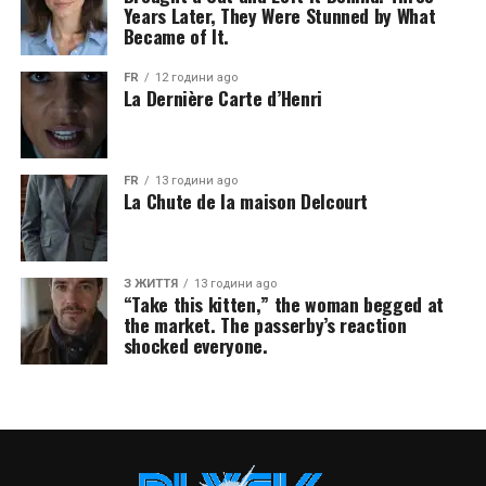
Years Later, They Were Stunned by What
Became of It.
FR
12 години ago
La Dernière Carte d’Henri
FR
13 години ago
La Chute de la maison Delcourt
З ЖИТТЯ
13 години ago
“Take this kitten,” the woman begged at
the market. The passerby’s reaction
shocked everyone.