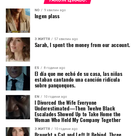
NO
9 хвилин ago
Ingen plass
З ЖИТТЯ
57 хвилин ago
Sarah, I spent the money from our account.
ES
8 години ago
El día que me echó de su casa, las niñas
estaban cantando una canción ridícula
sobre panqueques.
EN
10 години ago
I Divorced the Wife Everyone
Underestimated—Then Twelve Black
Escalades Showed Up to Take Home the
Woman Who Held My Company Together
З ЖИТТЯ
10 години ago
Brought a Cat and Left It Behind. Three