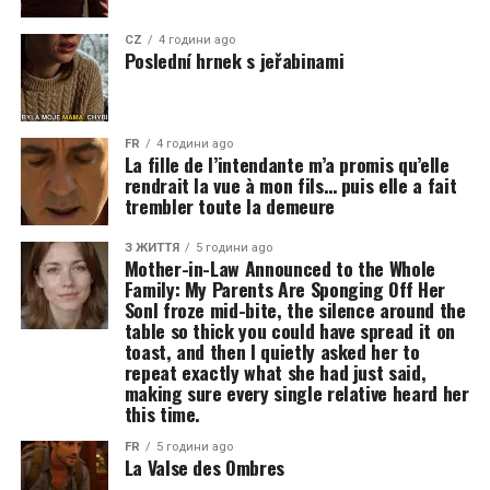
CZ
4 години ago
Poslední hrnek s jeřabinami
FR
4 години ago
La fille de l’intendante m’a promis qu’elle
rendrait la vue à mon fils… puis elle a fait
trembler toute la demeure
З ЖИТТЯ
5 години ago
Mother-in-Law Announced to the Whole
Family: My Parents Are Sponging Off Her
SonI froze mid-bite, the silence around the
table so thick you could have spread it on
toast, and then I quietly asked her to
repeat exactly what she had just said,
making sure every single relative heard her
this time.
FR
5 години ago
La Valse des Ombres