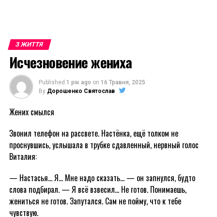
З ЖИТТЯ
Исчезновение жениха
Published
1 рік ago
on
16 Травня, 2025
By
Дорошенко Святослав
Жених смылся
Звонил телефон на рассвете. Настёнка, ещё толком не
проснувшись, услышала в трубке сдавленный, нервный голос
Виталия:
— Настасья… Я… Мне надо сказать… — он запнулся, будто
слова подбирал. — Я всё взвесил… Не готов. Понимаешь,
жениться не готов. Запутался. Сам не пойму, что к тебе
чувствую.