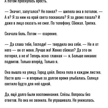
А потом проснулась ярость.
— Значит, запутался? Не понял? — шипела она в потолок. —
А я? Я за ним на край света поскакала? Я за двоих пахала? И
даже в лицо сказать не смог. По телефону. Сбежал. Тряпка.
Сначала боль. Потом — озарение.
— Да слава тебе, Господи! — твердила она себе. — Не я от
него — он от меня. Лучше же! Жених сбежал? Да это он
потерял, а не я! Теперь ясно: главная — я. Больше никаких
подвигов. Только вперёд. Только я.
Она вышла на улицу. Город цвёл. Весна пела в каждом листке.
Настя шла — и впервые за долгое время улыбалась. Солнце
светило будто для неё одной.
Да, ещё долго были воспоминания. Слёзы. Вопросы без
ответов. Но она не звонила. Не упрашивала. Не унижалась.