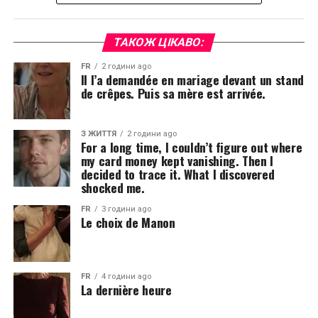
ТАКОЖ ЦІКАВО:
FR
2 години ago
Il l’a demandée en mariage devant un stand
de crêpes. Puis sa mère est arrivée.
З ЖИТТЯ
2 години ago
For a long time, I couldn’t figure out where
my card money kept vanishing. Then I
decided to trace it. What I discovered
shocked me.
FR
3 години ago
Le choix de Manon
FR
4 години ago
La dernière heure