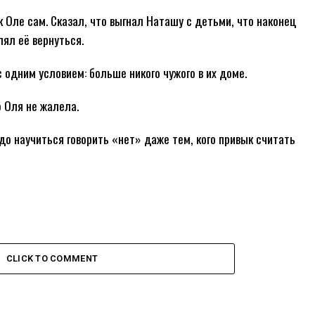
 Оле сам. Сказал, что выгнал Наташу с детьми, что наконец
лял её вернуться.
с одним условием: больше никого чужого в их доме.
о Оля не жалела.
до научиться говорить «нет» даже тем, кого привык считать
CLICK TO COMMENT