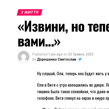
З ЖИТТЯ
«Извини, но теп
вами…»
Published
1 рік ago
on
23 Травня, 2025
By
Дорошенко Святослав
Ну слушай, Оля, теперь она будет жить у 
Оля и Витя с утра копошились во дворе. Л
тишина была такая спокойная, что даже мы
телефоне. Витя глянул на экран и хмуро п