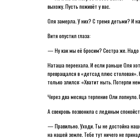
выхожу. Пусть поживёт у вас.
Оля замерла. У них? С тремя детьми? И н
Витя опустил глаза:
— Ну как мы её бросим? Сестра же. Надо 
Наташа переехала. И если раньше Оля хо
превращался в «детсад плюс столовая». 
только злился: «Хватит ныть. Потерпи нем
Через два месяца терпение Оли лопнуло. 
А свекровь позвонила с ледяным спокойст
— Правильно. Уходи. Ты не достойна наше
на нашей земле. Тебе тут ничего не прина