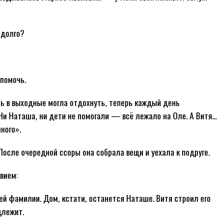
адолго?
помочь.
ть в выходные могла отдохнуть, теперь каждый день
Ни Наташа, ни дети не помогали — всё лежало на Оле. А Витя…
ного».
После очередной ссоры она собрала вещи и уехала к подруге.
вием:
й фамилии. Дом, кстати, останется Наташе. Витя строил его
длежит.