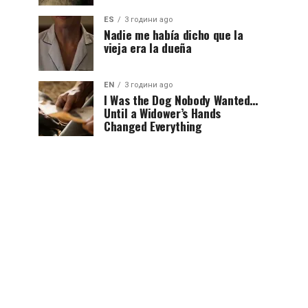
ES
3 години ago
Nadie me había dicho que la
vieja era la dueña
EN
3 години ago
I Was the Dog Nobody Wanted…
Until a Widower’s Hands
Changed Everything