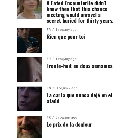
A Fated EncounterHe didn’t
know then that this chance
meeting would unravel a
secret buried for thirty years.
FR
1 годину ago
Rien que pour toi
FR
1 годину ago
Trente-huit en deux semaines
ES
3 години ago
La carta que nunca dejé en el
ataúd
FR
3 години ago
Le prix de la douleur