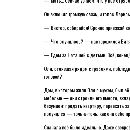
— Мать… Сейчас узнаем, что у неё стрясл
Он включил громкую связь, и голос Ларисы
— Виктор, собирайся! Срочно приезжай ко
— Что случилось? — насторожился Витя
— Едем за Наташей с детьми. Всё, конец!
Оля, стоявшая рядом с граблями, поблед
головой?
Дом, в котором жили Оля с мужем, был её
мебелью — они строили его вместе, вклад
безумием: продать квартиру, переехать за
получился — точь-в-точь, как она себе п
Сначала всё было идеально. Даже свекров