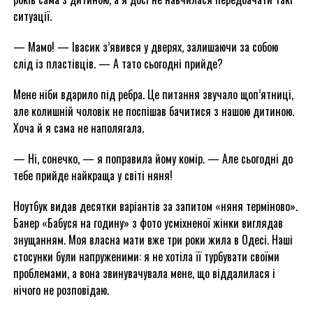
ситуації.
— Мамо! — Івасик з’явився у дверях, залишаючи за собою
слід із пластівців. — А тато сьогодні прийде?
Мене ніби вдарило під ребра. Це питання звучало щоп’ятниці,
але колишній чоловік не поспішав бачитися з нашою дитиною.
Хоча й я сама не наполягала.
— Ні, сонечко, — я поправила йому комір. — Але сьогодні до
тебе прийде найкраща у світі няня!
Ноутбук видав десятки варіантів за запитом «няня терміново».
Банер «Бабуся на годину» з фото усміхненої жінки виглядав
знущанням. Моя власна мати вже три роки жила в Одесі. Наші
стосунки були напруженими: я не хотіла її турбувати своїми
проблемами, а вона звинувачувала мене, що віддалилася і
нічого не розповідаю.