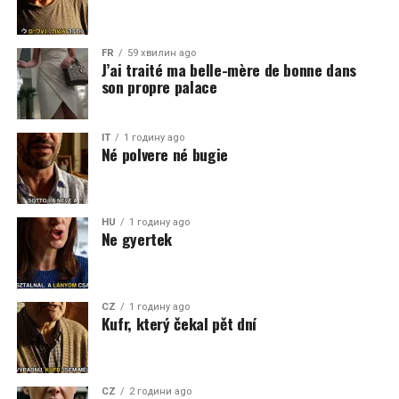
FR
59 хвилин ago
J’ai traité ma belle-mère de bonne dans
son propre palace
IT
1 годину ago
Né polvere né bugie
HU
1 годину ago
Ne gyertek
CZ
1 годину ago
Kufr, který čekal pět dní
CZ
2 години ago