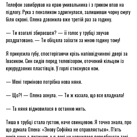
Телефон завибрував на краю умивальника і з грюком впав на
підлогу. Рука з пензликом здригнулася, залишивши чорну смугу
біля скроні. Олена дзвонила вже третій раз за годину.
— Ти взагалі збираєшся? — її голос у трубці звучав
роздратовано. — Ти обіцяла заїхати за мною годину тому!
Я прикусила губу, спостерігаючи крізь напіввідчинені двері за
Івасиком. Син сидів перед телевізором, оточений кільцем із
кукурудзяних пластівців. У горлі стиснувся ком.
— Мені терміново потрібна нова няня.
— Що?! — Олена ахнула. — Ти ж казала, що все владнала!
— Та няня відмовилася в останню мить.
Тиша в трубці стала густою, наче свинцевою. Я точно знала, про
що думала Олена: «Знову Софійка не справляється». П’ять
років сама з дитиною, а я досі не навчилася передбачати такі