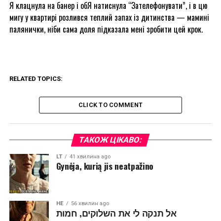
Я клацнула на банер і обЯ натиснула “Зателефонувати”, і в цю
мигу у квартирі розлився теплий запах із дитинства — мамині
палянички, ніби сама доля підказала мені зробити цей крок.
RELATED TOPICS:
CLICK TO COMMENT
ТАКОЖ ЦІКАВО:
LT
41 хвилина ago
Gynėja, kurią jis neatpažino
HE
56 хвилин ago
אל תנקה לי את השלוקים, חמות