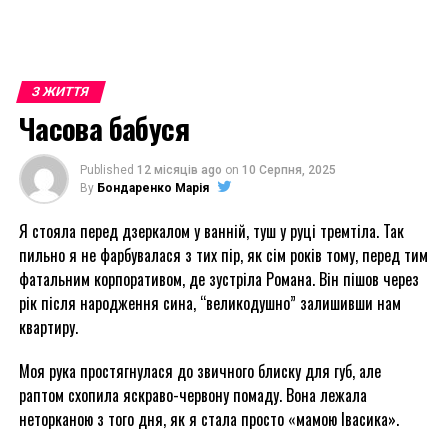
З ЖИТТЯ
Часова бабуся
Published
12 місяців ago
on
10 Серпня, 2025
By
Бондаренко Марія
Я стояла перед дзеркалом у ванній, туш у руці тремтіла. Так
пильно я не фарбувалася з тих пір, як сім років тому, перед тим
фатальним корпоративом, де зустріла Романа. Він пішов через
рік після народження сина, “великодушно” залишивши нам
квартиру.
Моя рука простягнулася до звичного блиску для губ, але
раптом схопила яскраво-червону помаду. Вона лежала
неторканою з того дня, як я стала просто «мамою Івасика».