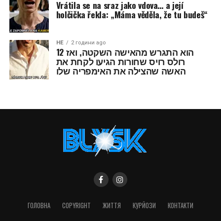
Vrátila se na sraz jako vdova… a její
holčička řekla: „Máma věděla, že tu budeš“
HE
2 години ago
הוא התגרש מהאישה השקטה, ואז 12
רולס רויס שחורות הגיעו לקחת את
האשה שהצילה את האימפריה שלו
ГОЛОВНА
COPYRIGHT
ЖИТТЯ
КУРЙОЗИ
КОНТАКТИ