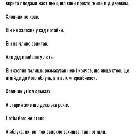
вкрита плодами настільки, що вони просто гнили під деревом.
Хлопчик не крав.
Він не залазив у сад потайки.
Він ввічливо запитав.
Але дід прийшов у лють.
Він схопив палицю, розмахував нею і кричав, що якщо хтось ще
підійде до його яблунь, він всіх «перевбиває».
Хлопчик утік у сльозах.
А старий жив ще декілька років.
Потім його не стало.
А яблука, які він так запекло захищав, так і згнили.