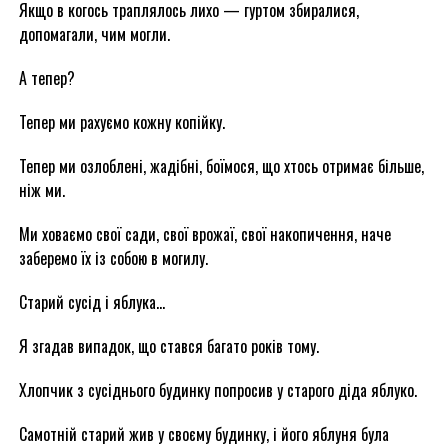
Якщо в когось траплялось лихо — гуртом збиралися,
допомагали, чим могли.
А тепер?
Тепер ми рахуємо кожну копійку.
Тепер ми озлоблені, жадібні, боїмося, що хтось отримає більше,
ніж ми.
Ми ховаємо свої сади, свої врожаї, свої накопичення, наче
заберемо їх із собою в могилу.
Старий сусід і яблука…
Я згадав випадок, що стався багато років тому.
Хлопчик з сусіднього будинку попросив у старого діда яблуко.
Самотній старий жив у своєму будинку, і його яблуня була