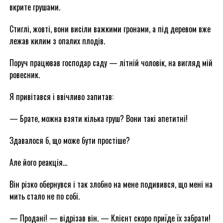
вкрите грушами.
Стиглі, жовті, вони висіли важкими гронами, а під деревом вже
лежав килим з опалих плодів.
Поруч працював господар саду — літній чоловік, на вигляд мій
ровесник.
Я привітався і ввічливо запитав:
— Брате, можна взяти кілька груш? Вони такі апетитні!
Здавалося б, що може бути простіше?
Але його реакція…
Він різко обернувся і так злобно на мене подивився, що мені на
мить стало не по собі.
— Продані! — відрізав він. — Клієнт скоро приїде їх забрати!