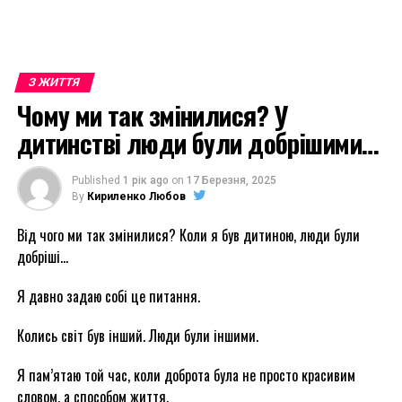
З ЖИТТЯ
Чому ми так змінилися? У
дитинстві люди були добрішими…
Published
1 рік ago
on
17 Березня, 2025
By
Кириленко Любов
Від чого ми так змінилися? Коли я був дитиною, люди були
добріші…
Я давно задаю собі це питання.
Колись світ був інший. Люди були іншими.
Я пам’ятаю той час, коли доброта була не просто красивим
словом, а способом життя.