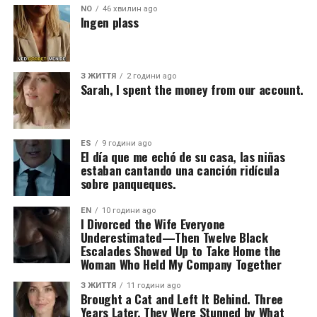
NO
46 хвилин ago
Ingen plass
З ЖИТТЯ
2 години ago
Sarah, I spent the money from our account.
ES
9 години ago
El día que me echó de su casa, las niñas
estaban cantando una canción ridícula
sobre panqueques.
EN
10 години ago
I Divorced the Wife Everyone
Underestimated—Then Twelve Black
Escalades Showed Up to Take Home the
Woman Who Held My Company Together
З ЖИТТЯ
11 години ago
Brought a Cat and Left It Behind. Three
Years Later, They Were Stunned by What