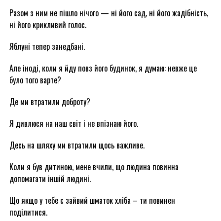
Разом з ним не пішло нічого — ні його сад, ні його жадібність,
ні його крикливий голос.
Яблуні тепер занедбані.
Але іноді, коли я йду повз його будинок, я думаю: невже це
було того варте?
Де ми втратили доброту?
Я дивлюся на наш світ і не впізнаю його.
Десь на шляху ми втратили щось важливе.
Коли я був дитиною, мене вчили, що людина повинна
допомагати іншій людині.
Що якщо у тебе є зайвий шматок хліба – ти повинен
поділитися.