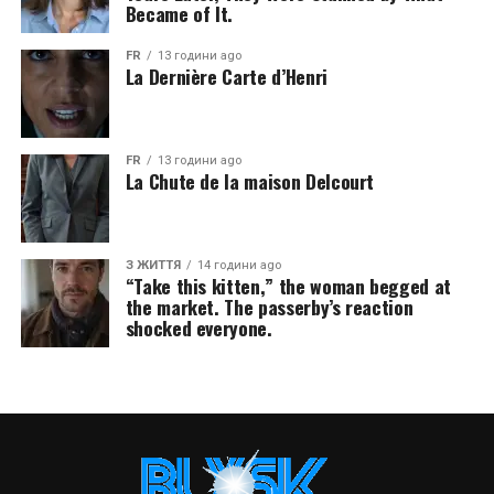
Became of It.
FR
13 години ago
La Dernière Carte d’Henri
FR
13 години ago
La Chute de la maison Delcourt
З ЖИТТЯ
14 години ago
“Take this kitten,” the woman begged at
the market. The passerby’s reaction
shocked everyone.