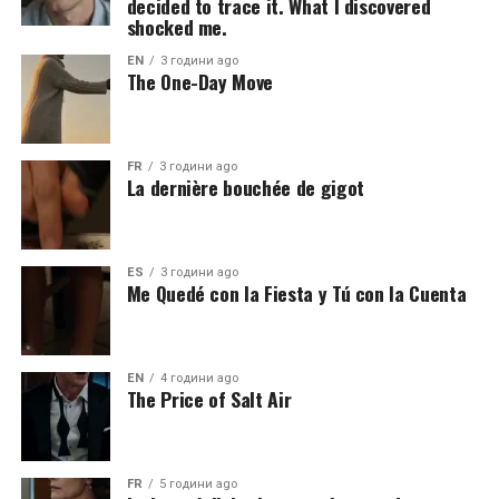
decided to trace it. What I discovered
shocked me.
EN
3 години ago
The One-Day Move
FR
3 години ago
La dernière bouchée de gigot
ES
3 години ago
Me Quedé con la Fiesta y Tú con la Cuenta
EN
4 години ago
The Price of Salt Air
FR
5 години ago