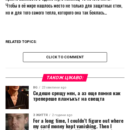
Чтобы в её мире нашлось место не только для защитных стен,
но и для того самого тепла, которого она так боялась…
RELATED TOPICS:
CLICK TO COMMENT
ТАКОЖ ЦІКАВО:
BG
23 хвилини ago
Седеше срещу мен, а аз още помня как
трепереше пламъкът на свещта
З ЖИТТЯ
2 години ago
For a long time, I couldn’t figure out where
my card money kept vanishing. Then I