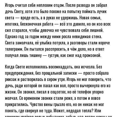
Игорь считал себя неплохим отцом. После развода он забрал
дочь Свету, хотя это было похоже на попытку поймать лучик
света — вроде есть, а в руках не удержишь. Новая семья,
ипотека, бесконечная работа — всё это давило, но он изо всех
сил старался, чтобы девочка не чувствовала себя лишней.
Однако год за годом между ними росла невидимая стена.
Света замолчала, её улыбка потухла, а разговоры стали короче
телеграмм. Он пытался расспросить, в чём дело, но в ответ
получал лишь тишину — густую, как смог над промзоной.
Когда Свете исполнилось восемнадцать, она исчезла. Без
предупреждения, без прощальной записки — просто собрала
рюкзак и растворилась в сером утре. Игорь не мог поверить, что
дочь, ради которой он пахал как вол, просто вычеркнула его из
жизни. Он звонил, писал в соцсетях, но её телефон упорно
молчал. Со временем звонки стали реже, а потом и вовсе
прекратились. Чувство вины грызло его, но он никак не мог
понять, где свернул не туда. Может, недодал тепла? Или
слишком увлёкся ролью добытчика, забыв, что детям нужны не