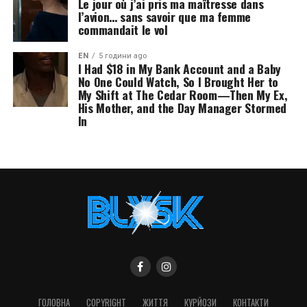
Le jour où j’ai pris ma maîtresse dans
l’avion… sans savoir que ma femme
commandait le vol
EN
5 години ago
I Had $18 in My Bank Account and a Baby
No One Could Watch, So I Brought Her to
My Shift at The Cedar Room—Then My Ex,
His Mother, and the Day Manager Stormed
In
ГОЛОВНА
COPYRIGHT
ЖИТТЯ
КУРЙОЗИ
КОНТАКТИ