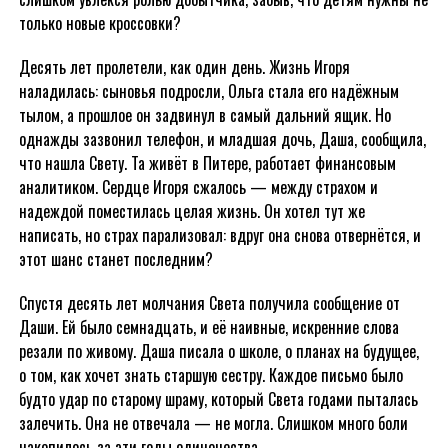
только новые кроссовки?
Десять лет пролетели, как один день. Жизнь Игоря
наладилась: сыновья подросли, Ольга стала его надёжным
тылом, а прошлое он задвинул в самый дальний ящик. Но
однажды зазвонил телефон, и младшая дочь, Даша, сообщила,
что нашла Свету. Та живёт в Питере, работает финансовым
аналитиком. Сердце Игоря сжалось — между страхом и
надеждой поместилась целая жизнь. Он хотел тут же
написать, но страх парализовал: вдруг она снова отвернётся, и
этот шанс станет последним?
Спустя десять лет молчания Света получила сообщение от
Даши. Ей было семнадцать, и её наивные, искренние слова
резали по живому. Даша писала о школе, о планах на будущее,
о том, как хочет знать старшую сестру. Каждое письмо было
будто удар по старому шраму, который Света годами пыталась
залечить. Она не отвечала — не могла. Слишком много боли
накопилось за эти годы одиночества.