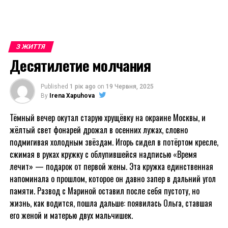
З ЖИТТЯ
Десятилетие молчания
Published
1 рік ago
on
19 Червня, 2025
By
Irena Xapuhova
Тёмный вечер окутал старую хрущёвку на окраине Москвы, и
жёлтый свет фонарей дрожал в осенних лужах, словно
подмигивая холодным звёздам. Игорь сидел в потёртом кресле,
сжимая в руках кружку с облупившейся надписью «Время
лечит» — подарок от первой жены. Эта кружка единственная
напоминала о прошлом, которое он давно запер в дальний угол
памяти. Развод с Мариной оставил после себя пустоту, но
жизнь, как водится, пошла дальше: появилась Ольга, ставшая
его женой и матерью двух мальчишек.