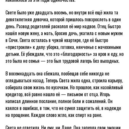
Свете было уже двадцать восемь, но внутри всё ещё жила та
девятилетняя девочка, которой пришлось повзрослеть в один
день. Развод родителей расколол её мир надвое. Отец быстро
нашёл новую жену, а мать, бросив дочь, укатила с новым мужем
в Сочи. Света осталась в чужой квартире, где её быстро
«пристроили» к делу: уборка, готовка, нянченье с мачехиными
детьми. Её убеждали, что это «благодарность» за кров и еду, но
это была не семья — это был трудовой лагерь без выходных.
В восемнадцать она сбежала, пообещав себе никогда не
оглядываться назад. Теперь Света жила одна, строила карьеру,
собирала свою жизнь по кусочкам. Но прошлое, как назойливый
кредитор, всё равно нашло её — письмом от отца. Игорь
написал длинное послание, полное боли и сожалений. Он
каялся в ошибках, в том, что не сумел защитить её, в надежде
на прощение. Каждое слово жгло, как спирт на ране.
Света не ответила. Ни ему, ни Даше. Она заперла свои эмоции