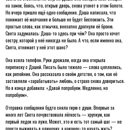
на замок, боясь, что, открыв дверь, снова утонет в этом болоте.
Но вчера пришло ещё одно сообщение. Даша написала, что
понимает её молчание и больше не будет беспокоить. Эти
простые слова, как отмычка, внезапно дрогнули её броню.
Света задумалась: Даша-то здесь при чём? Она просто хочет
сестру, которой у неё никогда не было. А что, если именно она,
Света, отнимает у неё этот шанс?
Она взяла телефон. Руки дрожали, когда она открыла
переписку с Дашей. Писать было тяжело — слова цеплялись,
как репейник. Она рассказала о своём детстве, о том, как её
заставляли «зарабатывать» любовь, о страхе снова довериться.
Но в конце добавила: «Давай попробуем. Медленно, но
попробуем».
Отправка сообщения будто сняла гирю с души. Впервые за
много лет Света почувствовала лёгкость — хрупкую, как
первый ледок на луже. Может, это и есть тот самый шаг — не
просто выживать в одиночку, а наконец-то начать жить?