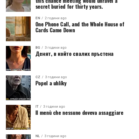
this chance meeting would unravel a
secret buried for thirty years.
EN
2 години ago
One Phone Call, and the Whole House of
Cards Came Down
BG
3 години ago
Денят, в който свалих пръстена
CZ
3 години ago
Popel a uhlíky
IT
3 години ago
Il menù che nessuno doveva assaggiare
NL
3 години ago