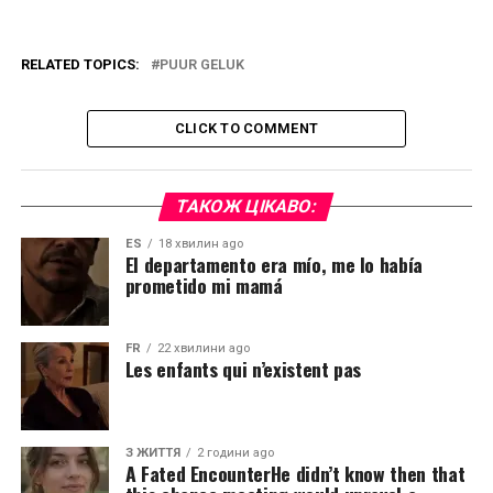
RELATED TOPICS:
PUUR GELUK
CLICK TO COMMENT
ТАКОЖ ЦІКАВО:
ES
18 хвилин ago
El departamento era mío, me lo había
prometido mi mamá
FR
22 хвилини ago
Les enfants qui n’existent pas
З ЖИТТЯ
2 години ago
A Fated EncounterHe didn’t know then that