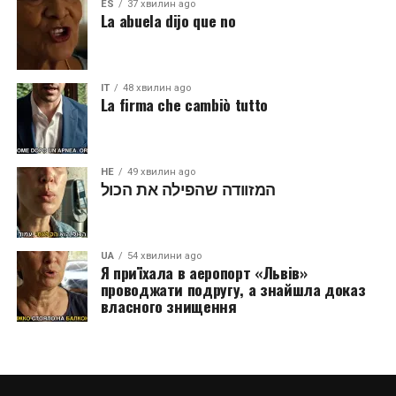
ES
37 хвилин ago
La abuela dijo que no
IT
48 хвилин ago
La firma che cambiò tutto
HE
49 хвилин ago
המזוודה שהפילה את הכול
UA
54 хвилини ago
Я приїхала в аеропорт «Львів»
проводжати подругу, а знайшла доказ
власного знищення