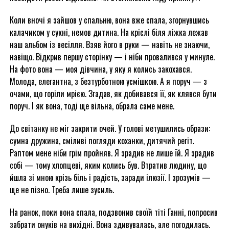
Коли вночі я зайшов у спальню, вона вже спала, згорнувшись
калачиком у сукні, немов дитина. На кріслі біля ліжка лежав
наш альбом із весілля. Взяв його в руки — навіть не знаючи,
навіщо. Відкрив першу сторінку — і ніби провалився у минуле.
На фото вона — моя дівчина, у яку я колись закохався.
Молода, елегантна, з безтурботною усмішкою. А я поруч — з
очами, що горіли мрією. Згадав, як добивався її, як клявся бути
поруч. І як вона, тоді ще вільна, обрала саме мене.
До світанку не міг закрити очей. У голові метушились образи:
сумна дружина, сміливі погляди коханки, дитячий регіт.
Раптом мене ніби грім пройняв. Я зрадив не лише їй. Я зрадив
собі — тому хлопцеві, яким колись був. Втратив людину, що
йшла зі мною крізь біль і радість, заради ілюзії. І зрозумів —
ще не пізно. Треба лише зусиль.
На ранок, поки вона спала, подзвонив своїй тіті Ганні, попросив
забрати онуків на вихідні. Вона здивувалась, але погодилась.