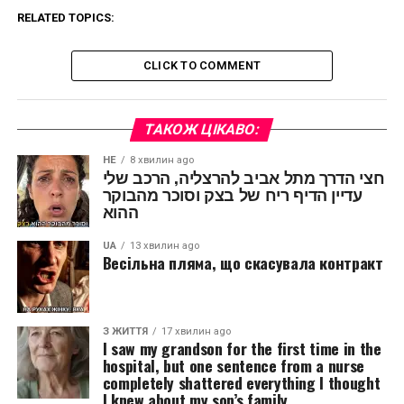
RELATED TOPICS:
CLICK TO COMMENT
ТАКОЖ ЦІКАВО:
HE
8 хвилин ago
חצי הדרך מתל אביב להרצליה, הרכב שלי
עדיין הדיף ריח של בצק וסוכר מהבוקר
ההוא
UA
13 хвилин ago
Весільна пляма, що скасувала контракт
З ЖИТТЯ
17 хвилин ago
I saw my grandson for the first time in the
hospital, but one sentence from a nurse
completely shattered everything I thought
I knew about my son’s family.