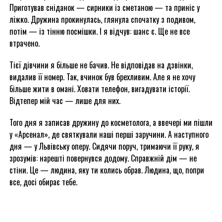
Приготував сніданок — сирники із сметаною — та приніс у
ліжко. Дружина прокинулась, глянула спочатку з подивом,
потім — із тінню посмішки. І я відчув: шанс є. Ще не все
втрачено.
Тієї дівчини я більше не бачив. Не відповідав на дзвінки,
видалив її номер. Так, вчинок був брехливим. Але я не хочу
більше жити в омані. Ховати телефон, вигадувати історії.
Відтепер мій час — лише для них.
Того дня я записав дружину до косметолога, а ввечері ми пішли
у «Арсенал», де святкували наші перші заручини. А наступного
дня — у Львівську оперу. Сидячи поруч, тримаючи її руку, я
зрозумів: нарешті повернувся додому. Справжній дім — не
стіни. Це — людина, яку ти колись обрав. Людина, що, попри
все, досі обирає тебе.