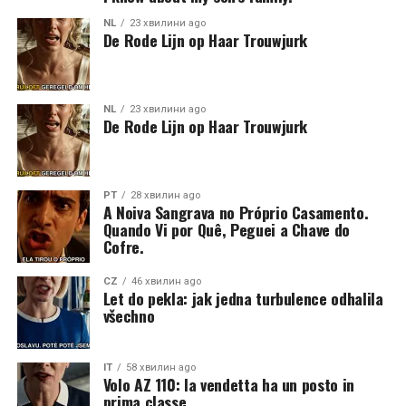
NL
23 хвилини ago
De Rode Lijn op Haar Trouwjurk
NL
23 хвилини ago
De Rode Lijn op Haar Trouwjurk
PT
28 хвилин ago
A Noiva Sangrava no Próprio Casamento.
Quando Vi por Quê, Peguei a Chave do
Cofre.
CZ
46 хвилин ago
Let do pekla: jak jedna turbulence odhalila
všechno
IT
58 хвилин ago
Volo AZ 110: la vendetta ha un posto in
prima classe