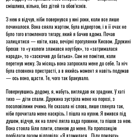
смішлива, вільна, без дітей та обов’язків.
З нею я відчув, ніби повернувся у юні роки, коли все лише
починалося. Вона сяяла жартом, була відвертою, і в її очах не
було того втомленого тягару, який я бачив вдома. Почав
залицятися — квіти, кава, вечірні прогулянки Києвом. Дружині
брехав: то «у колеги зламався ноутбук», то «затрималася
нарада», то «заскочив до батька». Сам не помітив, коли
перетнув межу. За місяць вона запросила мене до себе. Та ніч
була сповнена пристрасті, а в якийсь момент я навіть подумав
— ось воно, щастя. Те, чого так бракувало.
Повернувшись додому, я, мабуть, виглядав як зрадник. У хаті
тихо — діти спали. Дружина зустріла мене на порозі, з
посоловілими очима. Не сказала ні слова, лише глянула так,
ніби прочитала мене наскрізь. І пішла на кухню. Я вмився під
душем, відчув, як на плечі лягла вада провини, та пішов за нею.
Вона стояла біля плити, спиною до мене. На пропозицію
пообідати разом відповіла: «Я втомилася… Піду прилягу».