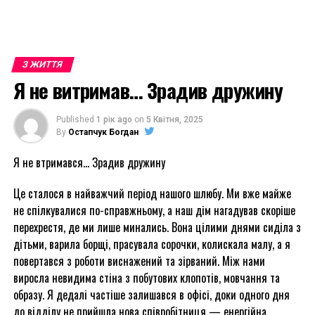
З ЖИТТЯ
Я не витримав… Зрадив дружину
Published
1 рік ago
on
5 Квітня, 2025
By
Остапчук Богдан
Я не втримався… Зрадив дружину
Це сталося в найважчий період нашого шлюбу. Ми вже майже
не спілкувалися по-справжньому, а наш дім нагадував скоріше
перехрестя, де ми лише минались. Вона цілими днями сиділа з
дітьми, варила борщі, прасувала сорочки, колискала малу, а я
повертався з роботи виснажений та зірваний. Між нами
виросла невидима стіна з побутових клопотів, мовчання та
образу. Я дедалі частіше залишався в офісі, доки одного дня
до відділу не прийшла нова співробітниця — енергійна,