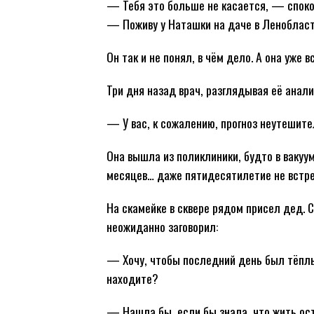
— Тебя это больше не касается, — споко
— Поживу у Наташки на даче в Ленобласт
Он так и не понял, в чём дело. А она уже в
Три дня назад врач, разглядывая её анали
— У вас, к сожалению, прогноз неутешит
Она вышла из поликлиники, будто в вакуум
месяцев… даже пятидесятилетие не встр
На скамейке в сквере рядом присел дед. 
неожиданно заговорил:
— Хочу, чтобы последний день был тёплым
находите?
— Нашла бы, если бы знала, что жить ос