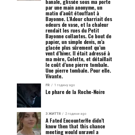
banale, glissée sous ma porte
par une main anonyme, un
matin d’août étouffant à
Bayonne. L’Adour charriait des
odeurs de vase, et la chaleur
rendait les rues du Petit
Bayonne collantes. Ce bout de
papier, un simple devis, m’a
glacée plus sûrement qu’un
vent d’hiver. Il était adressé à
ma mère, Colette, et détaillait
le coût d’une pierre tombale.
Une pierre tombale. Pour elle.
Vivante.
FR
1 годину ago
Le phare de la Roche-Noire
З ЖИТТЯ
2 години ago
A Fated EncounterHe didn’t
know then that this chance
meeting would unravel a