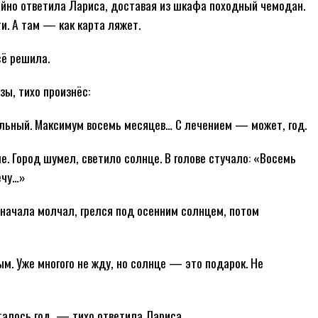
йно ответила Лариса, доставая из шкафа походный чемодан.
и. А там — как карта ляжет.
сё решила.
зы, тихо произнёс:
ельный. Максимум восемь месяцев… С лечением — может, год.
е. Город шумел, светило солнце. В голове стучало: «Восемь
ечу…»
Сначала молчал, грелся под осенним солнцем, потом
. Уже многого не жду, но солнце — это подарок. Не
талось год, — тихо ответила Лариса.