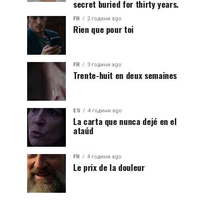
secret buried for thirty years.
FR
2 години ago
Rien que pour toi
FR
3 години ago
Trente-huit en deux semaines
ES
4 години ago
La carta que nunca dejé en el
ataúd
FR
4 години ago
Le prix de la douleur