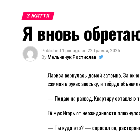
З ЖИТТЯ
Я вновь обрета
Published
1 рік ago
on
22 Травня, 2025
By
Мельничук Ростислав
Лариса вернулась домой затемно. За окно
сжимая в руках авоську, и твёрдо объявила
— Подаю на развод. Квартиру оставляю т
Её муж Игорь от неожиданности плюхнулся
— Ты куда это? — спросил он, растерянн