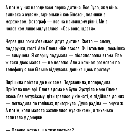
А потім у них народилася перша дитина. Все було, як у кіно:
виписка з кулями, гарненький комбінезон, пелюшки з
мереживом, фотограф — все на найвищому рівні. Ми з
чоловіком лише милувалися: «Ось воно, щастя».
Через два роки з’явилася друга дитина. Свято — знову,
подарунки, гості. Але Олена ніби згасла. Очі втомлені, посмішка
— вимучена. Я спершу подумала — післяпологова втома. Все
ж таки двоє малят — це нелегко. Але з кожною розмовою по
телефону я все більше відчувала: донька щось приховує.
Вирішила поїхати до них сама. Подзвонила, попередила.
Приїхала ввечері. Олега вдома не було. Зустріла мене Олена
якось без ентузіазму, діти гралися у кімнаті, я підійшла до них
— погладила по голівках, пригорнула. Душа раділа — онуки ж.
А потім, коли малята захопилися мультиками, я тихенько
запитала у донерки:
— Оленко, кохана, що трапляється?