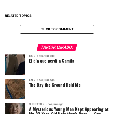
RELATED TOPICS:
CLICK TO COMMENT
ТАКОЖ ЦІКАВО:
ES
3 години ago
El día que perdí a Camila
EN
4 години ago
The Day the Ground Held Me
З ЖИТТЯ
5 години ago
A Mysterious Young Man Kept Appearing at
My 83-Year-Old Neighbor’s Door — One