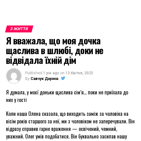
З ЖИТТЯ
Я вважала, що моя дочка
щаслива в шлюбі, доки не
відвідала їхній дім
Published
1 рік ago
on
13 Квітня, 2025
By
Савчук Дарина
Я думала, у моєї доньки щаслива сім’я… поки не приїхала до
них у гості
Коли наша Олена сказала, що виходить заміж за чоловіка на
вісім років старшого за неї, ми з чоловіком не заперечували. Він
відразу справив гарне враження — освічений, чемний,
уважний. Олег умів подобатися. Він буквально засипав нашу