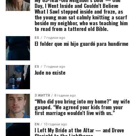
Day, I Went Inside and Couldn’t Believe
What I SawI stepped inside and froze, as
the young man sat calmly knitting a scarf
beside my neighbor, who was teaching him
to read from a tattered old Bible.
ES
7 години ago
El folder que mi hijo guardó para hundirme
ES
7 години ago
Jude no existe
З ЖИТТЯ
8 години ago
“Who did you bring into my home?” my wife
gasped. “We agreed your kids from your
first marriage wouldn’t live with us.”
EN
10 години ago
I Left My Bride at the Altar — and Drove
Straight to the Lighthouse