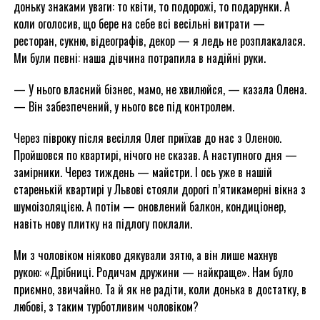
доньку знаками уваги: то квіти, то подорожі, то подарунки. А
коли оголосив, що бере на себе всі весільні витрати —
ресторан, сукню, відеографів, декор — я ледь не розплакалася.
Ми були певні: наша дівчина потрапила в надійні руки.
— У нього власний бізнес, мамо, не хвилюйся, — казала Олена.
— Він забезпечений, у нього все під контролем.
Через півроку після весілля Олег приїхав до нас з Оленою.
Пройшовся по квартирі, нічого не сказав. А наступного дня —
замірники. Через тиждень — майстри. І ось уже в нашій
старенькій квартирі у Львові стояли дорогі п’ятикамерні вікна з
шумоізоляцією. А потім — оновлений балкон, кондиціонер,
навіть нову плитку на підлогу поклали.
Ми з чоловіком ніяково дякували зятю, а він лише махнув
рукою: «Дрібниці. Родичам дружини — найкраще». Нам було
приємно, звичайно. Та й як не радіти, коли донька в достатку, в
любові, з таким турботливим чоловіком?