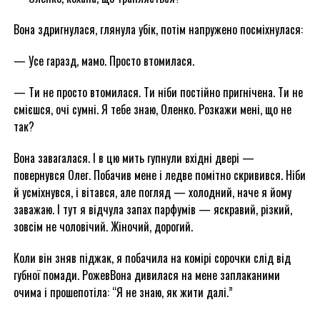
Вона здригнулася, глянула убік, потім напружено посміхнулася:
— Усе гаразд, мамо. Просто втомилася.
— Ти не просто втомилася. Ти ніби постійно пригнічена. Ти не
смієшся, очі сумні. Я тебе знаю, Оленко. Розкажи мені, що не
так?
Вона завагалася. І в цю мить гупнули вхідні двері —
повернувся Олег. Побачив мене і ледве помітно скривився. Ніби
й усміхнувся, і вітався, але погляд — холодний, наче я йому
заважаю. І тут я відчула запах парфумів — яскравий, різкий,
зовсім не чоловічий. Жіночий, дорогий.
Коли він зняв піджак, я побачила на комірі сорочки слід від
губної помади. РожевВона дивилася на мене заплаканими
очима і прошепотіла: “Я не знаю, як жити далі.”