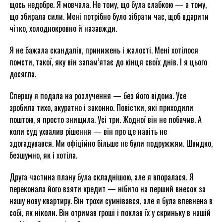
щось недобре. Я мовчала. Не тому, що була слабкою — а тому,
що збирала сили. Мені потрібно було зібрати час, щоб вдарити
чітко, холоднокровно й назавжди.
Я не бажала скандалів, принижень і жалості. Мені хотілося
помсти, такої, яку він запам’ятає до кінця своїх днів. І я цього
досягла.
Спершу я подала на розлучення — без його відома. Усе
зробила тихо, акуратно і законно. Повістки, які приходили
поштою, я просто знищила. Усі три. Жодної він не побачив. А
коли суд ухвалив рішення — він про це навіть не
здогадувався. Ми офіційно більше не були подружжям. Швидко,
безшумно, як і хотіла.
Друга частина плану була складнішою, але я впоралася. Я
переконала його взяти кредит — нібито на перший внесок за
нашу нову квартиру. Він трохи сумнівався, але я була впевнена в
собі, як ніколи. Він отримав гроші і поклав їх у скриньку в нашій