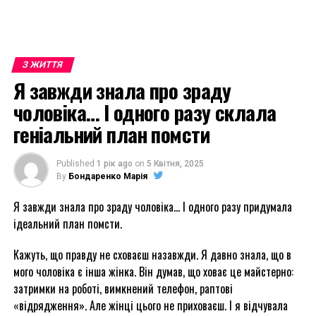
З ЖИТТЯ
Я завжди знала про зраду
чоловіка… І одного разу склала
геніальний план помсти
Published
1 рік ago
on
5 Квітня, 2025
By
Бондаренко Марія
Я завжди знала про зраду чоловіка… І одного разу придумала
ідеальний план помсти.
Кажуть, що правду не сховаєш назавжди. Я давно знала, що в
мого чоловіка є інша жінка. Він думав, що ховає це майстерно:
затримки на роботі, вимкнений телефон, раптові
«відрядження». Але жінці цього не приховаєш. І я відчувала