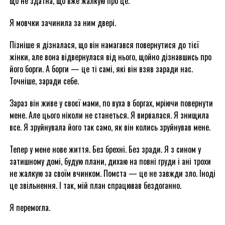
що не здатна, що вже жалкую про це.
Я мовчки зачинила за ним двері.
Пізніше я дізналася, що він намагався повернутися до тієї
жінки, але вона відвернулася від нього, щойно дізнавшись про
його борги. А борги — це ті самі, які він взяв заради нас.
Точніше, заради себе.
Зараз він живе у своєї мами, по вуха в боргах, мріючи повернути
мене. Але цього ніколи не станеться. Я вирвалася. Я знищила
все. Я зруйнувала його так само, як він колись зруйнував мене.
Тепер у мене нове життя. Без брехні. Без зради. Я з сином у
затишному домі, будую плани, дихаю на повні груди і ані трохи
не жалкую за своїм вчинком. Помста — це не завжди зло. Іноді
це звільнення. І так, мій план спрацював бездоганно.
Я перемогла.