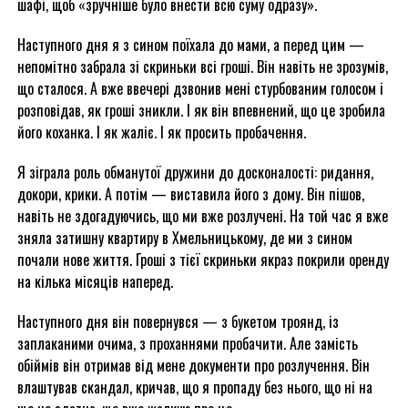
шафі, щоб «зручніше було внести всю суму одразу».
Наступного дня я з сином поїхала до мами, а перед цим —
непомітно забрала зі скриньки всі гроші. Він навіть не зрозумів,
що сталося. А вже ввечері дзвонив мені стурбованим голосом і
розповідав, як гроші зникли. І як він впевнений, що це зробила
його коханка. І як жаліє. І як просить пробачення.
Я зіграла роль обманутої дружини до досконалості: ридання,
докори, крики. А потім — виставила його з дому. Він пішов,
навіть не здогадуючись, що ми вже розлучені. На той час я вже
зняла затишну квартиру в Хмельницькому, де ми з сином
почали нове життя. Гроші з тієї скриньки якраз покрили оренду
на кілька місяців наперед.
Наступного дня він повернувся — з букетом троянд, із
заплаканими очима, з проханнями пробачити. Але замість
обіймів він отримав від мене документи про розлучення. Він
влаштував скандал, кричав, що я пропаду без нього, що ні на