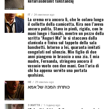
keturiasdešimt tūkstančių
IT
24 хвилини ago
La crema era ancora lì, che le colava lungo
il colletto della camicetta. Kira non l’aveva
ancora pulita. Stava in piedi, rigida, con le
mani lungo i fianchi, mentre un pezzo della
scritta “Auguri Ma” le si staccava dalla
clavicola e finiva sul tappeto della sala
banchetti. Intorno a lei, quaranta invitati
congelati nel silenzio. Mio figlio di due
anni piangeva in braccio a una zia. E mia
madre, Fernanda, stringeva ancora il
vassoio vuoto con due mani. Con l’aria di
chi ha appena servito una portata
qualsiasi.
HE
29 хвилин ago
כותרת: המכה של אמא
З ЖИТТЯ
1 годину ago