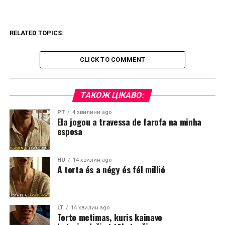
RELATED TOPICS:
CLICK TO COMMENT
ТАКОЖ ЦІКАВО:
PT
4 хвилини ago
Ela jogou a travessa de farofa na minha
esposa
HU
14 хвилин ago
A torta és a négy és fél millió
LT
14 хвилин ago
Torto metimas, kuris kainavo