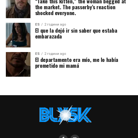
“Take this kitten,” the woman begged at
the market. The passerby’s reaction
shocked everyone.
ES
2 години ago
El que la dejó ir sin saber que estaba
embarazada
ES
2 години ago
El departamento era mío, me lo había
prometido mi mamá