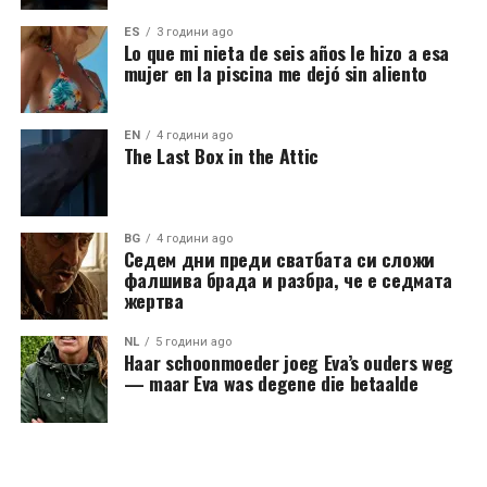
ES
3 години ago
Lo que mi nieta de seis años le hizo a esa
mujer en la piscina me dejó sin aliento
EN
4 години ago
The Last Box in the Attic
BG
4 години ago
Седем дни преди сватбата си сложи
фалшива брада и разбра, че е седмата
жертва
NL
5 години ago
Haar schoonmoeder joeg Eva’s ouders weg
— maar Eva was degene die betaalde