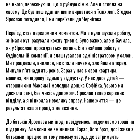
на нього, переконуючи, що я руйную сім’ю. Але я стояла на
своєму. Це був наш єдиний шанс вирватися з їхніх лап. Згодом
Ярослав погодився, і ми переїхали до Чернігова.
Переїзд став переломним моментом. Ми з нуля шукали роботу,
знімали кут, рахували кожну гривню. Було важко, але я бачила,
як у Ярославі прокидається вогонь. Він знайшов роботу в
будівельній компанії, я влаштувалася адміністратором у салон.
Ми працювали, вчилися, не спали ночами, але йшли вперед.
Минуло п’ятнадцять років. Зараз у нас є своя квартира,
машина, ми щороку їздимо у відпустку. У нас двоє дітей —
старший син Максим і молодша донька Софійка. Усього ми
досягли самі, без чиєїсь допомоги. Ярослав тепер керівник
відділу, а я відкрила невелику справу. Наше життя — це
результат нашої праці, а не везіння.
До батьків Ярослава ми іноді навідуємось, надсилаємо гроші на
підтримку. Але вони не змінилися. Тарас, його брат, досі живе з
батьками, працює на тому самому заводі, де затримують