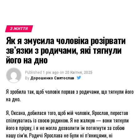
З ЖИТТЯ
Як я змусила чоловіка розірвати
зв’язки з родичами, які тягнули
його на дно
Published
1 рік ago
on
20 Квітня, 2025
By
Дорошенко Святослав
Я зробила так, щоб чоловік порвав з родичами, що тягнули його
на дно.
Я, Оксана, добилася того, щоб мій чоловік, Ярослав, перестав
спілкуватись із своєю родиною. Я не жалкую — вони тягнули
його в прірву, і я не могла дозволити їм потягнути за собою
нашу сім’ю. Родичі Ярослава не були ні п’яницями, ні