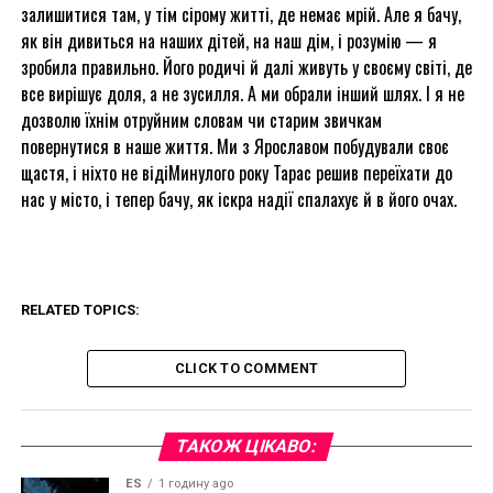
залишитися там, у тім сірому житті, де немає мрій. Але я бачу,
як він дивиться на наших дітей, на наш дім, і розумію — я
зробила правильно. Його родичі й далі живуть у своєму світі, де
все вирішує доля, а не зусилля. А ми обрали інший шлях. І я не
дозволю їхнім отруйним словам чи старим звичкам
повернутися в наше життя. Ми з Ярославом побудували своє
щастя, і ніхто не відіМинулого року Тарас решив переїхати до
нас у місто, і тепер бачу, як іскра надії спалахує й в його очах.
RELATED TOPICS:
CLICK TO COMMENT
ТАКОЖ ЦІКАВО:
ES
1 годину ago