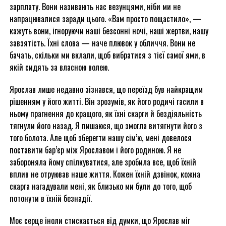
зарплату. Вони називають нас везунцями, ніби ми не
напрацювалися заради цього. «Вам просто пощастило», —
кажуть вони, ігноруючи наші безсонні ночі, наші жертви, нашу
завзятість. Їхні слова — наче плювок у обличчя. Вони не
бачать, скільки ми вклали, щоб вибратися з тієї самої ями, в
якій сидять за власною волею.
Ярослав лише недавно зізнався, що переїзд був найкращим
рішенням у його житті. Він зрозумів, як його родичі гасили в
ньому прагнення до кращого, як їхні скарги й бездіяльність
тягнули його назад. Я пишаюся, що змогла витягнути його з
того болота. Але щоб зберегти нашу сім’ю, мені довелося
поставити бар’єр між Ярославом і його родиною. Я не
забороняла йому спілкуватися, але зробила все, щоб їхній
вплив не отруював наше життя. Кожен їхній дзвінок, кожна
скарга нагадували мені, як близько ми були до того, щоб
потонути в їхній безнадії.
Моє серце іноли стискається від думки, що Ярослав міг