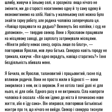
шлюбу, живучи в їхньому селі, я зрозуміла: якщо нічого не
змінити, ми до старості носитимемо одну й ту саму одежу й
економитимемо на хлібі. Навіть у маленькому селі можна було
знайти гарну роботу, але родина чоловіка заперечувала це.
«Навіщо працювати на дядька? Виженуть без копійки, і суд не
допоможе», — твердив свекор. Вони з Ярославом працювали
на місцевому заводі, де зарплату затримували місяцями.
«Міняти роботу немає сенсу, скрізь лише по блату», —
повторював Ярослав, мов луна батька. Свекруха навіть городу не
тримала, кажучи: «Все одно вкрадуть, навіщо старатись?» Їхня
бездіяльність вбивала мене.
Я бачила, як Ярослав, талановитий і працьовитий, гасне під
впливом родичів. Вони не просто жили в бідності — вони
змирилися з нею, як із вироком. Я не хотіла такої долі ні для
нього, ні для себе. Одного разу я не витримала. Сіла навпроти
чоловіка й сказала: «Або ми їдемо до міста й починаємо нове
життя, або я їду сама». Він опирався, повторював батьківські
мантри про те, що нічого не вийде. Свекор і свекруха тиснули