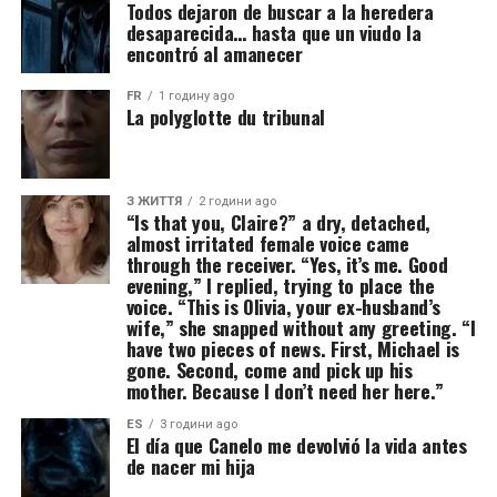
Todos dejaron de buscar a la heredera
desaparecida… hasta que un viudo la
encontró al amanecer
FR
1 годину ago
La polyglotte du tribunal
З ЖИТТЯ
2 години ago
“Is that you, Claire?” a dry, detached,
almost irritated female voice came
through the receiver. “Yes, it’s me. Good
evening,” I replied, trying to place the
voice. “This is Olivia, your ex-husband’s
wife,” she snapped without any greeting. “I
have two pieces of news. First, Michael is
gone. Second, come and pick up his
mother. Because I don’t need her here.”
ES
3 години ago
El día que Canelo me devolvió la vida antes
de nacer mi hija