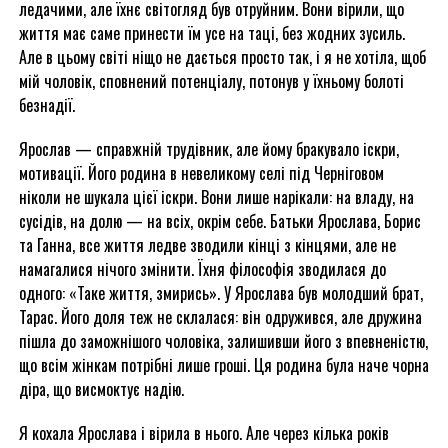
ледачими, але їхнє світогляд був отруйним. Вони вірили, що
життя має саме принести їм усе на таці, без жодних зусиль.
Але в цьому світі ніщо не дається просто так, і я не хотіла, щоб
мій чоловік, сповнений потенціалу, потонув у їхньому болоті
безнадії.
Ярослав — справжній трудівник, але йому бракувало іскри,
мотивації. Його родина в невеликому селі під Черніговом
ніколи не шукала цієї іскри. Вони лише нарікали: на владу, на
сусідів, на долю — на всіх, окрім себе. Батьки Ярослава, Борис
та Ганна, все життя ледве зводили кінці з кінцями, але не
намагалися нічого змінити. Їхня філософія зводилася до
одного: «Таке життя, змирись». У Ярослава був молодший брат,
Тарас. Його доля теж не склалася: він одружився, але дружина
пішла до заможнішого чоловіка, залишивши його з впевненістю,
що всім жінкам потрібні лише гроші. Ця родина була наче чорна
діра, що висмоктує надію.
Я кохала Ярослава і вірила в нього. Але через кілька років