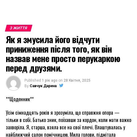
З ЖИТТЯ
Як я змусила його відчути
приниження після того, як він
назвав мене просто перукаркою
перед друзями.
Published
1 рік ago
on
28 Квітня, 2025
By
Савчук Дарина
**Щоденник**
Усім сімнадцять років я зрозуміла, що справжня опора —
тільки в собі. Батько зник, поїхавши за кордон, коли мати важко
захворіла. Я, старша, взяла все на свої плечі. Влаштувалась у
найближчий салон помічницею. Мила голови, підмітала