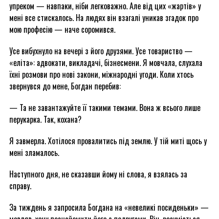
упреком — навпаки, ніби легковажно. Але від цих «жартів» у
мені все стискалось. На людях він взагалі уникав згадок про
мою професію — наче соромився.
Усе вибухнуло на вечері з його друзями. Усе товариство —
«еліта»: адвокати, викладачі, бізнесмени. Я мовчала, слухала
їхні розмови про нові закони, міжнародні угоди. Коли хтось
звернувся до мене, Богдан перебив:
— Та не завантажуйте її такими темами. Вона ж всього лише
перукарка. Так, кохана?
Я завмерла. Хотілося провалитись під землю. У тій миті щось у
мені зламалось.
Наступного дня, не сказавши йому ні слова, я взялась за
справу.
За тиждень я запросила Богдана на «невеликі посиденьки» —