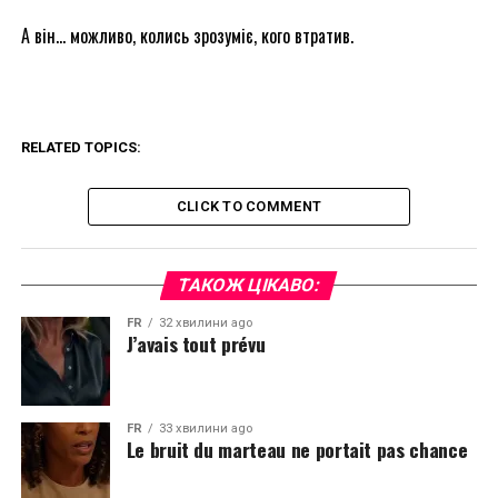
А він… можливо, колись зрозуміє, кого втратив.
RELATED TOPICS:
CLICK TO COMMENT
ТАКОЖ ЦІКАВО:
FR
32 хвилини ago
J’avais tout prévu
FR
33 хвилини ago
Le bruit du marteau ne portait pas chance