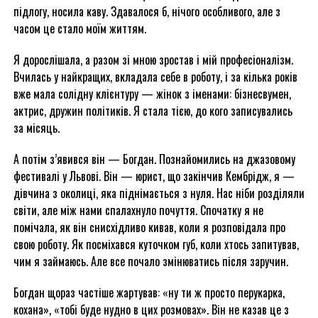
підлогу, носила каву. Здавалося б, нічого особливого, але з
часом це стало моїм життям.
Я дорослішала, а разом зі мною зростав і мій професіоналізм.
Вчилась у найкращих, вкладала себе в роботу, і за кілька років
вже мала солідну клієнтуру — жінок з іменами: бізнесвумен,
актрис, дружин політиків. Я стала тією, до кого записувались
за місяць.
А потім з’явився він — Богдан. Познайомились на джазовому
фестивалі у Львові. Він — юрист, що закінчив Кембрідж, я —
дівчина з околиці, яка піднімається з нуля. Нас ніби розділяли
світи, але між нами спалахнуло почуття. Спочатку я не
помічала, як він снисхідливо кивав, коли я розповідала про
свою роботу. Як посміхався куточком губ, коли хтось запитував,
чим я займаюсь. Але все почало змінюватись після заручин.
Богдан щораз частіше жартував: «ну ти ж просто перукарка,
кохана», «тобі буде нудно в цих розмовах». Він не казав це з