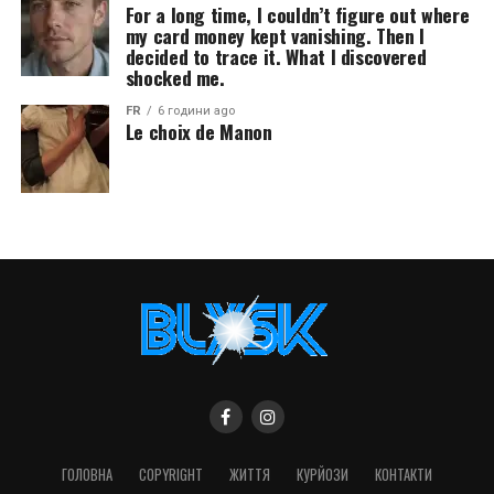
For a long time, I couldn’t figure out where
my card money kept vanishing. Then I
decided to trace it. What I discovered
shocked me.
FR
6 години ago
Le choix de Manon
ГОЛОВНА
COPYRIGHT
ЖИТТЯ
КУРЙОЗИ
КОНТАКТИ