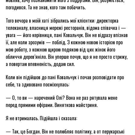
мовляв, хочу познайомити його з подругами. Він, розуміється,
погодився. Та не знав, кого там побачить.
Того вечора в моїй хаті зібрались мої клієнтки: директорка
телеканалу, власниця мережі ресторанів, відома співачка і —
увага — його керівниця, пані Ковальчук. Він не відразу впізнав
її, але коли зрозумів — поблід. З кожною новою історією про
мою роботу, з кожною щирою подякою від цих жінок його
обличчя дерев’яніло. Він уперше почув, що я не просто стрижу,
а повертаю впевненість, додаю сил.
Коли він підійшов до пані Ковальчук і почав розповідати про
себе, та здивовано посміхнулась:
— О, то ви — наречений Олі? Вона не раз рятувала мене
перед прямими ефірами. Виняткова майстриня.
Я не втрималась. Підійшла і сказала:
— Так, це Богдан. Він не полюбляє політику, а от перукарські