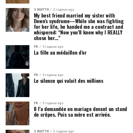
З ЖИТТЯ
2 години ago
My best friend married my sister with
Down’s syndrome—While she was fighting
for her life, he handed me a contract and
whispered: “Now you’ll know why I REALLY
chose her…”
FR
3 години ago
La fille au médaillon d’or
FR
3 години ago
Le silence qui valait des millions
FR
5 години ago
Il l’a demandée en mariage devant un stand
de crêpes. Puis sa mère est arrivée.
З ЖИТТЯ
5 години ago