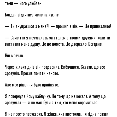
теми — його улюблені.
Богдан відтягнув мене на кухню:
— Ти знущаєшся з мене?! — прошипів він. — Це принизливо!
— Саме так я почувалась за столом з твоїми друзями, коли ти
виставив мене дурну. Це не помста. Це дзеркало, Богдане.
Він мовчав.
Через кілька днів він подзвонив. Вибачився. Сказав, що все
зрозумів. Просив почати наново.
Але моє рішення було прийняте.
Я повернула йому каблучку. Не тому що не кохала. А тому що
зрозуміла — я не маю бути з тим, хто мене соромиться.
Я не просто перукарка. Я жінка, яка вистояла. І я гідна поваги.