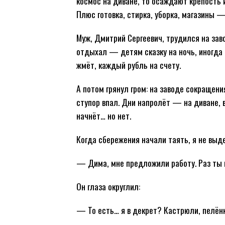
космос на диване, то осаждают крепость и
Плюс готовка, стирка, уборка, магазины 
Муж, Дмитрий Сергеевич, трудился на зав
отдыхал — детям сказку на ночь, иногда в
жмёт, каждый рубль на счету.
А потом грянул гром: на заводе сокращени
ступор впал. Дни напролёт — на диване, в
начнёт… но нет.
Когда сбережения начали таять, я не выд
— Дима, мне предложили работу. Раз ты 
Он глаза округлил:
— То есть… я в декрет? Кастрюли, пелён