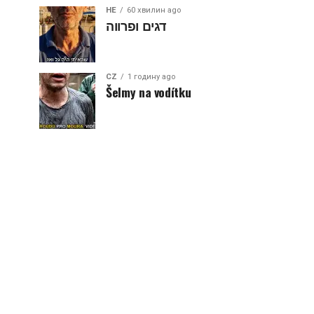
HE
60 хвилин ago
דגים ופרווה
CZ
1 годину ago
Šelmy na vodítku