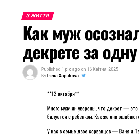
З ЖИТТЯ
Как муж осознал
декрете за одн
Published
1 рік ago
on
16 Квітня, 2025
By
Irena Xapuhova
**12 октября**
Много мужчин уверены, что декрет — это 
балуется с ребёнком. Как же они ошибаю
У нас в семье двое сорванцов — Ваня и Пе