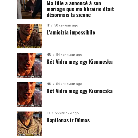
Ma fille a annoncé à son
mariage que ma librairie était
désormais la sienne
IT
50 хвилин ago
L’amicizia impossibile
HU
54 хвилини ago
Két Vidra meg egy Kismacska
HU
54 хвилини ago
Két Vidra meg egy Kismacska
LT
55 хвилин ago
Kapitonas ir Dūmas