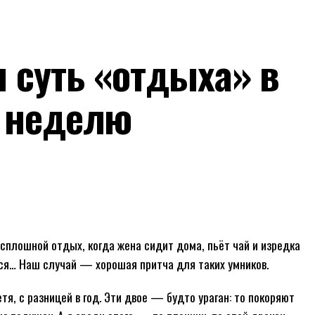
 суть «отдыха» в
у неделю
сплошной отдых, когда жена сидит дома, пьёт чай и изредка
тся… Наш случай — хорошая притча для таких умников.
тя, с разницей в год. Эти двое — будто ураган: то покоряют