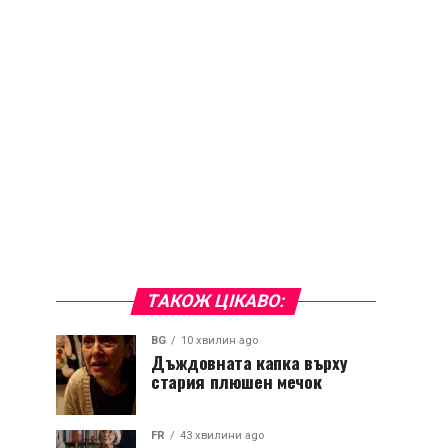
ТАКОЖ ЦІКАВО:
BG
10 хвилин ago
Дъждовната капка върху
стария плюшен мечок
FR
43 хвилини ago