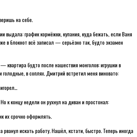
еришь на себе.
ции выдала: график кормёжки, купания, куда бежать, если Ваня
же в блокнот всё записал — серьёзно так, будто экзамен
 — квартира будто после нашествия монголов: игрушки в
ти голодные, в соплях. Дмитрий встретил меня виновато:
ригорел…
Но к концу недели он рухнул на диван и простонал:
ик их срочно оформлять.
 рванул искать работу. Нашёл, кстати, быстро. Теперь иногда