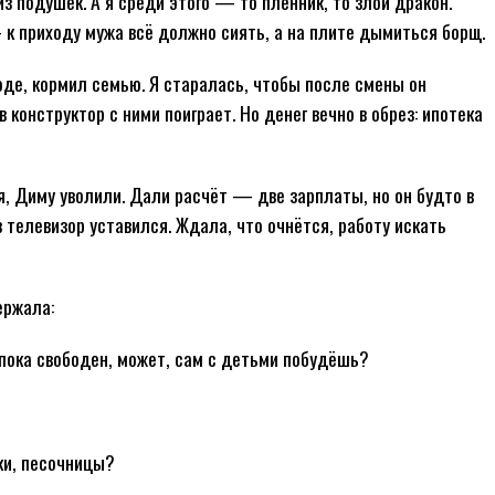
з подушек. А я среди этого — то пленник, то злой дракон.
— к приходу мужа всё должно сиять, а на плите дымиться борщ.
оде, кормил семью. Я старалась, чтобы после смены он
 конструктор с ними поиграет. Но денег вечно в обрез: ипотека
я, Диму уволили. Дали расчёт — две зарплаты, но он будто в
 телевизор уставился. Ждала, что очнётся, работу искать
ержала:
пока свободен, может, сам с детьми побудёшь?
ки, песочницы?