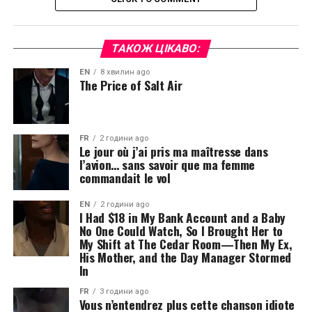
ТАКОЖ ЦІКАВО:
EN
8 хвилин ago
The Price of Salt Air
FR
2 години ago
Le jour où j’ai pris ma maîtresse dans
l’avion… sans savoir que ma femme
commandait le vol
EN
2 години ago
I Had $18 in My Bank Account and a Baby
No One Could Watch, So I Brought Her to
My Shift at The Cedar Room—Then My Ex,
His Mother, and the Day Manager Stormed
In
FR
3 години ago
Vous n’entendrez plus cette chanson idiote