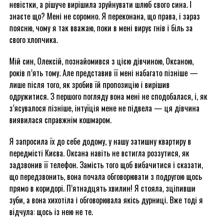
невістки, а рішуче вирішила зруйнувати шлюб свого сина. І
знаєте що? Мені не соромно. Я переконана, що права, і зараз
поясню, чому я так вважаю, поки в мені вирує гнів і біль за
свого хлопчика.
Мій син, Олексій, познайомився з цією дівчиною, Оксаною,
років п’ять тому. Але представив її мені набагато пізніше —
лише після того, як зробив їй пропозицію і вирішив
одружитися. З першого погляду вона мені не сподобалася, і, як
з’ясувалося пізніше, інтуїція мене не підвела — ця дівчина
виявилася справжнім кошмаром.
Я запросила їх до себе додому, у нашу затишну квартиру в
передмісті Києва. Оксана навіть не встигла роззутися, як
задзвонив її телефон. Замість того щоб вибачитися і сказати,
що передзвонить, вона почала обговорювати з подругою щось
прямо в коридорі. П’ятнадцять хвилин! Я стояла, зціпивши
зуби, а вона хихотіла і обговорювала якісь дурниці. Вже тоді я
відчула: щось із нею не те.