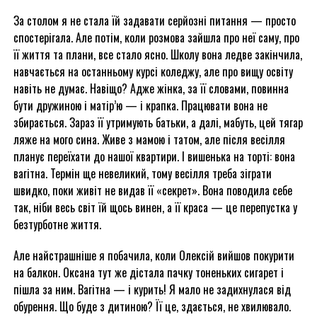
За столом я не стала їй задавати серйозні питання — просто
спостерігала. Але потім, коли розмова зайшла про неї саму, про
її життя та плани, все стало ясно. Школу вона ледве закінчила,
навчається на останньому курсі коледжу, але про вищу освіту
навіть не думає. Навіщо? Адже жінка, за її словами, повинна
бути дружиною і матір’ю — і крапка. Працювати вона не
збирається. Зараз її утримують батьки, а далі, мабуть, цей тягар
ляже на мого сина. Живе з мамою і татом, але після весілля
планує переїхати до нашої квартири. І вишенька на торті: вона
вагітна. Термін ще невеликий, тому весілля треба зіграти
швидко, поки живіт не видав її «секрет». Вона поводила себе
так, ніби весь світ їй щось винен, а її краса — це перепустка у
безтурботне життя.
Але найстрашніше я побачила, коли Олексій вийшов покурити
на балкон. Оксана тут же дістала пачку тоненьких сигарет і
пішла за ним. Вагітна — і курить! Я мало не задихнулася від
обурення. Що буде з дитиною? Її це, здається, не хвилювало.