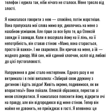
телефон і курила так, ніби нічого не сталося. Мене трясло від
злості.
Я намагалася говорити з нею — спокійно, потім жорсткіше.
Вона пропускала мої слова мимо вух, дивлячись на мене з
нахабною усмішкою. Але гірше за все було те, що Олексій
завжди її захищав. Коли я вказувала йому на її лінь, на її
непотрібність, він ставав стіною: «Мамо, вона старається,
просто їй важко». І ми сварилися. Він кричав на мене, а їй —
жодного докору. Мій син, мій єдиний хлопчик, осліп від любові
до цієї пустоголовості.
Напруження в домі стало нестерпним. Одного разу я не
витримала і в гніві випалила: «Забирай свою дружину з
дитиною і йдіть звідси! Живіть окремо, подивимося, як ви
впораєтесь!» Вони поїхали. Олексій образився, перестав зі
мною спілкуватися. Я намагалася пояснити йому, відкрити очі
на правду, але він відгородився від мене стіною. Тепер він
майже не дзвонить, не приїжджає в гості. Я впевнена: це