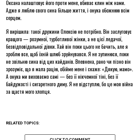
Оксана налаштовує його проти мене, вбиває клин між нами.
Адже я люблю свого сина більше життя, і онука обожнюю всім
серцем.
Я вирішила: такої дружини Олексію не потрібно. Він заслуговує
кращого — розумної, турботливої жінки, а не цієї ледачої,
безвідповідальної дівки. Хай він поки цього не бачить, але я
зроблю все, щоб їхній шлюб зруйнувався. Я не зупинюся, поки
не звільню сина від цих кайданів. Впевнена, рано чи пізно він
зрозуміє, що я мала рацію, обійме мене і скаже: «Дякую, мамо».
А онука ми виховаємо самі — без її нікчемної тіні, без її
байдужості і сигаретного диму. Я не відступлю, бо це моя війна
за щастя мого хлопця.
RELATED TOPICS:
CLICK TO COMMENT