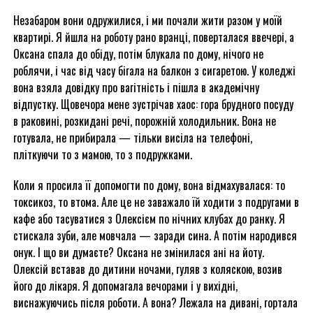
Незабаром вони одружилися, і ми почали жити разом у моїй
квартирі. Я йшла на роботу рано вранці, поверталася ввечері, а
Оксана спала до обіду, потім блукала по дому, нічого не
роблячи, і час від часу бігала на балкон з сигаретою. У коледжі
вона взяла довідку про вагітність і пішла в академічну
відпустку. Щовечора мене зустрічав хаос: гора брудного посуду
в раковині, розкидані речі, порожній холодильник. Вона не
готувала, не прибирала — тільки висіла на телефоні,
пліткуючи то з мамою, то з подружками.
Коли я просила її допомогти по дому, вона відмахувалася: то
токсикоз, то втома. Але це не заважало їй ходити з подругами в
кафе або тасуватися з Олексієм по нічних клубах до ранку. Я
стискала зуби, але мовчала — заради сина. А потім народився
онук. І що ви думаєте? Оксана не змінилася ані на йоту.
Олексій вставав до дитини ночами, гуляв з коляскою, возив
його до лікаря. Я допомагала вечорами і у вихідні,
виснажуючись після роботи. А вона? Лежала на дивані, гортала