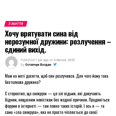
З ЖИТТЯ
Хочу врятувати сина від
нерозумної дружини: розлучення –
єдиний вихід.
Published
1 рік ago
on
4 Квітня, 2025
By
Остапчук Богдан
Маю на меті досягти, щоб син розлучився. Для чого йому така
безтолкова дружина?
Є стереотип, що свекрухи — це злі відьми, які докучають
бідним, нещасним невісткам без жодної причини. Продивіться
форуми в інтернеті — там повно таких історій. І ось я — та
сама «зла свекруха», яка не просто чіпляється до своєї