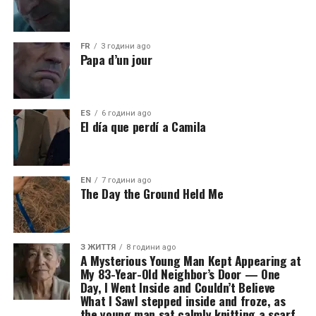
FR
3 години ago
Papa d’un jour
ES
6 години ago
El día que perdí a Camila
EN
7 години ago
The Day the Ground Held Me
З ЖИТТЯ
8 години ago
A Mysterious Young Man Kept Appearing at
My 83-Year-Old Neighbor’s Door — One
Day, I Went Inside and Couldn’t Believe
What I SawI stepped inside and froze, as
the young man sat calmly knitting a scarf