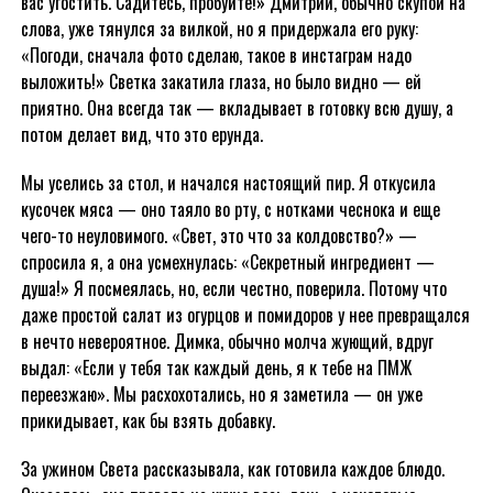
вас угостить. Садитесь, пробуйте!» Дмитрий, обычно скупой на
слова, уже тянулся за вилкой, но я придержала его руку:
«Погоди, сначала фото сделаю, такое в инстаграм надо
выложить!» Светка закатила глаза, но было видно — ей
приятно. Она всегда так — вкладывает в готовку всю душу, а
потом делает вид, что это ерунда.
Мы уселись за стол, и начался настоящий пир. Я откусила
кусочек мяса — оно таяло во рту, с нотками чеснока и еще
чего-то неуловимого. «Свет, это что за колдовство?» —
спросила я, а она усмехнулась: «Секретный ингредиент —
душа!» Я посмеялась, но, если честно, поверила. Потому что
даже простой салат из огурцов и помидоров у нее превращался
в нечто невероятное. Димка, обычно молча жующий, вдруг
выдал: «Если у тебя так каждый день, я к тебе на ПМЖ
переезжаю». Мы расхохотались, но я заметила — он уже
прикидывает, как бы взять добавку.
За ужином Света рассказывала, как готовила каждое блюдо.