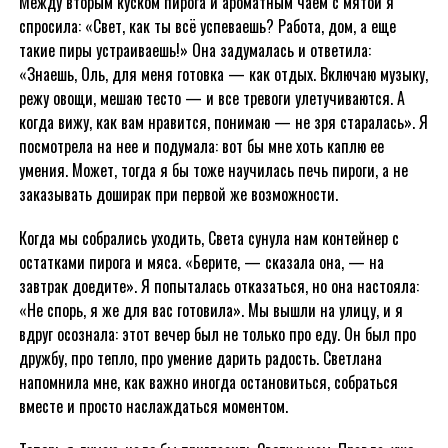
Между вторым куском пирога и ароматным чаем с мятой я
спросила: «Свет, как ты всё успеваешь? Работа, дом, а еще
такие пиры устраиваешь!» Она задумалась и ответила:
«Знаешь, Оль, для меня готовка — как отдых. Включаю музыку,
режу овощи, мешаю тесто — и все тревоги улетучиваются. А
когда вижу, как вам нравится, понимаю — не зря старалась». Я
посмотрела на нее и подумала: вот бы мне хоть каплю ее
умения. Может, тогда я бы тоже научилась печь пироги, а не
заказывать доширак при первой же возможности.
Когда мы собрались уходить, Света сунула нам контейнер с
остатками пирога и мяса. «Берите, — сказала она, — на
завтрак доедите». Я попыталась отказаться, но она настояла:
«Не спорь, я же для вас готовила». Мы вышли на улицу, и я
вдруг осознала: этот вечер был не только про еду. Он был про
дружбу, про тепло, про умение дарить радость. Светлана
напомнила мне, как важно иногда остановиться, собраться
вместе и просто наслаждаться моментом.