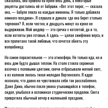
Оказалось, она провела на кухне весь день, а некоторые
рецепты достались ей от бабушки. «Вот этот пирог, — сказала
она, — бабуля пекла на каждые именины. Я только добавила
немного гвоздики». Я слушала и думала: где она берет столько
терпения? Я, если честно, и двадцать минут на кухне не
выдерживаю. Мой шедевр — это гречка с котлетой, да и то,
если котлеты уже готовые. А здесь — целая симфония вкуса, и
все пропитано такой любовью, что хочется обнять эту
волшебницу.
Но самое поразительное — это атмосфера. Не только еда, но и
весь дом будто дышал теплом. На столе стояла скромная
вазочка с полевыми цветами, свечи отбрасывали мягкий свет,
а из колонок лилась тихая мелодия Вертинского. Я вдруг
осознала, что давно не чувствовала себя так расслабленно.
Даже Дима, обычно после ужина утыкающийся в телефон,
сидел, улыбался и вспоминал студенческие проделки. Света
превратила обычный вечер в маленький праздник.