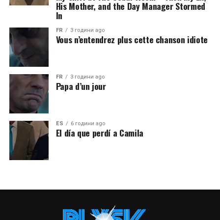
His Mother, and the Day Manager Stormed
In
FR
3 години ago
Vous n’entendrez plus cette chanson idiote
FR
3 години ago
Papa d’un jour
ES
6 години ago
El día que perdí a Camila