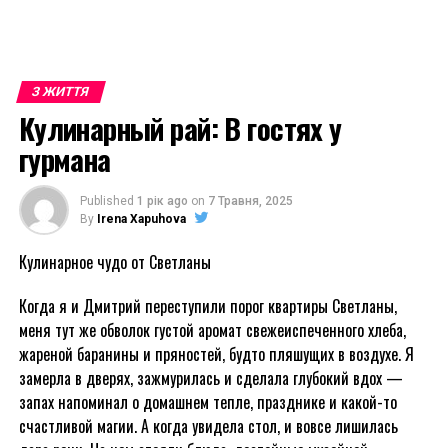
З ЖИТТЯ
Кулинарный рай: В гостях у
гурмана
Published
1 рік ago
on
7 Травня, 2025
By
Irena Xapuhova
Кулинарное чудо от Светланы
Когда я и Дмитрий переступили порог квартиры Светланы,
меня тут же обволок густой аромат свежеиспеченного хлеба,
жареной баранины и пряностей, будто пляшущих в воздухе. Я
замерла в дверях, зажмурилась и сделала глубокий вдох —
запах напоминал о домашнем тепле, празднике и какой-то
счастливой магии. А когда увидела стол, и вовсе лишилась