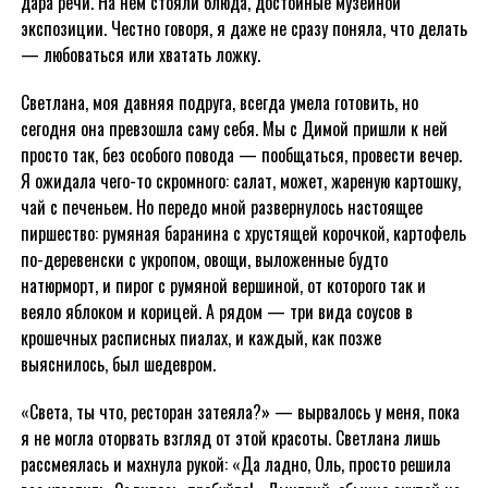
дара речи. На нем стояли блюда, достойные музейной
экспозиции. Честно говоря, я даже не сразу поняла, что делать
— любоваться или хватать ложку.
Светлана, моя давняя подруга, всегда умела готовить, но
сегодня она превзошла саму себя. Мы с Димой пришли к ней
просто так, без особого повода — пообщаться, провести вечер.
Я ожидала чего-то скромного: салат, может, жареную картошку,
чай с печеньем. Но передо мной развернулось настоящее
пиршество: румяная баранина с хрустящей корочкой, картофель
по-деревенски с укропом, овощи, выложенные будто
натюрморт, и пирог с румяной вершиной, от которого так и
веяло яблоком и корицей. А рядом — три вида соусов в
крошечных расписных пиалах, и каждый, как позже
выяснилось, был шедевром.
«Света, ты что, ресторан затеяла?» — вырвалось у меня, пока
я не могла оторвать взгляд от этой красоты. Светлана лишь
рассмеялась и махнула рукой: «Да ладно, Оль, просто решила