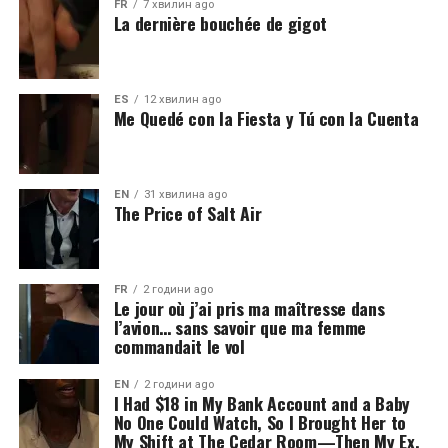
FR
7 хвилин ago
La dernière bouchée de gigot
ES
12 хвилин ago
Me Quedé con la Fiesta y Tú con la Cuenta
EN
31 хвилина ago
The Price of Salt Air
FR
2 години ago
Le jour où j’ai pris ma maîtresse dans
l’avion… sans savoir que ma femme
commandait le vol
EN
2 години ago
I Had $18 in My Bank Account and a Baby
No One Could Watch, So I Brought Her to
My Shift at The Cedar Room—Then My Ex,