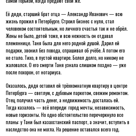
самой горькой, когда предают свои же.
Её дядя, старший брат отца — Александр Иванович — всю
жизнь прожил в Петербурге. Строил бизнес с нуля, стал
человеком состоятельным, но личного счастья так и не обрёл.
Жены не было, детей тоже, и всю нежность он отдавал
племяннице. Таня была для него родной душой. Дарил ей
подарки, звонил без повода, спрашивал об учёбе. А потом его
не стало. Тихо, в пустой квартире. Болел долго, но никому не
жаловался. О его смерти Таня узнала слишком поздно — уже
после похорон, от нотариуса.
Оказалось, дядя оставил ей трёхкомнатную квартиру в центре
Петербурга — светлую, с дубовым паркетом, свежим ремонтом.
Отец получил часть денег, а недвижимость досталась ей.
Тогда казалось — всё впереди: город мечты, независимость,
новые горизонты. Но одно обстоятельство перечеркнуло все
планы: у Тани был казахстанский паспорт, а значит, вступить в
наследство она не могла. На решение оставался всего год.