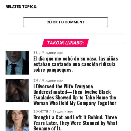
RELATED TOPICS:
CLICK TO COMMENT
ТАКОЖ ЦІКАВО:
ES
7 години ago
El día que me echó de su casa, las niñas
estaban cantando una canción ridícula
sobre panqueques.
EN
9 години ago
I Divorced the Wife Everyone
Underestimated—Then Twelve Black
Escalades Showed Up to Take Home the
Woman Who Held My Company Together
З ЖИТТЯ
9 години ago
Brought a Cat and Left It Behind. Three
Years Later, They Were Stunned by What
Became of It.