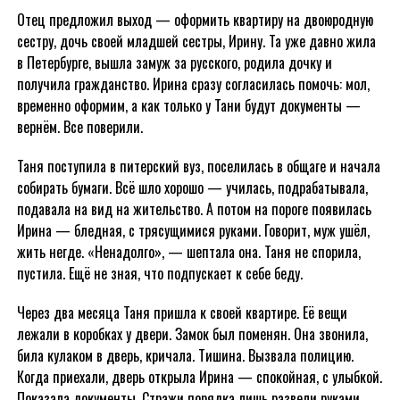
Отец предложил выход — оформить квартиру на двоюродную
сестру, дочь своей младшей сестры, Ирину. Та уже давно жила
в Петербурге, вышла замуж за русского, родила дочку и
получила гражданство. Ирина сразу согласилась помочь: мол,
временно оформим, а как только у Тани будут документы —
вернём. Все поверили.
Таня поступила в питерский вуз, поселилась в общаге и начала
собирать бумаги. Всё шло хорошо — училась, подрабатывала,
подавала на вид на жительство. А потом на пороге появилась
Ирина — бледная, с трясущимися руками. Говорит, муж ушёл,
жить негде. «Ненадолго», — шептала она. Таня не спорила,
пустила. Ещё не зная, что подпускает к себе беду.
Через два месяца Таня пришла к своей квартире. Её вещи
лежали в коробках у двери. Замок был поменян. Она звонила,
била кулаком в дверь, кричала. Тишина. Вызвала полицию.
Когда приехали, дверь открыла Ирина — спокойная, с улыбкой.
Показала документы. Стражи порядка лишь развели руками.