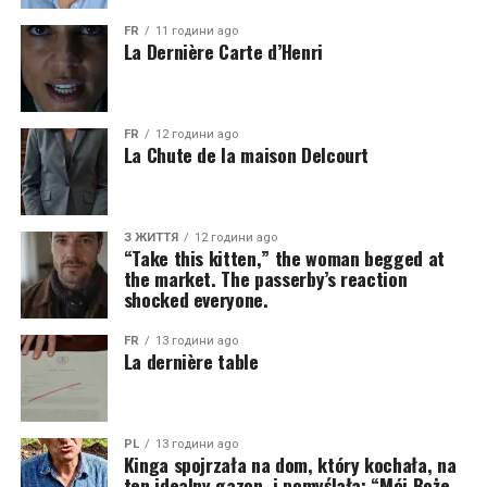
FR
11 години ago
La Dernière Carte d’Henri
FR
12 години ago
La Chute de la maison Delcourt
З ЖИТТЯ
12 години ago
“Take this kitten,” the woman begged at
the market. The passerby’s reaction
shocked everyone.
FR
13 години ago
La dernière table
PL
13 години ago
Kinga spojrzała na dom, który kochała, na
ten idealny gazon, i pomyślała: “Mój Boże,