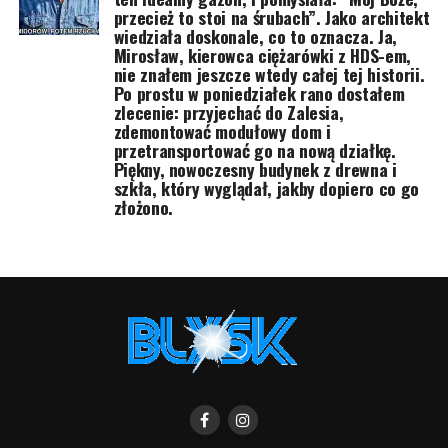
przecież to stoi na śrubach”. Jako architekt
wiedziała doskonale, co to oznacza. Ja,
Mirosław, kierowca ciężarówki z HDS-em,
nie znałem jeszcze wtedy całej tej historii.
Po prostu w poniedziałek rano dostałem
zlecenie: przyjechać do Zalesia,
zdemontować modułowy dom i
przetransportować go na nową działkę.
Piękny, nowoczesny budynek z drewna i
szkła, który wyglądał, jakby dopiero co go
złożono.