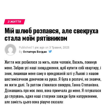
З ЖИТТЯ
Мій шлюб розпався, але свекруха
стала моїм рятівником
Published
1 рік ago
on
3 Травня, 2025
By
Остапчук Богдан
Життя моє розбилося за мить, коли чоловік, Василь, покинув
мене. Забрав усі наші заощадження, щоб купити собі квартиру, і
зник, лишивши мене саму в орендованій хаті у Львові з нашою
шестимісячною донечкою на руках. Я була в розпачі, не знаючи,
як жити далі. Та раптом з’явилася свекруха, Ганна Степанівна.
Дізнавшись про моє лихо, вона примчала до мене. Я готувалася
до глузувань, адже наші стосунки завжди були напруженими,
але замість цього вона рішуче сказала: