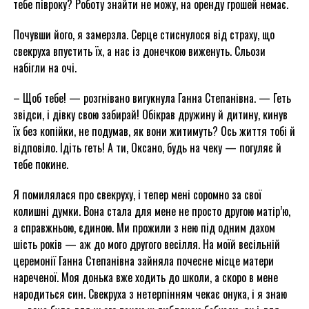
тебе півроку? Роботу знайти не можу, на оренду грошей немає.
Почувши його, я замерзла. Серце стиснулося від страху, що
свекруха впустить їх, а нас із донечкою виженуть. Сльози
набігли на очі.
– Щоб тебе! — розгнівано вигукнула Ганна Степанівна. — Геть
звідси, і дівку свою забирай! Обікрав дружину й дитину, кинув
їх без копійки, не подумав, як вони житимуть? Ось життя тобі й
відповіло. Ідіть геть! А ти, Оксано, будь на чеку — погуляє й
тебе покине.
Я помилялася про свекруху, і тепер мені соромно за свої
колишні думки. Вона стала для мене не просто другою матір’ю,
а справжньою, єдиною. Ми прожили з нею під одним дахом
шість років — аж до мого другого весілля. На моїй весільній
церемонії Ганна Степанівна зайняла почесне місце матери
нареченої. Моя донька вже ходить до школи, а скоро в мене
народиться син. Свекруха з нетерпінням чекає онука, і я знаю