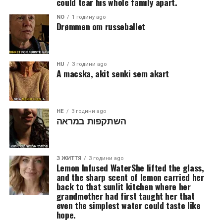
could tear his whole family apart.
NO
1 годину ago
Drømmen om russeballet
HU
3 години ago
A macska, akit senki sem akart
HE
3 години ago
השתקפות במראה
З ЖИТТЯ
3 години ago
Lemon Infused WaterShe lifted the glass,
and the sharp scent of lemon carried her
back to that sunlit kitchen where her
grandmother had first taught her that
even the simplest water could taste like
hope.