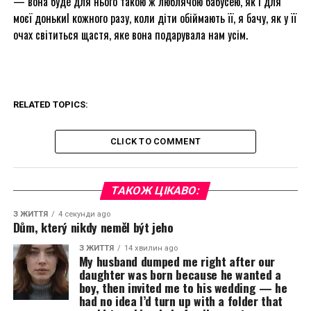
— вона буде для нього такою ж люблячою бабусею, як і для
моєї донькиІ кожного разу, коли діти обіймають її, я бачу, як у її
очах світиться щастя, яке вона подарувала нам усім.
RELATED TOPICS:
CLICK TO COMMENT
ТАКОЖ ЦІКАВО:
З ЖИТТЯ
4 секунди ago
Dům, který nikdy neměl být jeho
З ЖИТТЯ
14 хвилин ago
My husband dumped me right after our
daughter was born because he wanted a
boy, then invited me to his wedding — he
had no idea I’d turn up with a folder that