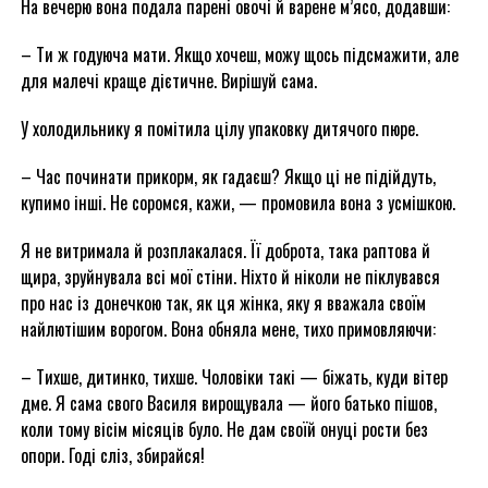
На вечерю вона подала парені овочі й варене м’ясо, додавши:
– Ти ж годуюча мати. Якщо хочеш, можу щось підсмажити, але
для малечі краще дієтичне. Вирішуй сама.
У холодильнику я помітила цілу упаковку дитячого пюре.
– Час починати прикорм, як гадаєш? Якщо ці не підійдуть,
купимо інші. Не соромся, кажи, — промовила вона з усмішкою.
Я не витримала й розплакалася. Її доброта, така раптова й
щира, зруйнувала всі мої стіни. Ніхто й ніколи не піклувався
про нас із донечкою так, як ця жінка, яку я вважала своїм
найлютішим ворогом. Вона обняла мене, тихо примовляючи:
– Тихше, дитинко, тихше. Чоловіки такі — біжать, куди вітер
дме. Я сама свого Василя вирощувала — його батько пішов,
коли тому вісім місяців було. Не дам своїй онуці рости без
опори. Годі сліз, збирайся!