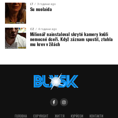
LT
3 години ago
Su nuolaida
CZ
4 години ago
Milionář nainstaloval skryté kamery kvůli
nemocné dceři. Když záznam spustil, ztuhla
mu krev v žilách
ГОЛОВНА
COPYRIGHT
ЖИТТЯ
КУРЙОЗИ
КОНТАКТИ