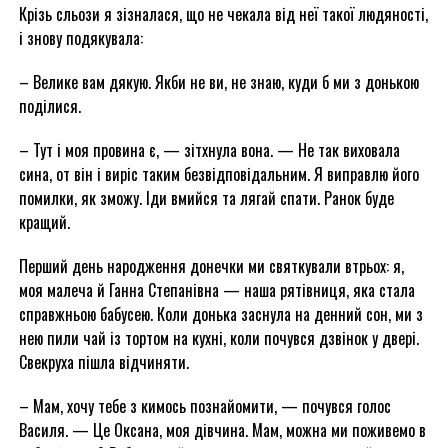
Крізь сльози я зізналася, що не чекала від неї такої людяності,
і знову подякувала:
– Велике вам дякую. Якби не ви, не знаю, куди б ми з донькою
поділися.
– Тут і моя провина є, — зітхнула вона. — Не так виховала
сина, от він і виріс таким безвідповідальним. Я виправлю його
помилки, як зможу. Іди вмийся та лягай спати. Ранок буде
кращий.
Перший день народження донечки ми святкували втрьох: я,
моя малеча й Ганна Степанівна — наша рятівниця, яка стала
справжньою бабусею. Коли донька заснула на денний сон, ми з
нею пили чай із тортом на кухні, коли почувся дзвінок у двері.
Свекруха пішла відчиняти.
– Мам, хочу тебе з кимось познайомити, — почувся голос
Василя. — Це Оксана, моя дівчина. Мам, можна ми поживемо в