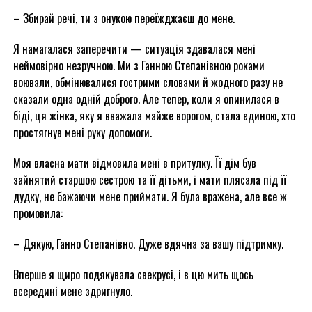
– Збирай речі, ти з онукою переїжджаєш до мене.
Я намагалася заперечити — ситуація здавалася мені
неймовірно незручною. Ми з Ганною Степанівною роками
воювали, обмінювалися гострими словами й жодного разу не
сказали одна одній доброго. Але тепер, коли я опинилася в
біді, ця жінка, яку я вважала майже ворогом, стала єдиною, хто
простягнув мені руку допомоги.
Моя власна мати відмовила мені в притулку. Її дім був
зайнятий старшою сестрою та її дітьми, і мати плясала під її
дудку, не бажаючи мене приймати. Я була вражена, але все ж
промовила:
– Дякую, Ганно Степанівно. Дуже вдячна за вашу підтримку.
Вперше я щиро подякувала свекрусі, і в цю мить щось
всередині мене здригнуло.