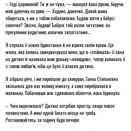
– Годі церемоній! Ти ж не чужа, — махнула вона рукою, беручи
мою донечку на руки. — Ходімо, донечко. Давай мама
збереться, а ми з тобою побалакаємо. Будеш жити у бабусі,
сонечко? Звісно, будеш! Бабуся тобі казки читатиме, на
прогулянки водитиме, косички заплітатиме…
Я слухала її ніжне буркотання й не вірила своїм вухам. Ця
жінка, яка колись звинувачувала мене, що я «спіймала» її сина
на дитині й називала мою доньку «нелюдом», тепер колихала її
з такою любов’ю, ніби це була її власна дитина.
Я зібрала речі, і ми переїхали до свекрухи. Ганна Степанівна
звільнила для нас велику кімнату, а сама перебралася в
маленьку. Побачивши моє здивоване обличчя, вона буркнула:
– Чого вирячилася? Дитині потрібен простір, скоро повзе
починатиме. А мені одній багато місця не треба.
Розташовуйтесь, за годину буде вечеря.