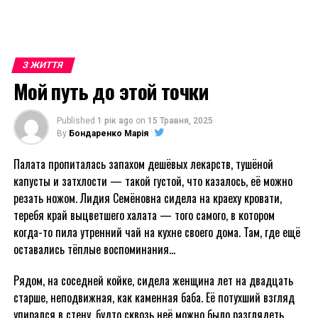
З ЖИТТЯ
Мой путь до этой точки
Published
1 рік ago
on
15 Травня, 2025
By
Бондаренко Марія
Палата пропиталась запахом дешёвых лекарств, тушёной
капусты и затхлости — такой густой, что казалось, её можно
резать ножом. Лидия Семёновна сидела на краеху кровати,
теребя край выцветшего халата — того самого, в котором
когда-то пила утренний чай на кухне своего дома. Там, где ещё
оставались тёплые воспоминания…
Рядом, на соседней койке, сидела женщина лет на двадцать
старше, неподвижная, как каменная баба. Её потухший взгляд
упирался в стену, будто сквозь неё можно было разглядеть