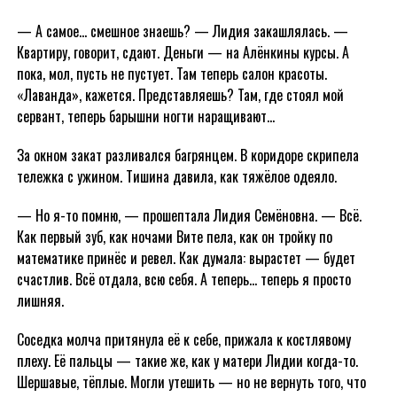
— А самое… смешное знаешь? — Лидия закашлялась. —
Квартиру, говорит, сдают. Деньги — на Алёнкины курсы. А
пока, мол, пусть не пустует. Там теперь салон красоты.
«Лаванда», кажется. Представляешь? Там, где стоял мой
сервант, теперь барышни ногти наращивают…
За окном закат разливался багрянцем. В коридоре скрипела
тележка с ужином. Тишина давила, как тяжёлое одеяло.
— Но я-то помню, — прошептала Лидия Семёновна. — Всё.
Как первый зуб, как ночами Вите пела, как он тройку по
математике принёс и ревел. Как думала: вырастет — будет
счастлив. Всё отдала, всю себя. А теперь… теперь я просто
лишняя.
Соседка молча притянула её к себе, прижала к костлявому
плеху. Её пальцы — такие же, как у матери Лидии когда-то.
Шершавые, тёплые. Могли утешить — но не вернуть того, что