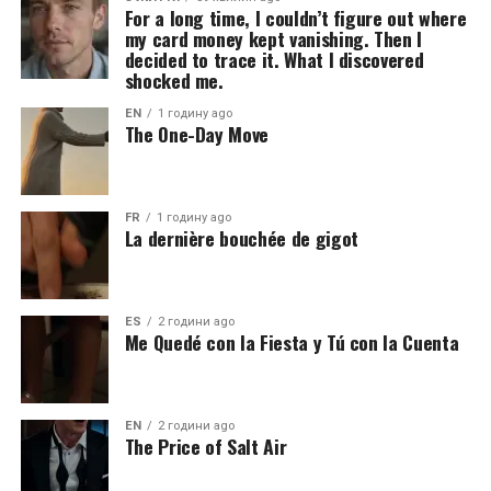
For a long time, I couldn’t figure out where
my card money kept vanishing. Then I
decided to trace it. What I discovered
shocked me.
EN
1 годину ago
The One-Day Move
FR
1 годину ago
La dernière bouchée de gigot
ES
2 години ago
Me Quedé con la Fiesta y Tú con la Cuenta
EN
2 години ago
The Price of Salt Air