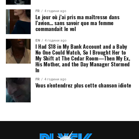
FR
4 години ago
Le jour où j’ai pris ma maîtresse dans
l’avion… sans savoir que ma femme
commandait le vol
EN
4 години ago
I Had $18 in My Bank Account and a Baby
No One Could Watch, So I Brought Her to
My Shift at The Cedar Room—Then My Ex,
His Mother, and the Day Manager Stormed
In
FR
4 години ago
Vous n’entendrez plus cette chanson idiote