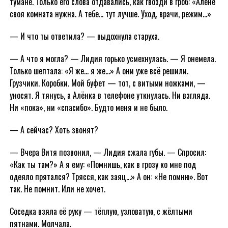
тумане. Только его слова отдавались, как гвозди в гроб: «Алёне
своя комната нужна. А тебе… тут лучше. Уход, врачи, режим…»
— И что ты ответила? — выдохнула старуха.
— А что я могла? — Лидия горько усмехнулась. — Я онемела.
Только шептала: «Я же… я же…» А они уже всё решили.
Грузчики. Коробки. Мой буфет — тот, с витыми ножками, —
уносят. Я тянусь, а Алёнка в телефоне уткнулась. Ни взгляда.
Ни «пока», ни «спасибо». Будто меня и не было.
— А сейчас? Хоть звонят?
— Вчера Витя позвонил, — Лидия сжала губы. — Спросил:
«Как ты там?» А я ему: «Помнишь, как в грозу ко мне под
одеяло прятался? Трясся, как заяц…» А он: «Не помню». Вот
так. Не помнит. Или не хочет.
Соседка взяла её руку — тёплую, узловатую, с жёлтыми
пятнами. Молчала.