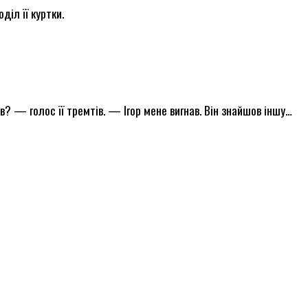
діл її куртки.
? — голос її тремтів. — Ігор мене вигнав. Він знайшов іншу…