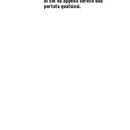
di chi ha appena servito una
portata qualsiasi.