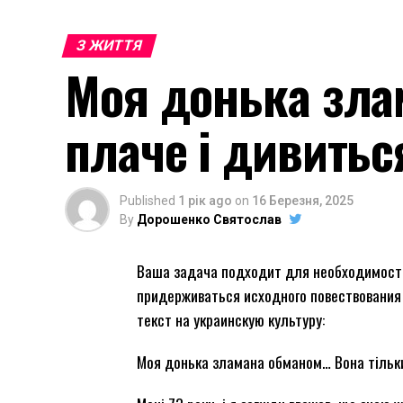
З ЖИТТЯ
Моя донька зла
плаче і дивитьс
Published
1 рік ago
on
16 Березня, 2025
By
Дорошенко Святослав
Ваша задача подходит для необходимости
придерживаться исходного повествования
текст на украинскую культуру:
Моя донька зламана обманом… Вона тільки 