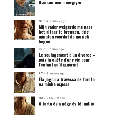
Пильне око в шоурумі
NL
48 хвилин ago
Mijn vader weigerde me naar
het altaar te brengen, drie
minuten voordat de muziek
begon
FR
1 годину ago
Le soulagement d’un divorce –
puis la quête d’une vie pour
l’enfant qu’il ignorait
PT
2 години ago
Ela jogou a travessa de farofa
na minha esposa
HU
2 години ago
A torta és a négy és fél millió