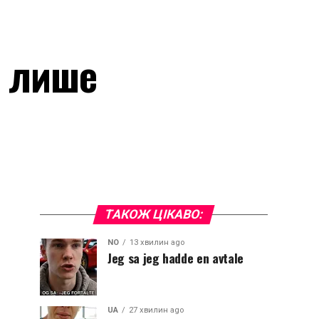
а лише
ТАКОЖ ЦІКАВО:
NO
13 хвилин ago
Jeg sa jeg hadde en avtale
UA
27 хвилин ago