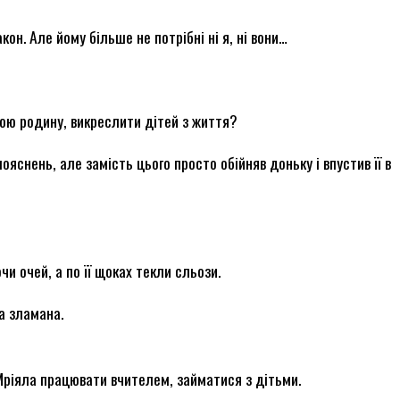
он. Але йому більше не потрібні ні я, ні вони…
ою родину, викреслити дітей з життя?
пояснень, але замість цього просто обійняв доньку і впустив її в
чи очей, а по її щоках текли сльози.
на зламана.
 Мріяла працювати вчителем, займатися з дітьми.