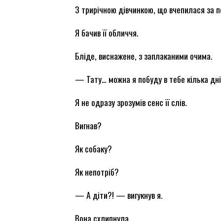
З трирічною дівчинкою, що вчепилася за по
Я бачив її обличчя.
Бліде, виснажене, з заплаканими очима.
— Тату… можна я побуду в тебе кілька днів
Я не одразу зрозумів сенс її слів.
Вигнав?
Як собаку?
Як непотріб?
— А діти?! — вигукнув я.
Вона схлипнула.