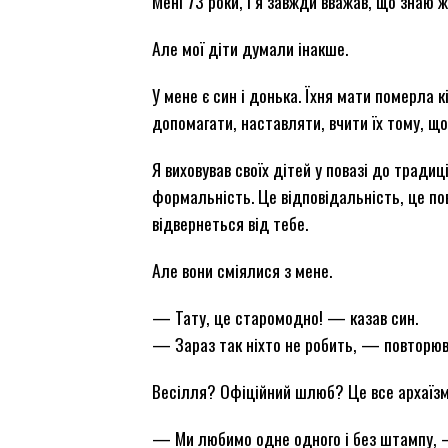
Мені 73 роки, і я завжди вважав, що знаю 
Але мої діти думали інакше.
У мене є син і донька. Їхня мати померла к
допомагати, наставляти, вчити їх тому, що 
Я виховував своїх дітей у повазі до тради
формальність. Це відповідальність, це по
відвернеться від тебе.
Але вони сміялися з мене.
— Тату, це старомодно! — казав син.
— Зараз так ніхто не робить, — повторюв
Весілля? Офіційний шлюб? Це все архаїзм
— Ми любимо одне одного і без штампу, —