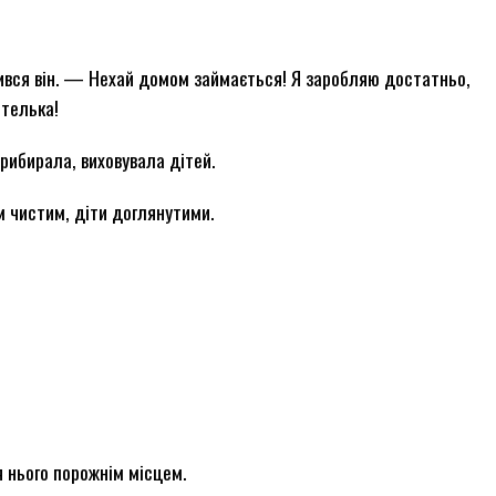
лився він. — Нехай домом займається! Я заробляю достатньо,
ителька!
рибирала, виховувала дітей.
м чистим, діти доглянутими.
я нього порожнім місцем.