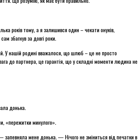
життя. Що розумію, як має бути правильно.
ілька років тому, а я залишився один – чекати онуків,
сам збагнув за довгі роки.
цій. У нашій родині вважалося, що шлюб – це не просто
вага до партнера, це гарантія, що у складні моменти людина не
ала донька.
и, «пережитки минулого».
 запевняла мене донька. — Нічого не зміниться від печатки в