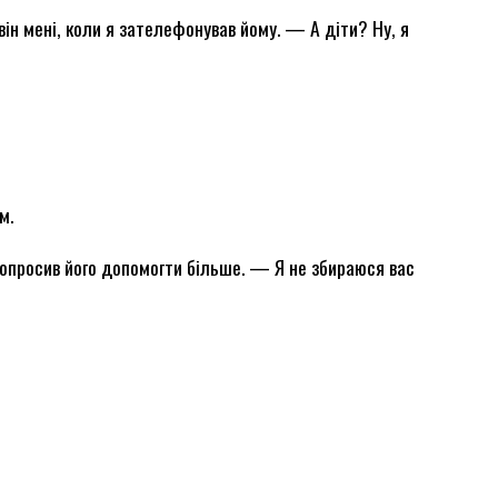
ін мені, коли я зателефонував йому. — А діти? Ну, я
м.
попросив його допомогти більше. — Я не збираюся вас