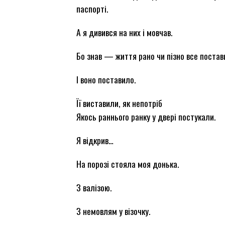
паспорті.
А я дивився на них і мовчав.
Бо знав — життя рано чи пізно все постави
І воно поставило.
Її виставили, як непотріб
Якось раннього ранку у двері постукали.
Я відкрив…
На порозі стояла моя донька.
З валізою.
З немовлям у візочку.