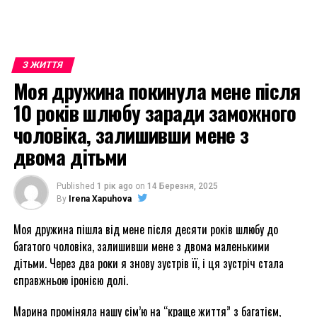
З ЖИТТЯ
Моя дружина покинула мене після
10 років шлюбу заради заможного
чоловіка, залишивши мене з
двома дітьми
Published
1 рік ago
on
14 Березня, 2025
By
Irena Xapuhova
Моя дружина пішла від мене після десяти років шлюбу до
багатого чоловіка, залишивши мене з двома маленькими
дітьми. Через два роки я знову зустрів її, і ця зустріч стала
справжньою іронією долі.
Марина проміняла нашу сім’ю на “краще життя” з багатієм,