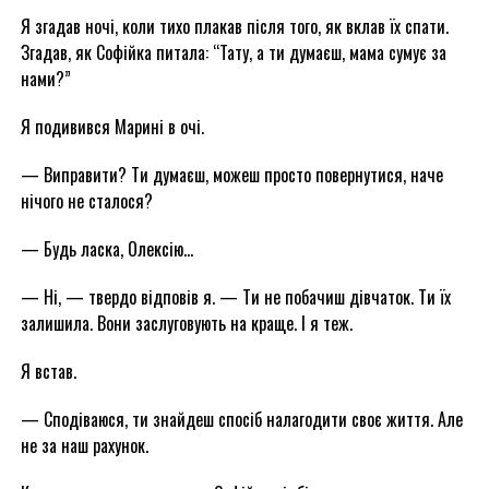
Я згадав ночі, коли тихо плакав після того, як вклав їх спати.
Згадав, як Софійка питала: “Тату, а ти думаєш, мама сумує за
нами?”
Я подивився Марині в очі.
— Виправити? Ти думаєш, можеш просто повернутися, наче
нічого не сталося?
— Будь ласка, Олексію…
— Ні, — твердо відповів я. — Ти не побачиш дівчаток. Ти їх
залишила. Вони заслуговують на краще. І я теж.
Я встав.
— Сподіваюся, ти знайдеш спосіб налагодити своє життя. Але
не за наш рахунок.