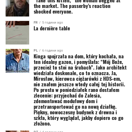
“Take this kitten,” the woman begged at
the market. The passerby’s reaction
shocked everyone.
FR
5 години ago
La dernière table
PL
6 години ago
Kinga spojrzała na dom, który kochała, na
ten idealny gazon, i pomyślała: “Mój Boże,
przecież to stoi na śrubach”. Jako architekt
wiedziała doskonale, co to oznacza. Ja,
Mirosław, kierowca ciężarówki z HDS-em,
nie znałem jeszcze wtedy całej tej historii.
Po prostu w poniedziałek rano dostałem
zlecenie: przyjechać do Zalesia,
zdemontować modułowy dom i
przetransportować go na nową działkę.
Piękny, nowoczesny budynek z drewna i
szkła, który wyglądał, jakby dopiero co go
złożono.