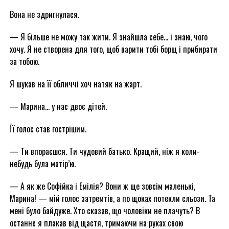
Вона не здригнулася.
— Я більше не можу так жити. Я знайшла себе… і знаю, чого
хочу. Я не створена для того, щоб варити тобі борщ і прибирати
за тобою.
Я шукав на її обличчі хоч натяк на жарт.
— Марина… у нас двоє дітей.
Її голос став гострішим.
— Ти впораєшся. Ти чудовий батько. Кращий, ніж я коли-
небудь була матір’ю.
— А як же Софійка і Емілія? Вони ж ще зовсім маленькі,
Марина! — мій голос затремтів, а по щоках потекли сльози. Та
мені було байдуже. Хто сказав, що чоловіки не плачуть? В
останнє я плакав від щастя, тримаючи на руках свою