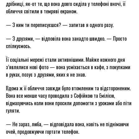
дрібниці, як-от те, що вона довго сиділа у телефоні вночі, її
обличчя світили в темряві екраном.
— З ким ти переписуєшся? — запитав я одного разу.
— З друзями, — відповіла вона занадто швидко. — Просто
спілкуємось.
Її соціальні мережі стали активнішими. Майже кожного дня
з’являлися нові фото — вона усміхається в кафе, з покупками
в руках, позує з друзями, яких я не знав.
Вдома ж її обличчя завжди було втомленим та відстороненим.
Вона все менше часу проводила з Софійкою та Емілією,
відмахуючись коли вони просили допомогти з уроками або піти
гуляти.
— Не зараз, люба, — відповідала вона, навіть не піднімаючи
очей, продовжуючи гортати телефон.