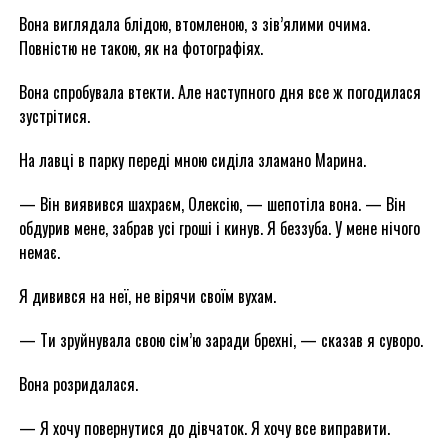
Вона виглядала блідою, втомленою, з зів’ялими очима.
Повністю не такою, як на фотографіях.
Вона спробувала втекти. Але наступного дня все ж погодилася
зустрітися.
На лавці в парку переді мною сиділа зламано Марина.
— Він виявився шахраєм, Олексію, — шепотіла вона. — Він
обдурив мене, забрав усі гроші і кинув. Я беззуба. У мене нічого
немає.
Я дивився на неї, не вірячи своїм вухам.
— Ти зруйнувала свою сім’ю заради брехні, — сказав я суворо.
Вона розридалася.
— Я хочу повернутися до дівчаток. Я хочу все виправити.