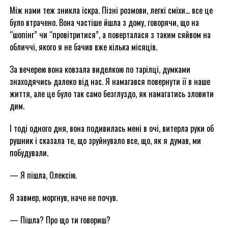
Між нами теж зникла іскра. Пізні розмови, легкі сміхи… все це
було втрачено. Вона частіше йшла з дому, говорячи, що на
“шопінг” чи “провітритися”, а поверталася з таким сяйвом на
обличчі, якого я не бачив вже кілька місяців.
За вечерею вона ковзала виделкою по тарілці, думками
знаходячись далеко від нас. Я намагався повернути її в наше
життя, але це було так само безглуздо, як намагатись зловити
дим.
І тоді одного дня, вона подивилась мені в очі, витерла руки об
рушник і сказала те, що зруйнувало все, що, як я думав, ми
побудували.
— Я пішла, Олексію.
Я завмер, моргнув, наче не почув.
— Пішла? Про що ти говориш?