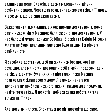
залишивши мене, Олексія, з двома маленькими дітьми і
розбитим серцем. Через два роки, випадково зустрівши її знову,
я зрозумів, що це справжня карма.
Важко уявити, що людина, з якою прожив десять років, може
стати чужою. Ми з Мариною були разом рівно десять років. У
нас було дві чудові доньки: Софійка (5 років) та Емілія (4 роки).
Життя не було ідеальним, але воно було нашим, і я вірив у
стабільність.
Я заробляв достатньо, щоб ми жили комфортно, хоч і не
розкішно, але ми могли дозволити собі сімейні подорожі двічі
на рік. У дівчаток була няня на півставки, поки Марина
працювала фрілансером з дому. Я завжди намагався
допомагати: прибирав кожного тижня, закуповував продукти,
навіть готував їжу. Я не хотів, щоб вся хатня робота лягала
тільки на її плечі.
Але щось змінилося. Спочатку я не міг зрозуміти що саме,