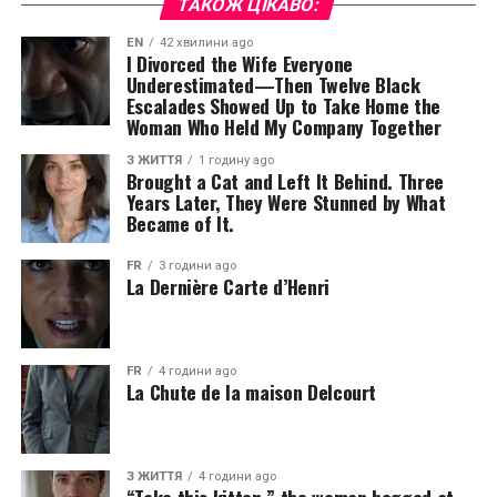
ТАКОЖ ЦІКАВО:
EN
42 хвилини ago
I Divorced the Wife Everyone
Underestimated—Then Twelve Black
Escalades Showed Up to Take Home the
Woman Who Held My Company Together
З ЖИТТЯ
1 годину ago
Brought a Cat and Left It Behind. Three
Years Later, They Were Stunned by What
Became of It.
FR
3 години ago
La Dernière Carte d’Henri
FR
4 години ago
La Chute de la maison Delcourt
З ЖИТТЯ
4 години ago