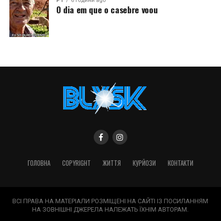
PT
6 години ago
O dia em que o casebre voou
ГОЛОВНА
COPYRIGHT
ЖИТТЯ
КУРЙОЗИ
КОНТАКТИ
ВСІ ПРАВА НА МАТЕРІАЛИ РОЗМІЩЕНІ НА САЙТІ ІЗ ПОСИЛАННЯМ
НА ЗОВНІШНІ ДЖЕРЕЛА НАЛЕЖАТЬ ЇХНІМ АВТОРАМ.