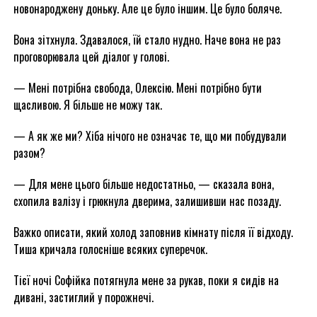
новонароджену доньку. Але це було іншим. Це було боляче.
Вона зітхнула. Здавалося, їй стало нудно. Наче вона не раз
проговорювала цей діалог у голові.
— Мені потрібна свобода, Олексію. Мені потрібно бути
щасливою. Я більше не можу так.
— А як же ми? Хіба нічого не означає те, що ми побудували
разом?
— Для мене цього більше недостатньо, — сказала вона,
схопила валізу і грюкнула дверима, залишивши нас позаду.
Важко описати, який холод заповнив кімнату після її відходу.
Тиша кричала голосніше всяких суперечок.
Тієї ночі Софійка потягнула мене за рукав, поки я сидів на
дивані, застиглий у порожнечі.