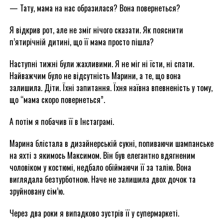
— Тату, мама на нас образилася? Вона повернеться?
Я відкрив рот, але не зміг нічого сказати. Як пояснити
п’ятирічній дитині, що її мама просто пішла?
Наступні тижні були жахливими. Я не міг ні їсти, ні спати.
Найважчим було не відсутність Марини, а те, що вона
залишила. Діти. Їхні запитання. Їхня наївна впевненість у тому,
що “мама скоро повернеться”.
А потім я побачив її в Інстаграмі.
Марина блістала в дизайнерській сукні, попиваючи шампанське
на яхті з якимось Максимом. Він був елегантно вдягненим
чоловіком у костюмі, недбало обіймаючи її за талію. Вона
виглядала безтурботною. Наче не залишила двох дочок та
зруйновану сім’ю.
Через два роки я випадково зустрів її у супермаркеті.