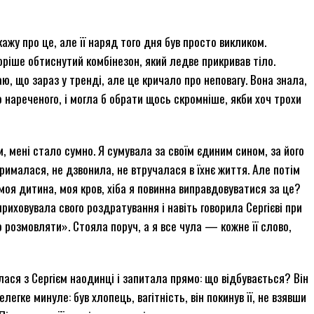
ажу про це, але її наряд того дня був просто викликом.
оріше обтиснутий комбінезон, який ледве прикривав тіло.
, що зараз у тренді, але це кричало про неповагу. Вона знала,
 нареченого, і могла б обрати щось скромніше, якби хоч трохи
, мені стало сумно. Я сумувала за своїм єдиним сином, за його
рималася, не дзвонила, не втручалася в їхнє життя. Але потім
оя дитина, моя кров, хіба я повинна виправдовуватися за це?
риховувала свого роздратування і навіть говорила Сергієві при
 розмовляти». Стояла поруч, а я все чула — кожне її слово,
лася з Сергієм наодинці і запитала прямо: що відбувається? Він
елегке минуле: був хлопець, вагітність, він покинув її, не взявши