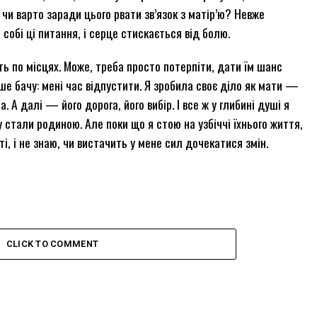
е чи варто заради цього рвати зв’язок з матір’ю? Невже
собі ці питання, і серце стискається від болю.
ть по місцях. Може, треба просто потерпіти, дати їм шанс
ше бачу: мені час відпустити. Я зробила своє діло як мати —
 А далі — його дорога, його вибір. І все ж у глибині душі я
 стали родиною. Але поки що я стою на узбіччі їхнього життя,
іті, і не знаю, чи вистачить у мене сил дочекатися змін.
CLICK TO COMMENT