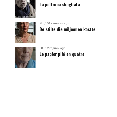
La poltrona sbagliata
NL
54 хвилини ago
De stilte die miljoenen kostte
FR
2 години ago
Le papier plié en quatre