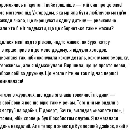
оромлячись ні краплі. І найстрашніше — мій син про це знає!
ого містечка під Ужгородом, яка мріяла бути люблячою матір’ю і
 завжди знала, що вирощувати єдину дитину — ризиковано.
 але хто б міг подумати, що це обернеться таким жахом?
далася мені надто різкою, надто живою, як буря, котру
, вперше привів її до мене додому, я відчула холодок,
а дивилася так, ніби сканувала кожну деталь, кожну мою зморшку,
Стережись», але я відмахнулася. Вирішила, що це просто нерви, і
обрав собі за дружину. Що могло піти не так під час першої
 помилялася!
читала в журналах, що одна зі знаків токсичної людини —
 в свої роки я все ще вірю таким речам. Того дня ми сиділи в
 яструб на здобич. Її десерт, бачте, виглядав «неапетитно», і
 тоном, ніби хлопець був її особистим слугою. Я намагалася
день невдалий. Але тепер я знаю: це був перший дзвінок, який я