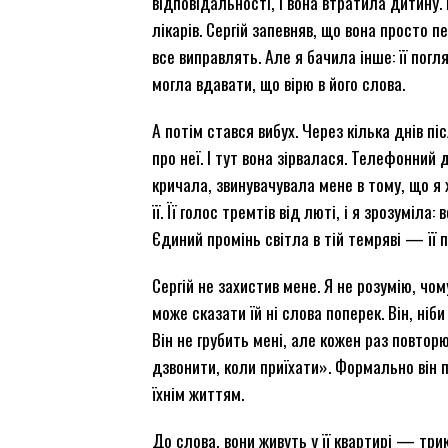
відповідальності, і вона втратила дитину.
лікарів. Сергій запевняв, що вона просто 
все виправлять. Але я бачила інше: її погля
могла вдавати, що вірю в його слова.
А потім стався вибух. Через кілька днів пі
про неї. І тут вона зірвалася. Телефонний 
кричала, звинувачувала мене в тому, що я 
її. Її голос тремтів від люті, і я зрозуміла
Єдиний промінь світла в тій темряві — її п
Сергій не захистив мене. Я не розумію, чом
може сказати їй ні слова поперек. Він, ніби
Він не грубить мені, але кожен раз повтор
дзвонити, коли приїхати». Формально він п
їхнім життям.
До слова, вони живуть у її квартирі — три