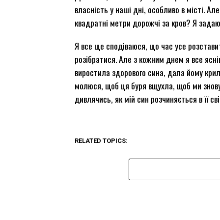
власність у наші дні, особливо в місті. Ал
квадратні метри дорожчі за кров? Я задаю 
Я все ще сподіваюся, що час усе розстави
розібратися. Але з кожним днем я все ясні
виростила здорового сина, дала йому крила.
молюся, щоб ця буря вщухла, щоб ми знову
дивлячись, як мій син розчиняється в її св
RELATED TOPICS: