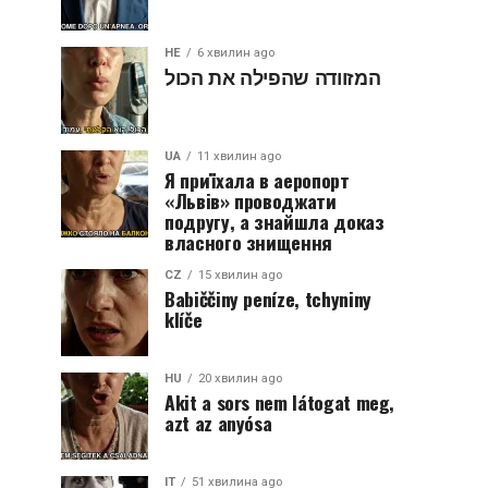
HE
6 хвилин ago
המזוודה שהפילה את הכול
UA
11 хвилин ago
Я приїхала в аеропорт
«Львів» проводжати
подругу, а знайшла доказ
власного знищення
CZ
15 хвилин ago
Babiččiny peníze, tchyniny
klíče
HU
20 хвилин ago
Akit a sors nem látogat meg,
azt az anyósa
IT
51 хвилина ago