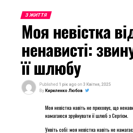
З ЖИТТЯ
Моя невістка ві
ненависті: звин
її шлюбу
Published
1 рік ago
on
3 Квітня, 2025
By
Кириленко Любов
Моя невістка навіть не приховує, що ненав
намагаюся зруйнувати її шлюб з Сергієм.
Уявіть собі: моя невістка навіть не намаг