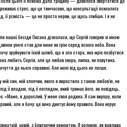
 Після цього її психіка дала тріщину — довелося звертатися до
переживає стрес, що це тимчасово, що консультації психолога
д, її різкість — це не просто нерви, це щось глибше. І я не
сля нашої бесіди Оксана дізналася, що Сергій говорив зі мною
дзвінок уночі став для мене як грім серед ясного неба. Вона
хочу зруйнувати їхній шлюб, що я зла стара, яка мріє позбутися
: вона любить Сергія, але це любов хвора, липка, як павутина.
очуття до нього справжні. Але мені від цього не легше.
у мій син, мій хлопчик, якого я виростила з такою любов’ю, не
 під її владою, під її поглядом, який тримає його, як повідець.
ює: «Мамо, я дорослий. У мене своя родина. Я сам вирішу, коли
равий, але я бачу: це вона диктує йому правила. Вона керує
кімнатній, новій, з блискучим ремонтом. Я розумію, як важлива