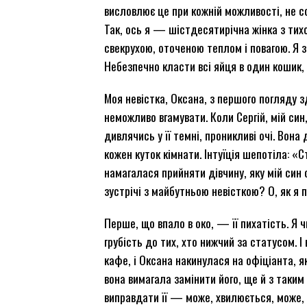
висловлює це при кожній можливості, не с
Так, ось я — шістдесятирічна жінка з тих
свекрухою, оточеною теплом і повагою. Я
Небезпечно класти всі яйця в один кошик,
Моя невістка, Оксана, з першого погляду з
неможливо вгамувати. Коли Сергій, мій син
дивлячись у її темні, проникливі очі. Вон
кожен куток кімнати. Інтуїція шепотіла: «
намагалася прийняти дівчину, яку мій син 
зустрічі з майбутньою невісткою? О, як я
Перше, що впало в око, — її пихатість. Я 
грубість до тих, хто нижчий за статусом. І
кафе, і Оксана накинулася на офіціанта, як
вона вимагала замінити його, ще й з таким
виправдати її — може, хвилюється, може, 