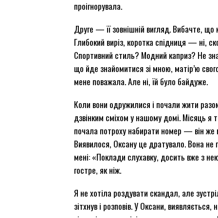
проігнорувала.
Друге — її зовнішній вигляд. Вибачте, що к
Глибокий виріз, коротка спідниця — ні, ск
Спортивний стиль? Модний каприз? Не знаю
що йде знайомитися зі мною, матір’ю свого
мене поважала. Але ні, їй було байдуже.
Коли вони одружилися і почали жити разом
дзвінким сміхом у нашому домі. Місяць я т
почала потроху набирати номер — він же м
Виявилося, Оксану це дратувало. Вона не п
мені: «Поклади слухавку, досить вже з нею
гостре, як ніж.
Я не хотіла роздувати скандал, але зустрі
зітхнув і розповів. У Оксани, виявляється, н