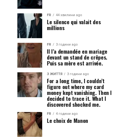
FR
44 хвилини ago
Le silence qui valait des
millions
FR
3 години ago
Il l’a demandée en mariage
devant un stand de crêpes.
Puis sa mère est arrivée.
З ЖИТТЯ
3 години ago
For a long time, I couldn’t
figure out where my card
money kept vanishing. Then I
decided to trace it. What I
discovered shocked me.
FR
4 години ago
Le choix de Manon