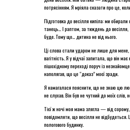
потрясінням. Я мріяла сказати про це, кол
Підготовка до весілля кипіла: ми обирал
танець… І раптом, за тиждень до весілля,
буде. Тому що… дитина не від нього.
Ці слова стали ударом не лише для мене, ал
вагітність. Я у відчаї запитала, що він ма
пішохідному переході поруч із незнайомцем
наполягав, що це “доказ” моєї зради.
Я намагалася пояснити, що не знаю цю лю
не слухав. Він був не чутний до моїх слів,
Тієї ж ночі моя мама злягла — від сорому,
повідомляти, що весілля не відбудеться. Щ
пологового будинку.