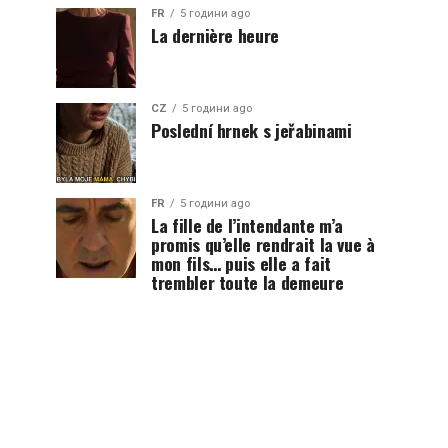
FR
5 години ago
La dernière heure
CZ
5 години ago
Poslední hrnek s jeřabinami
FR
5 години ago
La fille de l’intendante m’a
promis qu’elle rendrait la vue à
mon fils… puis elle a fait
trembler toute la demeure