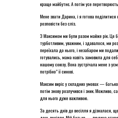
краще майбутнє. А потім усе перетворюєтьс
Мене звати Дарина, і я готова поділитися 
розповісти без сліз.
З Максимом ми були разом майже рік. Це б
турботливим, уважним, і здавалося, ми роз
переїхала до нього, і незабаром ми подали
готувались, мама навіть замовила для себе
нашому союзу. Вона зустрічала мене з усм
потрібно” її синові.
Максим виріс у складних умовах — батько 
потім знову розлучився і зник. Можливо, с
для нього дуже важливою.
За десять днів до весілля я дізналася, що
день весілля. Мій батько — людина старої