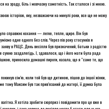
я на зраду, біль і мовчазну самотність. Так сталося і зі мною.
своєю історією, яку, незважаючи на минулі роки, все ще не можу
уло справжнє кохання — легке, тепле, щире. Він був
уміємо одне одного без слів. Через пів року стосунків я
 заяву в РАЦС. День весілля був призначений, батьки з радістю
 сукню заздалегідь. І, здавалося, що і його мати була рада
ішкою, приносила домашні пироги, казала, що я “саме те, що
покинув сім’ю, коли той був ще дитиною, пішов до іншої жінки,
аме тому Максим був так прив’язаний до матері, її думка була
 вагітна. Я хотіла зробити сюрприз і повідомити про це вже в
 закалки, і така новина до весілля могла б стати для нього