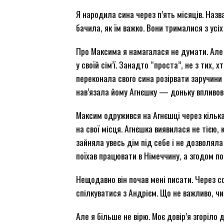
Я народила сина через п’ять місяців. Назв
бачила, як їм важко. Вони трималися з усі
Про Максима я намагалася не думати. Але п
у своїй сім’ї. Занадто “проста”, не з тих,
переконала свого сина розірвати заручини
нав’язала йому Агнєшку — доньку впливової
Максим одружився на Агнєшці через кілька
на свої місця. Агнєшка виявилася не тією,
зайняла увесь дім під себе і не дозволяла 
поїхав працювати в Німеччину, а згодом п
Нещодавно він почав мені писати. Через с
спілкуватися з Андрієм. Що не важливо, чий
Але я більше не вірю. Моє довір’я згоріло 