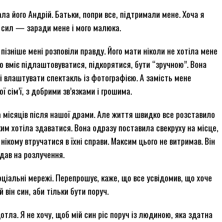
ала його Андрій. Батьки, попри все, підтримали мене. Хоча я
х сил — заради мене і мого малюка.
ізніше мені розповіли правду. Його мати ніколи не хотіла мене
 хто вміє підлаштовуватися, підкорятися, бути “зручною”. Вона
 і влаштувати спектакль із фотографією. А замість мене
 сім’ї, з добрими зв’язками і грошима.
 місяців після нашої драми. Але життя швидко все розставило
 ким хотіла здаватися. Вона одразу поставила свекруху на місце,
нікому втручатися в їхні справи. Максим цього не витримав. Він
одав на розлучення.
оціальні мережі. Перепрошує, каже, що все усвідомив, що хоче
 він син, аби тільки бути поруч.
дотла. Я не хочу, щоб мій син ріс поруч із людиною, яка здатна