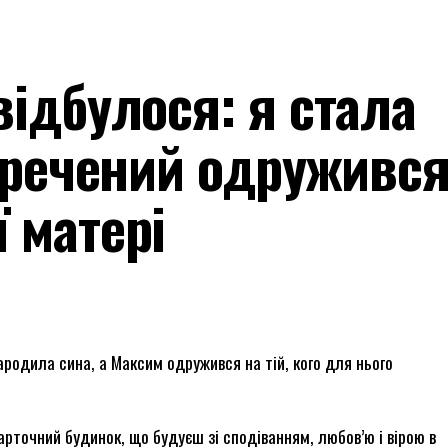
відбулося: я стала
наречений одружився
 матері
ародила сина, а Максим одружився на тій, кого для нього
арточний будинок, що будуєш зі сподіванням, любов’ю і вірою в