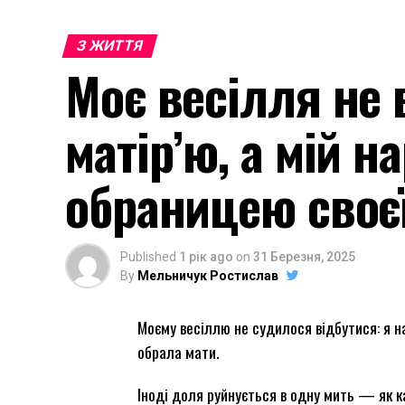
З ЖИТТЯ
Моє весілля не 
матір’ю, а мій 
обраницею своєї
Published
1 рік ago
on
31 Березня, 2025
By
Мельничук Ростислав
Моєму весіллю не судилося відбутися: я н
обрала мати.
Іноді доля руйнується в одну мить — як к