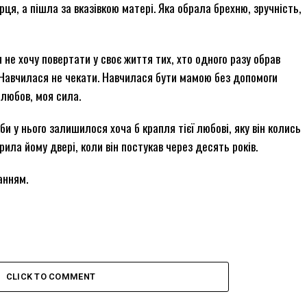
рця, а пішла за вказівкою матері. Яка обрала брехню, зручність,
я не хочу повертати у своє життя тих, хто одного разу обрав
 Навчилася не чекати. Навчилася бути мамою без допомоги
 любов, моя сила.
би у нього залишилося хоча б крапля тієї любові, яку він колись
крила йому двері, коли він постукав через десять років.
анням.
CLICK TO COMMENT