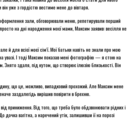
и він уже з гордістю вестиме мене до вівтаря.
и оформлення зали, обговорювали меню, репетирували перший
 просто на дні народження моєї мами, Максим заявив: весілля не
е й для всієї моєї сім’ї. Мої батьки навіть не знали про мою
є на увазі. І тоді Максим показав мені фотографію — я стою на
. Знято здаля, під кутом, що створює ілюзію близькості. Він
дину, що це, можливо, випадковий прохожий. Але Максим мене
 неначе заздалегідь вирішив повірити в брехню.
 від приниження. Від того, що треба було обдзвонювати рідних і
о дочка вагітна, а наречений утік, залишивши її на порозі