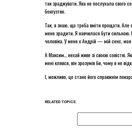
так зраджувати. Яка не послухала свого се
боягузтво.
Так, я знаю, що треба вміти прощати. Але 
мене зрадити. Я навчилася бути сильною.
чоловіка. У мене є Андрій — мій сенс, моя
А Максим… нехай живе зі своєю совістю. Як
мені клявся, він зрозумів би, чому я не від
І, можливо, це стане його справжнім покар
RELATED TOPICS: