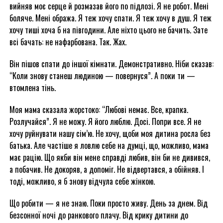
вийняв моє серце й розмазав його по підлозі. Я не робот. Мені
боляче. Мені обража. Я теж хочу спати. Я теж хочу в душ. Я теж
хочу тиші хоча б на півгодини. Але ніхто цього не бачить. Зате
всі бачать: не нафарбована. Так. Жах.
Він пішов спати до іншої кімнати. Демонстративно. Ніби сказав:
“Коли знову станеш людиною — повернуся”. А поки ти —
втомлена тінь.
Моя мама сказала жорстоко: “Любові немає. Все, крапка.
Розлучайся”. Я не можу. Я його люблю. Досі. Попри все. Я не
хочу руйнувати нашу сім’ю. Не хочу, щоби моя дитина росла без
батька. Але частіше я ловлю себе на думці, що, можливо, мама
має рацію. Що якби він мене справді любив, він би не дивився,
а побачив. Не докоряв, а допоміг. Не відвертався, а обійняв. І
тоді, можливо, я б знову відчула себе жінкою.
Що робити — я не знаю. Поки просто живу. День за днем. Від
безсонної ночі до ранкового плачу. Від крику дитини до