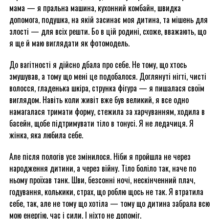
мама — я пральна машина, кухонний комбайн, швидка
допомога, подушка, на якій засинає моя дитина, та мішень для
злості — для всіх решти. Бо в цій родині, схоже, вважають, що
я ще й маю виглядати як фотомодель.
До вагітності я дійсно дбала про себе. Не тому, що хтось
змушував, а тому що мені це подобалося. Доглянуті нігті, чисті
волосся, гладенька шкіра, струнка фігура — я пишалася своїм
виглядом. Навіть коли живіт вже був великий, я все одно
намагалася тримати форму, стежила за харчуванням, ходила в
басейн, щобе підтримувати тіло в тонусі. Я не ледачиця. Я
жінка, яка любила себе.
Але після пологів усе змінилося. Ніби я пройшла не через
народження дитини, а через війну. Тіло боліло так, наче по
ньому проїхав танк. Шви, безсонні ночі, нескінченний плач,
годування, колькики, страх, що роблю щось не так. Я втратила
себе, так, але не тому що хотіла — тому що дитина забрала всю
мою енергію, час і сили. І ніхто не допоміг.