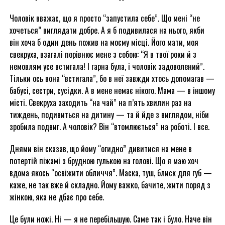
Чоловік вважає, що я просто “запустила себе”. Що мені “не
хочеться” виглядати добре. А я б подивилася на нього, якби
він хоча б один день пожив на моєму місці. Його мати, моя
свекруха, взагалі порівнює мене з собою: “Я в твої роки й з
немовлям усе встигала! І гарна була, і чоловік задоволений”.
Тільки ось вона “встигала”, бо в неї завжди хтось допомагав —
бабусі, сестри, сусідки. А в мене немає нікого. Мама — в іншому
місті. Свекруха заходить “на чай” на п’ять хвилин раз на
тиждень, подивиться на дитину — та й йде з виглядом, ніби
зробила подвиг. А чоловік? Він “втомлюється” на роботі. І все.
Днями він сказав, що йому “огидно” дивитися на мене в
потертій піжамі з брудною гулькою на голові. Що я маю хоч
вдома якось “освіжити обличчя”. Маска, туш, блиск для губ —
каже, не так вже й складно. Йому важко, бачите, жити поряд з
жінкою, яка не дбає про себе.
Це були ножі. Ні — я не перебільшую. Саме так і було. Наче він