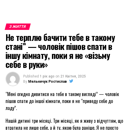
З ЖИТТЯ
Не терплю бачити тебе в такому
стані” — чоловік пішов спати в
іншу кімнату, поки я не «візьму
себе в руки»
Published
1 рік ago
on
21 Квітня, 2025
By
Мельничук Ростислав
“Мені огидно дивитися на тебе в такому вигляді” — чоловік
пішов спати до іншої кімнати, поки я не “приведу себе до
ладу”.
Нашій дитині три місяці. Три місяці, як я живу з відчуттям, що
втратила не лише себе, а й ту, якою була раніше. Я не просто