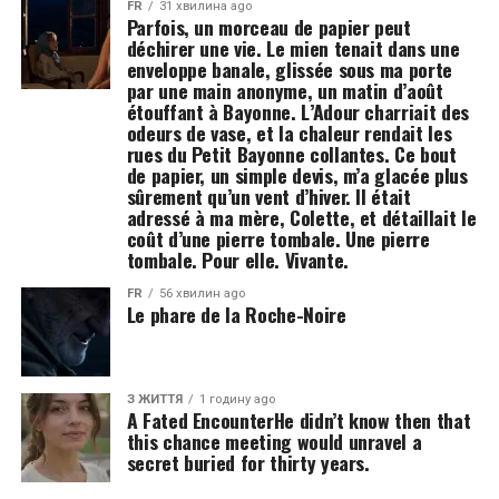
FR
31 хвилина ago
Parfois, un morceau de papier peut
déchirer une vie. Le mien tenait dans une
enveloppe banale, glissée sous ma porte
par une main anonyme, un matin d’août
étouffant à Bayonne. L’Adour charriait des
odeurs de vase, et la chaleur rendait les
rues du Petit Bayonne collantes. Ce bout
de papier, un simple devis, m’a glacée plus
sûrement qu’un vent d’hiver. Il était
adressé à ma mère, Colette, et détaillait le
coût d’une pierre tombale. Une pierre
tombale. Pour elle. Vivante.
FR
56 хвилин ago
Le phare de la Roche-Noire
З ЖИТТЯ
1 годину ago
A Fated EncounterHe didn’t know then that
this chance meeting would unravel a
secret buried for thirty years.