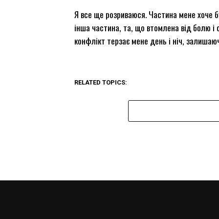
Я все ще розриваюся. Частина мене хоче б
інша частина, та, що втомлена від болю і о
конфлікт терзає мене день і ніч, залишаюч
RELATED TOPICS: