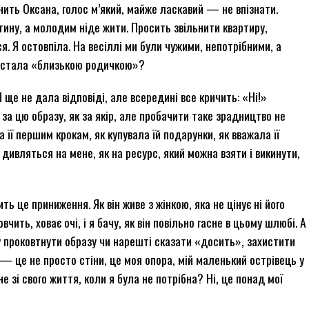
онить Оксана, голос м’який, майже ласкавий — не впізнати.
итину, а молодим ніде жити. Просить звільнити квартиру,
я. Я остовпіла. На весіллі ми були чужими, непотрібними, а
м стала «близькою родичкою»?
. Я ще не дала відповіді, але всередині все кричить: «Ні!»
за цю образу, як за якір, але пробачити таке зрадництво не
 її першим крокам, як купувала їй подарунки, як вважала її
и дивляться на мене, як на ресурс, який можна взяти і викинути,
ить це приниження. Як він живе з жінкою, яка не цінує ні його
вчить, ховає очі, і я бачу, як він повільно гасне в цьому шлюбі. А
у проковтнути образу чи нарешті сказати «досить», захистити
 — це не просто стіни, це моя опора, мій маленький острівець у
не зі свого життя, коли я була не потрібна? Ні, це понад мої