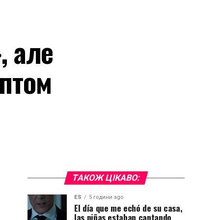
, але
аптом
ТАКОЖ ЦІКАВО:
ES
5 години ago
El día que me echó de su casa,
las niñas estaban cantando