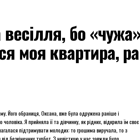
 весілля, бо «чужа»
ся моя квартира, р
му. Його обраниця, Оксана, вже була одружена раніше і
чоловіка. Я прийняла її та дівчинку, як рідних, відкрила їм своє
намагалася підтримувати молодих: то грошима виручала, то з
від безкінечних турбот. З невісткою у нас завжди було