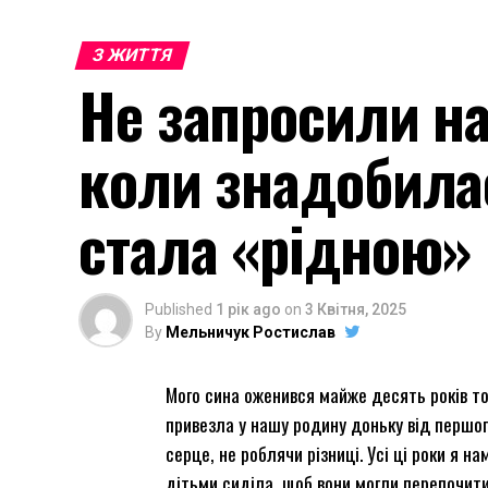
З ЖИТТЯ
Не запросили на
коли знадобила
стала «рідною»
Published
1 рік ago
on
3 Квітня, 2025
By
Мельничук Ростислав
Мого сина оженився майже десять років то
привезла у нашу родину доньку від першого 
серце, не роблячи різниці. Усі ці роки я 
дітьми сиділа, щоб вони могли перепочити 