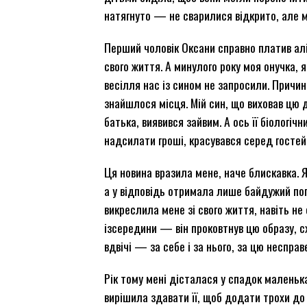
натягнуто — не сварилися відкрито, але мі
Перший чоловік Оксани справно платив алі
свого життя. А минулого року моя онучка, 
весілля нас із сином не запросили. Причин
знайшлося місця. Мій син, що виховав цю д
батька, виявився зайвим. А ось її біологіч
надсилати гроші, красувався серед гостей,
Ця новина вразила мене, наче блискавка. Я
а у відповідь отримала лише байдужий погл
викреслила мене зі свого життя, навіть не 
ізсередини — він проковтнув цю образу, сх
вдвічі — за себе і за нього, за цю неспра
Рік тому мені дісталася у спадок маленьк
вирішила здавати її, щоб додати трохи до 