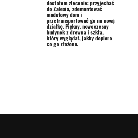
dostałem zlecenie: przyjechać
do Zalesia, zdemontować
modułowy dom i
przetransportować go na nową
działkę. Piękny, nowoczesny
budynek z drewna i szkła,
który wyglądał, jakby dopiero
co go złożono.