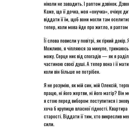
ніколи не завадить. І раптом дзвінок. Дзв
Каже, що її дочка, моя «онучка», очікує д
віддати її їм, щоб вони могли там оселитис
тепер, коли мова йде про житло, я рапто
Її слова повисли у повітрі, як гіркий докір
Можливо, я чіпляюся за минуле, тримаюсь 
можу. Серце ниє від спогадів — як я раділа
частиною своєї душі. А тепер вона і її мат
коли він більше не потрібен.
Я не розумію, як мій син, мій Олексій, терп
працю, ні його жертви, ні його матір? Він мо
я стою перед вибором: поступитися і знов
хоча б крупицю власної гідності. Квартира
старості. Віддати її тим, хто викреслив ме
сили.