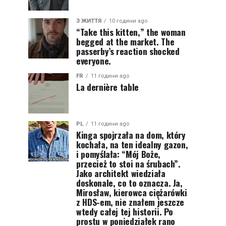
З ЖИТТЯ
10 години ago
“Take this kitten,” the woman
begged at the market. The
passerby’s reaction shocked
everyone.
FR
11 години ago
La dernière table
PL
11 години ago
Kinga spojrzała na dom, który
kochała, na ten idealny gazon,
i pomyślała: “Mój Boże,
przecież to stoi na śrubach”.
Jako architekt wiedziała
doskonale, co to oznacza. Ja,
Mirosław, kierowca ciężarówki
z HDS-em, nie znałem jeszcze
wtedy całej tej historii. Po
prostu w poniedziałek rano