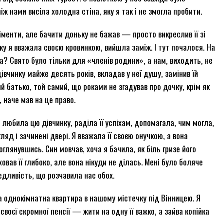
ж нами висіла холодна стіна, яку я так і не змогла пробити.
менти, але бачити доньку не бажав — просто викреслив її зі
яку я вважала своєю кровинкою, вийшла заміж. І тут почалося. На
а? Свято було тільки для «членів родини», а нам, виходить, не
івчинку майже десять років, вкладав у неї душу, замінив їй
ний батько, той самий, що роками не згадував про дочку, крім як
 наче мав на це право.
 любила цю дівчинку, раділа її успіхам, допомагала, чим могла,
яд і зачинені двері. Я вважала її своєю онучкою, а вона
оглянувшись. Син мовчав, хоча я бачила, як біль гризе його
овав її глибоко, але вона нікуди не ділась. Мені було боляче
ведливість, що розчавила нас обох.
а однокімнатна квартира в нашому містечку під Вінницею. Я
своєї скромної пенсії — жити на одну її важко, а зайва копійка