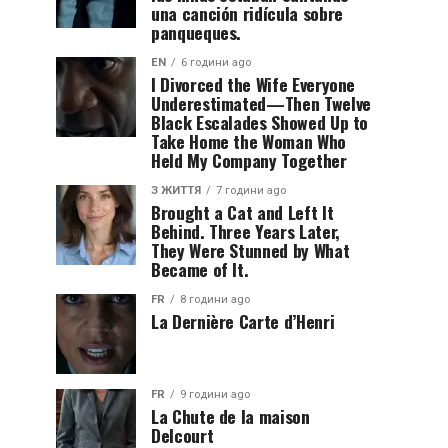
una canción ridícula sobre
panqueques.
EN
6 години ago
I Divorced the Wife Everyone
Underestimated—Then Twelve
Black Escalades Showed Up to
Take Home the Woman Who
Held My Company Together
З ЖИТТЯ
7 години ago
Brought a Cat and Left It
Behind. Three Years Later,
They Were Stunned by What
Became of It.
FR
8 години ago
La Dernière Carte d’Henri
FR
9 години ago
La Chute de la maison
Delcourt