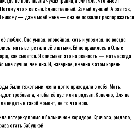
когда не признавала чужих границ и считала, что имеет
Потому что я её сын. Единственный. Самый лучший. А раз так,
ё. И никому — даже моей жене — она не позволит распоряжаться
 её люблю. Она умная, спокойная, хоть и упрямая, но всегда
ись, мать встретила её в штыки. Ей не нравилось в Ольге
 борщ, как смеётся. Я списывал это на ревность — мать всегда
о мне лучше, чем она. И, наверное, именно в этом корень
оды были тяжёлыми, жена долго приходила в себя. Мать,
андал: требовала, чтобы её пустили в родзал. Конечно, Оля не
а видеть в такой момент, не то что мою.
тила истерику прямо в больничном коридоре. Кричала, рыдала,
рава стать бабушкой.