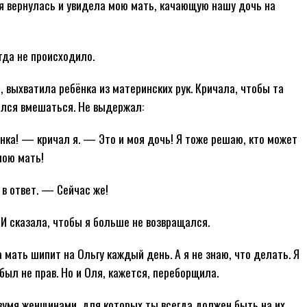
ля вернулась и увидела мою мать, качающую нашу дочь на
гда не происходило.
, выхватила ребёнка из материнских рук. Кричала, чтобы та
ался вмешаться. Не выдержал:
нка! — кричал я. — Это и моя дочь! Я тоже решаю, кто может
мою мать!
в ответ. — Сейчас же!
 И сказала, чтобы я больше не возвращался.
а мать шипит на Ольгу каждый день. А я не знаю, что делать. Я
 был не прав. Но и Оля, кажется, переборщила.
вумя женщинами, для которых ты всегда должен быть на их