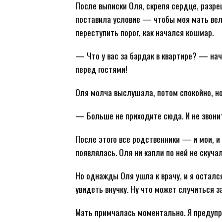
После выписки Оля, скрепя сердце, разре
поставила условие — чтобы моя мать вела
переступить порог, как начался кошмар.
— Что у вас за бардак в квартире? — нач
перед гостями!
Оля молча выслушала, потом спокойно, но
— Больше не приходите сюда. И не звони
После этого все родственники — и мои, и
появлялась. Оля ни капли по ней не скуча
Но однажды Оля ушла к врачу, и я осталс
увидеть внучку. Ну что может случиться за
Мать примчалась моментально. Я предупред