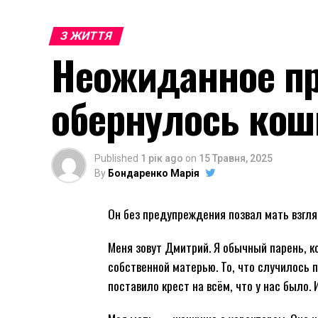
З ЖИТТЯ
Неожиданное п
обернулось ко
Published
1 рік ago
on
15 Травня, 2025
By
Бондаренко Марія
Он без предупреждения позвал мать взгля
Меня зовут Дмитрий. Я обычный парень, к
собственной матерью. То, что случилось 
поставило крест на всём, что у нас было. 