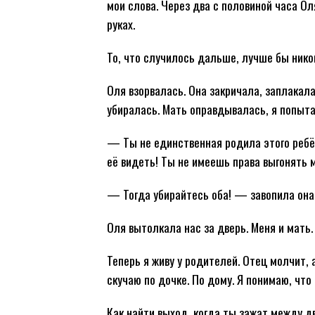
мои слова. Через два с половиной часа О
руках.
То, что случилось дальше, лучше бы нико
Оля взорвалась. Она закричала, заплакала
убиралась. Мать оправдывалась, я попыт
— Ты не единственная родила этого ребё
её видеть! Ты не имеешь права выгонять 
— Тогда убирайтесь оба! — завопила она 
Оля вытолкала нас за дверь. Меня и мать.
Теперь я живу у родителей. Отец молчит, 
скучаю по дочке. По дому. Я понимаю, что
Как найти выход, когда ты зажат между д