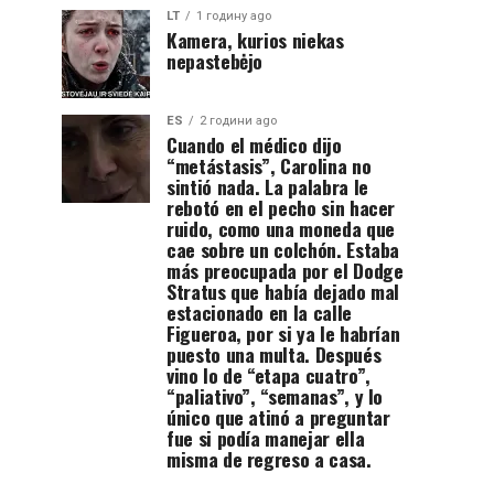
LT
1 годину ago
Kamera, kurios niekas
nepastebėjo
ES
2 години ago
Cuando el médico dijo
“metástasis”, Carolina no
sintió nada. La palabra le
rebotó en el pecho sin hacer
ruido, como una moneda que
cae sobre un colchón. Estaba
más preocupada por el Dodge
Stratus que había dejado mal
estacionado en la calle
Figueroa, por si ya le habrían
puesto una multa. Después
vino lo de “etapa cuatro”,
“paliativo”, “semanas”, y lo
único que atinó a preguntar
fue si podía manejar ella
misma de regreso a casa.