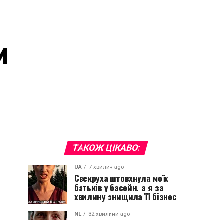
и
ТАКОЖ ЦІКАВО:
UA
7 хвилин ago
Свекруха штовхнула моїх
батьків у басейн, а я за
хвилину знищила її бізнес
NL
32 хвилини ago