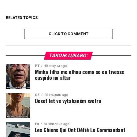
RELATED TOPICS:
CLICK TO COMMENT
ТАКОЖ ЦІКАВО:
PT
40 секунд ago
Minha filha me olhou como se eu tivesse
cuspido no altar
CZ
26 хвилин ago
Deset let ve vytahaném svetru
FR
31 хвилина ago
Les Chiens Qui Ont Défié Le Commandant