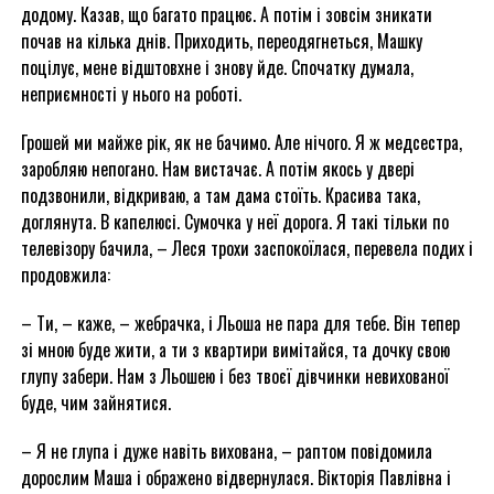
додому. Казав, що багато працює. А потім і зовсім зникати
почав на кілька днів. Приходить, переодягнеться, Машку
поцілує, мене відштовхне і знову йде. Спочатку думала,
неприємності у нього на роботі.
Грошей ми майже рік, як не бачимо. Але нічого. Я ж медсестра,
заробляю непогано. Нам вистачає. А потім якось у двері
подзвонили, відкриваю, а там дама стоїть. Красива така,
доглянута. В капелюсі. Сумочка у неї дорога. Я такі тільки по
телевізору бачила, – Леся трохи заспокоїлася, перевела подих і
продовжила:
– Ти, – каже, – жебрачка, і Льоша не пара для тебе. Він тепер
зі мною буде жити, а ти з квартири вимітайся, та дочку свою
глупу забери. Нам з Льошею і без твоєї дівчинки невихованої
буде, чим зайнятися.
– Я не глупа і дуже навіть вихована, – раптом повідомила
дорослим Маша і ображено відвернулася. Вікторія Павлівна і