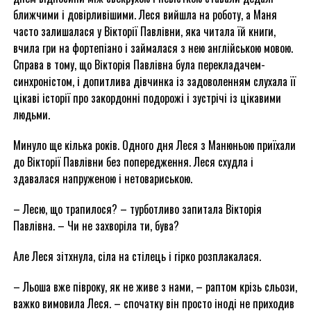
ближчими і довірливішими. Леся вийшла на роботу, а Маня
часто залишалася у Вікторії Павлівни, яка читала їй книги,
вчила гри на фортепіано і займалася з нею англійською мовою.
Справа в тому, що Вікторія Павлівна була перекладачем-
синхроністом, і допитлива дівчинка із задоволенням слухала її
цікаві історії про закордонні подорожі і зустрічі із цікавими
людьми.
Минуло ще кілька років. Одного дня Леся з Манюньою приїхали
до Вікторії Павлівни без попередження. Леся схудла і
здавалася напруженою і нетовариською.
– Лесю, що трапилося? – турботливо запитала Вікторія
Павлівна. – Чи не захворіла ти, бува?
Але Леся зітхнула, сіла на стілець і гірко розплакалася.
– Льоша вже півроку, як не живе з нами, – раптом крізь сльози,
важко вимовила Леся. – спочатку він просто іноді не приходив