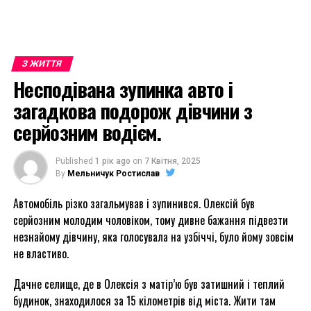
З ЖИТТЯ
Несподівана зупинка авто і
загадкова подорож дівчини з
серйозним водієм.
Published
1 рік ago
on
7 Квітня, 2025
By
Мельничук Ростислав
Автомобіль різко загальмував і зупинився. Олексій був
серйозним молодим чоловіком, тому дивне бажання підвезти
незнайому дівчину, яка голосувала на узбіччі, було йому зовсім
не властиво.
Дачне селище, де в Олексія з матір’ю був затишний і теплий
будинок, знаходилося за 15 кілометрів від міста. Жити там