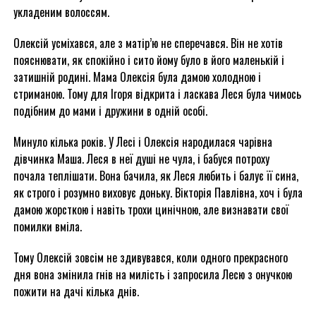
укладеним волоссям.
Олексій усміхався, але з матір’ю не сперечався. Він не хотів
пояснювати, як спокійно і сито йому було в його маленькій і
затишній родині. Мама Олексія була дамою холодною і
стриманою. Тому для Ігоря відкрита і ласкава Леся була чимось
подібним до мами і дружини в одній особі.
Минуло кілька років. У Лесі і Олексія народилася чарівна
дівчинка Маша. Леся в неї душі не чула, і бабуся потроху
почала теплішати. Вона бачила, як Леся любить і балує її сина,
як строго і розумно виховує доньку. Вікторія Павлівна, хоч і була
дамою жорсткою і навіть трохи цинічною, але визнавати свої
помилки вміла.
Тому Олексій зовсім не здивувався, коли одного прекрасного
дня вона змінила гнів на милість і запросила Лесю з онучкою
пожити на дачі кілька днів.