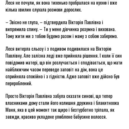
Леся не почули, як вона тихенько пробралася на кухню і вже
кілька хвилин слухала розмови дорослих.
– Звісно не глупа, – підтвердила Вікторія Павлівна і
випрямила спину. – Ти у мене дівчинка розумна і вихована.
Тому жити ми з тобою будемо разом і маму з собою заберемо.
Леся витерла сльозу і з подивом подивилася на Вікторію
Павлівну. Але залізна леді вже прийняла рішення. І коли її син
повідомив матері, що він розлучається і сподівається, що мати
найближчим часом переведе заповіт на дім, вона це
сприйняла спокійно і з гідністю. Адже заповіт вже дійсно був
перероблений.
Просто Вікторія Павлівна забула сказати синові, що тепер
власниками дому стали його колишня дружина і блакитноока
Маня, яка в цей момент так щиро і безтурботно тріпала, як
завжди, красиво укладене улюблене бабусине волосся.