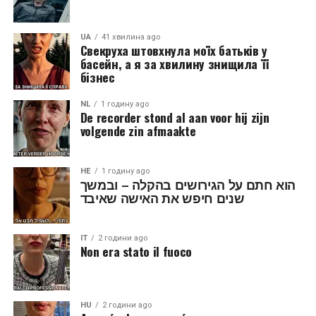
UA
41 хвилина ago
Свекруха штовхнула моїх батьків у
басейн, а я за хвилину знищила її
бізнес
NL
1 годину ago
De recorder stond al aan voor hij zijn
volgende zin afmaakte
HE
1 годину ago
הוא חתם על הגירושים בהקלה – ובמשך
שנים חיפש את האישה שאיבד
IT
2 години ago
Non era stato il fuoco
HU
2 години ago