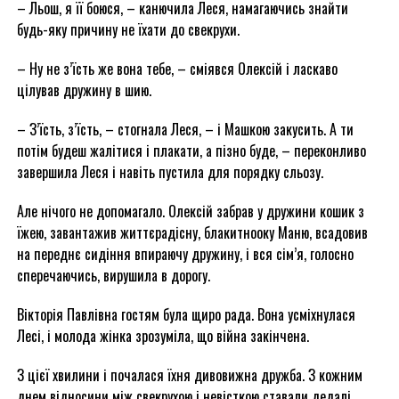
– Льош, я її боюся, – канючила Леся, намагаючись знайти
будь-яку причину не їхати до свекрухи.
– Ну не з’їсть же вона тебе, – сміявся Олексій і ласкаво
цілував дружину в шию.
– З’їсть, з’їсть, – стогнала Леся, – і Машкою закусить. А ти
потім будеш жалітися і плакати, а пізно буде, – переконливо
завершила Леся і навіть пустила для порядку сльозу.
Але нічого не допомагало. Олексій забрав у дружини кошик з
їжею, завантажив життєрадісну, блакитнооку Маню, всадовив
на переднє сидіння впираючу дружину, і вся сім’я, голосно
сперечаючись, вирушила в дорогу.
Вікторія Павлівна гостям була щиро рада. Вона усміхнулася
Лесі, і молода жінка зрозуміла, що війна закінчена.
З цієї хвилини і почалася їхня дивовижна дружба. З кожним
днем відносини між свекрухою і невісткою ставали дедалі