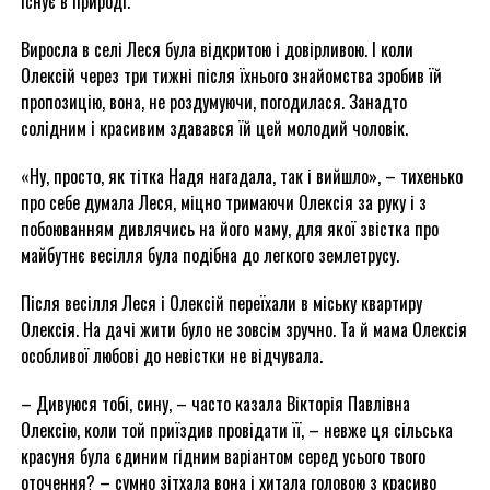
існує в природі.
Виросла в селі Леся була відкритою і довірливою. І коли
Олексій через три тижні після їхнього знайомства зробив їй
пропозицію, вона, не роздумуючи, погодилася. Занадто
солідним і красивим здавався їй цей молодий чоловік.
«Ну, просто, як тітка Надя нагадала, так і вийшло», – тихенько
про себе думала Леся, міцно тримаючи Олексія за руку і з
побоюванням дивлячись на його маму, для якої звістка про
майбутнє весілля була подібна до легкого землетрусу.
Після весілля Леся і Олексій переїхали в міську квартиру
Олексія. На дачі жити було не зовсім зручно. Та й мама Олексія
особливої любові до невістки не відчувала.
– Дивуюся тобі, сину, – часто казала Вікторія Павлівна
Олексію, коли той приїздив провідати її, – невже ця сільська
красуня була єдиним гідним варіантом серед усього твого
оточення? – сумно зітхала вона і хитала головою з красиво