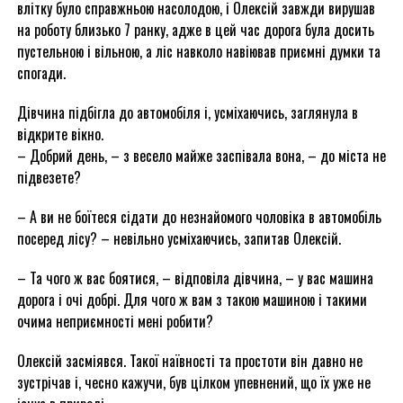
влітку було справжньою насолодою, і Олексій завжди вирушав
на роботу близько 7 ранку, адже в цей час дорога була досить
пустельною і вільною, а ліс навколо навіював приємні думки та
спогади.
Дівчина підбігла до автомобіля і, усміхаючись, заглянула в
відкрите вікно.
– Добрий день, – з весело майже заспівала вона, – до міста не
підвезете?
– А ви не боїтеся сідати до незнайомого чоловіка в автомобіль
посеред лісу? – невільно усміхаючись, запитав Олексій.
– Та чого ж вас боятися, – відповіла дівчина, – у вас машина
дорога і очі добрі. Для чого ж вам з такою машиною і такими
очима неприємності мені робити?
Олексій засміявся. Такої наївності та простоти він давно не
зустрічав і, чесно кажучи, був цілком упевнений, що їх уже не