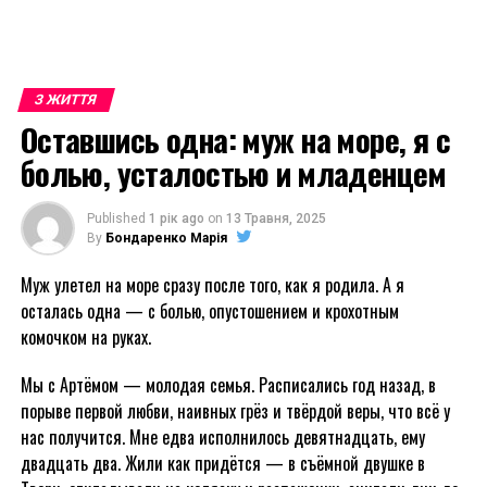
З ЖИТТЯ
Оставшись одна: муж на море, я с
болью, усталостью и младенцем
Published
1 рік ago
on
13 Травня, 2025
By
Бондаренко Марія
Муж улетел на море сразу после того, как я родила. А я
осталась одна — с болью, опустошением и крохотным
комочком на руках.
Мы с Артёмом — молодая семья. Расписались год назад, в
порыве первой любви, наивных грёз и твёрдой веры, что всё у
нас получится. Мне едва исполнилось девятнадцать, ему
двадцать два. Жили как придётся — в съёмной двушке в