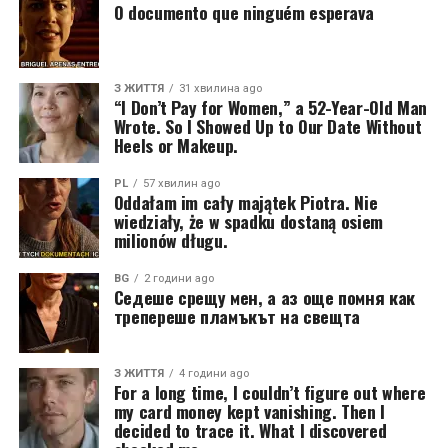
O documento que ninguém esperava
З ЖИТТЯ
31 хвилина ago
“I Don’t Pay for Women,” a 52-Year-Old Man
Wrote. So I Showed Up to Our Date Without
Heels or Makeup.
PL
57 хвилин ago
Oddałam im cały majątek Piotra. Nie
wiedziały, że w spadku dostaną osiem
milionów długu.
BG
2 години ago
Седеше срещу мен, а аз още помня как
трепереше пламъкът на свещта
З ЖИТТЯ
4 години ago
For a long time, I couldn’t figure out where
my card money kept vanishing. Then I
decided to trace it. What I discovered