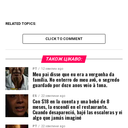
RELATED TOPICS:
CLICK TO COMMENT
ТАКОЖ ЦІКАВО:
PT
12 хвилин ago
Meu pai disse que eu era a vergonha da
família. No enterro do meu avô, o segredo
guardado por doze anos veio à tona.
ES
22 хвилини ago
Con $18 en la cuenta y una bebé de 8
meses, la escondí en el restaurante.
Cuando desapareció, bajé las escaleras y vi
algo que jamás imaginé
PT
22 хвилини ago