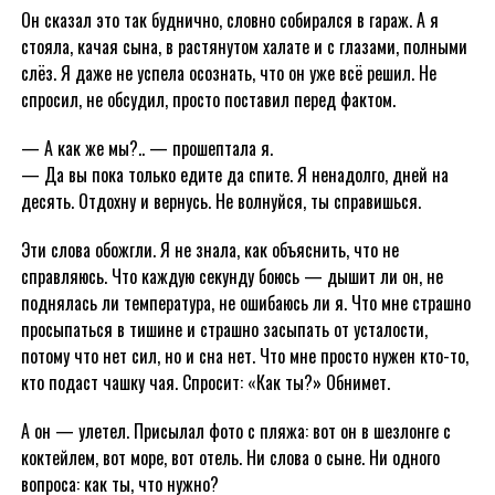
Он сказал это так буднично, словно собирался в гараж. А я
стояла, качая сына, в растянутом халате и с глазами, полными
слёз. Я даже не успела осознать, что он уже всё решил. Не
спросил, не обсудил, просто поставил перед фактом.
— А как же мы?.. — прошептала я.
— Да вы пока только едите да спите. Я ненадолго, дней на
десять. Отдохну и вернусь. Не волнуйся, ты справишься.
Эти слова обожгли. Я не знала, как объяснить, что не
справляюсь. Что каждую секунду боюсь — дышит ли он, не
поднялась ли температура, не ошибаюсь ли я. Что мне страшно
просыпаться в тишине и страшно засыпать от усталости,
потому что нет сил, но и сна нет. Что мне просто нужен кто-то,
кто подаст чашку чая. Спросит: «Как ты?» Обнимет.
А он — улетел. Присылал фото с пляжа: вот он в шезлонге с
коктейлем, вот море, вот отель. Ни слова о сыне. Ни одного
вопроса: как ты, что нужно?