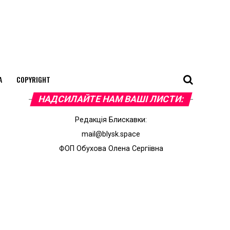
А
COPYRIGHT
НАДСИЛАЙТЕ НАМ ВАШI ЛИСТИ:
Редакцiя Блискавки:
mail@blysk.space
ФОП Обухова Олена Сергiiвна