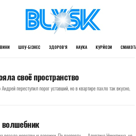
ВИНИ
ШОУ-БІЗНЕС
ЗДОРОВ’Я
НАУКА
КУРЙОЗИ
СМАКОТ
тояла своё пространство
 Андрей переступил порог уставший, но в квартире пахло так вкусно,
й волшебник
ша вязала шерстяные варежки. По паспорту — Алевтина Никитична, но