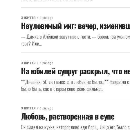
З ЖИТТЯ
1 рік ago
Неуловимый миг: вечер, изменив
— Димка с Алёнкой зовут нас в гости, — бросил за ужином
торт? Или...
З ЖИТТЯ
1 рік ago
На юбилей супруг раскрыл, что 
**Дневник. 50 лет вместе, а любви не было…** Накрыла ст
было быть, как в старом советском фильме...
З ЖИТТЯ
1 рік ago
Любовь, растворенная в супе
Он сидел на кухне, неторопливо едя борщ. Лицо его было с