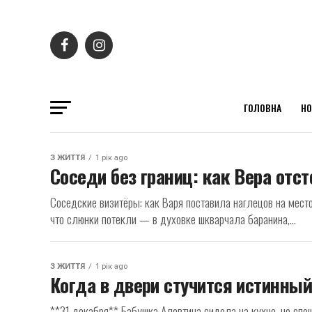
ГОЛОВНА
НО
З ЖИТТЯ
1 рік ago
Соседи без границ: как Вера отс
Соседские визитёры: как Варя поставила наглецов на место
что слюнки потекли — в духовке шкварчала баранина,...
З ЖИТТЯ
1 рік ago
Когда в двери стучится истинны
**31 декабря** Бабушка Алевтина сидела на кухне, не спе