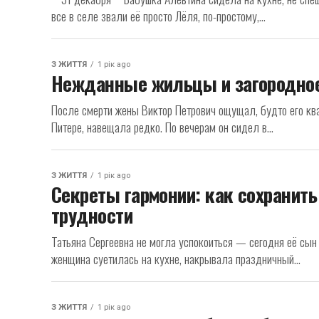
все в селе звали её просто Лёля, по-простому,...
З ЖИТТЯ
1 рік ago
Нежданные жильцы и загородно
После смерти жены Виктор Петрович ощущал, будто его кв
Питере, навещала редко. По вечерам он сидел в...
З ЖИТТЯ
1 рік ago
Секреты гармонии: как сохранит
трудности
Татьяна Сергеевна не могла успокоиться — сегодня её сын
женщина суетилась на кухне, накрывала праздничный...
З ЖИТТЯ
1 рік ago