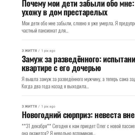
Почему мои дети забыли обо мне:
ухожу в дом престарелых
Мои дети обо мне забыли, словно я уже умерла. Я предупре
частный пансионат для...
З ЖИТТЯ
1 рік ago
Замуж за разведённого: испытан
квартире с его дочерью
Я вышла замуж за разведённого мужчину, а теперь сама зад
Когда два года назад я выходила...
З ЖИТТЯ
1 рік ago
Новогодний сюрприз: невеста вн
**31 декабря** Сегодня к нам приедет Олег с новой пассие
она окажется? Я невольно вспоминаю...