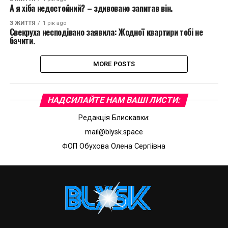
А я хіба недостойний? – здивовано запитав він.
З ЖИТТЯ
1 рік ago
Свекруха несподівано заявила: Жодної квартири тобі не
бачити.
MORE POSTS
НАДСИЛАЙТЕ НАМ ВАШI ЛИСТИ:
Редакцiя Блискавки:
mail@blysk.space
ФОП Обухова Олена Сергiiвна