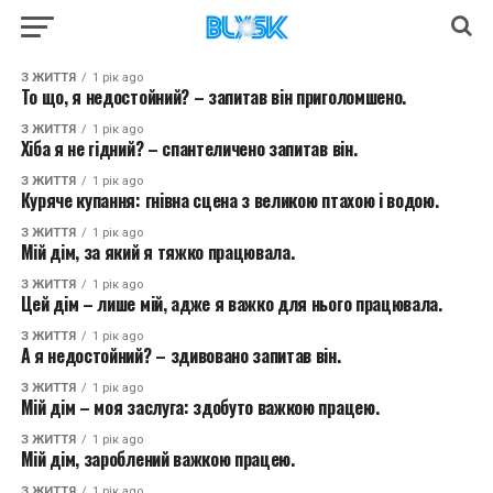
З ЖИТТЯ
1 рік ago
То що, я недостойний? – запитав він приголомшено.
З ЖИТТЯ
1 рік ago
Хіба я не гідний? – спантеличено запитав він.
З ЖИТТЯ
1 рік ago
Куряче купання: гнівна сцена з великою птахою і водою.
З ЖИТТЯ
1 рік ago
Мій дім, за який я тяжко працювала.
З ЖИТТЯ
1 рік ago
Цей дім – лише мій, адже я важко для нього працювала.
З ЖИТТЯ
1 рік ago
А я недостойний? – здивовано запитав він.
З ЖИТТЯ
1 рік ago
Мій дім – моя заслуга: здобуто важкою працею.
З ЖИТТЯ
1 рік ago
Мій дім, зароблений важкою працею.
З ЖИТТЯ
1 рік ago