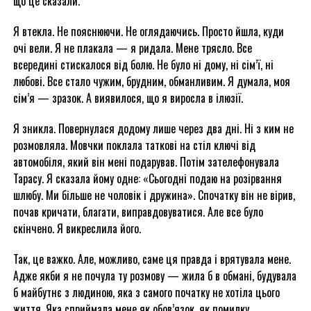
що це сказали.
Я втекла. Не пояснюючи. Не оглядаючись. Просто йшла, куди
очі вели. Я не плакала — я ридала. Мене трясло. Все
всередині стискалося від болю. Не було ні дому, ні сім’ї, ні
любові. Все стало чужим, брудним, обманливим. Я думала, моя
сім’я — зразок. А виявилося, що я виросла в ілюзії.
Я зникла. Повернулася додому лише через два дні. Ні з ким не
розмовляла. Мовчки поклала таткові на стіл ключі від
автомобіля, який він мені подарував. Потім зателефонувала
Тарасу. Я сказала йому одне: «Сьогодні подаю на розірвання
шлюбу. Ми більше не чоловік і дружина». Спочатку він не вірив,
почав кричати, благати, виправдовуватися. Але все було
скінчено. Я викреслила його.
Так, це важко. Але, можливо, саме ця правда і врятувала мене.
Адже якби я не почула ту розмову — жила б в обмані, будувала
б майбутнє з людиною, яка з самого початку не хотіла цього
життя. Яка сприймала мене як обов’язок, як помилку.