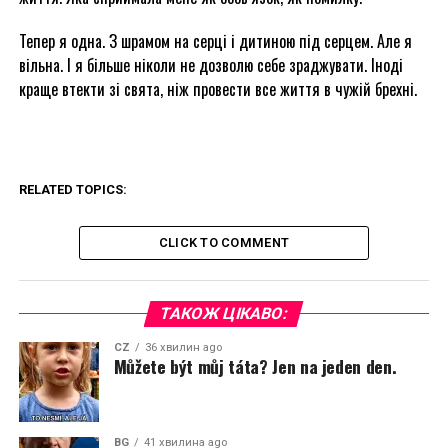
Тепер я одна. З шрамом на серці і дитиною під серцем. Але я
вільна. І я більше ніколи не дозволю себе зраджувати. Іноді
краще втекти зі свята, ніж провести все життя в чужій брехні.
RELATED TOPICS:
CLICK TO COMMENT
ТАКОЖ ЦІКАВО:
CZ
36 хвилин ago
Můžete být můj táta? Jen na jeden den.
BG
41 хвилина ago