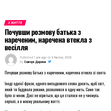
З ЖИТТЯ
Почувши розмову батька з
нареченим, наречена втекла з
весілля
Published
1 рік ago
on
5 Квітня, 2025
By
Савчук Дарина
Почувши розмову батька з нареченим, наречена втекла зі свята
Іноді однієї фрази, одного випадкового слова досить, щоб світ,
який ти будувала роками, розвалився в одну мить. Саме так
було зі мною. Досі не віриться, що це сталося не у чиємусь
серіалі, а в моєму реальному житті.