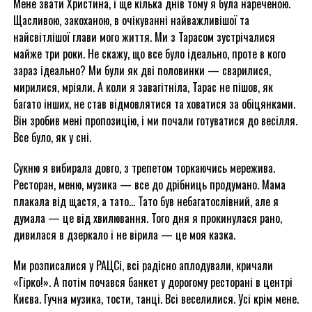
Мене звати Христина, і ще кілька днів тому я була нареченою.
Щасливою, закоханою, в очікуванні найважливішої та
найсвітлішої глави мого життя. Ми з Тарасом зустрічалися
майже три роки. Не скажу, що все було ідеально, проте в кого
зараз ідеально? Ми були як дві половинки — сварилися,
мирилися, мріяли. А коли я завагітніла, Тарас не пішов, як
багато інших, не став відмовлятися та ховатися за обіцянками.
Він зробив мені пропозицію, і ми почали готуватися до весілля.
Все було, як у сні.
Сукню я вибирала довго, з трепетом торкаючись мережива.
Ресторан, меню, музика — все до дрібниць продумано. Мама
плакала від щастя, а тато… Тато був небагатослівний, але я
думала — це від хвилювання. Того дня я прокинулася рано,
дивилася в дзеркало і не вірила — це моя казка.
Ми розписалися у РАЦСі, всі радісно аплодували, кричали
«Гірко!». А потім почався банкет у дорогому ресторані в центрі
Києва. Гучна музика, тости, танці. Всі веселилися. Усі крім мене.