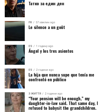
Татко за един ден
FR
57 хвилин ago
Le silence a un goût
ES
1 годину ago
Ángel y los tres asientos
ES
2 години ago
La hija que nunca supe que tenía me
confrontó en público
З ЖИТТЯ
2 години ago
“Your pension will be enough,” my
daughter-in-law said. That same day, I
refused to babysit the grandchildren.