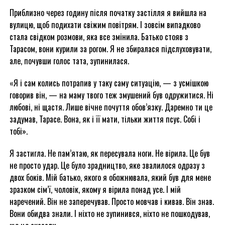
Приблизно через годину після початку застілля я вийшла на
вулицю, щоб подихати свіжим повітрям. І зовсім випадково
стала свідком розмови, яка все змінила. Батько стояв з
Тарасом, вони курили за рогом. Я не збиралася підслуховувати,
але, почувши голос тата, зупинилася.
«Я і сам колись потрапив у таку саму ситуацію, — з усмішкою
говорив він, — на маму твого теж змушений був одружитися. Ні
любові, ні щастя. Лише вічне почуття обов’язку. Даремно ти це
задумав, Тарасе. Вона, як і її мати, тільки життя псує. Собі і
тобі».
Я застигла. Не пам’ятаю, як пересувала ноги. Не вірила. Це був
не просто удар. Це було зрадництво, яке звалилося одразу з
двох боків. Мій батько, якого я обожнювала, який був для мене
зразком сім’ї, чоловік, якому я вірила понад усе. І мій
наречений. Він не заперечував. Просто мовчав і кивав. Він знав.
Вони обидва знали. І ніхто не зупинився, ніхто не пошкодував,