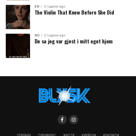
EN
2 години ago
The Violin That Knew Before She Did
NO
2 години ago
De sa jeg var gjest i mitt eget hjem
ГОЛОВНА
COPYRIGHT
ЖИТТЯ
КУРЙОЗИ
КОНТАКТИ