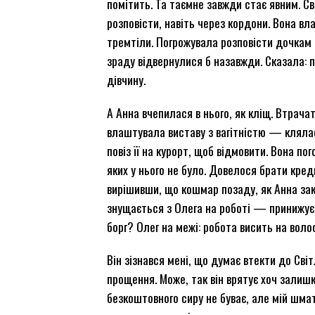
помітить. Та таємне завжди стає явним. С
розповісти, навіть через кордони. Вона вл
тремтіли. Погрожувала розповісти дочкам 
зраду відвернулися б назавжди. Сказала: 
дівчину.
А Анна вчепилася в нього, як кліщ. Втрача
влаштувала виставу з вагітністю — клялася
повіз її на курорт, щоб відмовити. Вона п
яких у нього не було. Довелося брати креди
вирішивши, що кошмар позаду, як Анна зак
знущається з Олега на роботі — принижує, 
борг? Олег на межі: робота висить на волос
Він зізнався мені, що думає втекти до Світ
прощення. Може, так він врятує хоч залишк
безкоштовного сиру не буває, але мій шмат