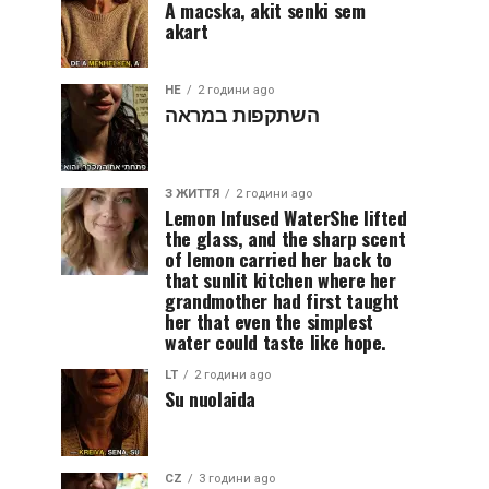
A macska, akit senki sem
akart
HE
2 години ago
השתקפות במראה
З ЖИТТЯ
2 години ago
Lemon Infused WaterShe lifted
the glass, and the sharp scent
of lemon carried her back to
that sunlit kitchen where her
grandmother had first taught
her that even the simplest
water could taste like hope.
LT
2 години ago
Su nuolaida
CZ
3 години ago