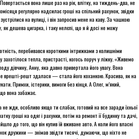
Повертається вона лише раз на рік, влітку, на тиждень-два, не
місяця регулярно надсилає гроші на спільний рахунок, звідки
зустрілися на вулиці, і він запросив мене на каву. За чашкою
у, як дешева цигарка, і таку нелєпі, що я й досі не можу
амотність, перебивався короткими інтрижками з колишніми
у захотілося тепла, пристрасті, когось поруч у ліжку. «Живемо
лоду дівчину, Анну, яка давно привертала його увагу. Вона
ле врешті-решт здалася — стала його коханкою. Красива, як на
ати. Примхи, істерики, вимоги без кінця. А Олег, м’який,
, що вона забажає.
а не жди, особливо якщо ти слабак, готовий на все заради їхньої
атку гроші на одяг і рахунки, потім на ремонт її будинку та дачі,
ійшло до того, що він купив їй вживане авто. А коли його власні
унок дружини — знімав звідти тисячі, думаючи, що ніхто не