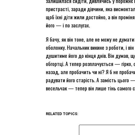
залишилася сидіти, дивлячись у порожнє 
пристрасті, заради дівчини, яка висмоктала
щоб їхні діти жили достойно, а він проміня
його — і по заслугах.
Я бачу, як він тоне, але не можу не думати
оболонку. Начальник викине з роботи, і він
душитиме його до кінця днів. Він думав, 
обгортці. А тепер розплачується — гірко, 
назад, але пробачить чи ні? Я б не пробачила
радувати його старість. А замість цього —
весельчак — тепер він лише тінь самого се
RELATED TOPICS: