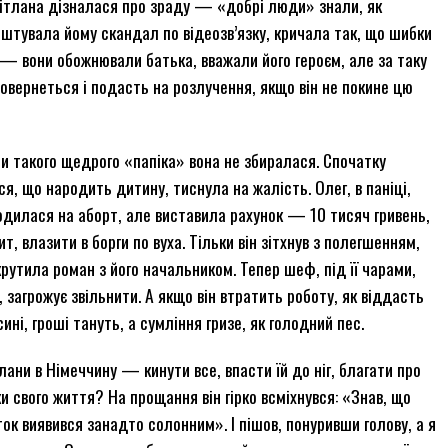
вітлана дізналася про зраду — «добрі люди» знали, як
аштувала йому скандал по відеозв’язку, кричала так, що шибки
— вони обожнювали батька, вважали його героєм, але за таку
повернеться і подасть на розлучення, якщо він не покине цю
ти такого щедрого «папіка» вона не збиралася. Спочатку
, що народить дитину, тиснула на жалість. Олег, в паніці,
огодилася на аборт, але виставила рахунок — 10 тисяч гривень,
т, влазити в борги по вуха. Тільки він зітхнув з полегшенням,
рутила роман з його начальником. Тепер шеф, під її чарами,
загрожує звільнити. А якщо він втратить роботу, як віддасть
ині, гроші тануть, а сумління гризе, як голодний пес.
лани в Німеччину — кинути все, впасти їй до ніг, благати про
и свого життя? На прощання він гірко всміхнувся: «Знав, що
ок виявився занадто солонним». І пішов, понуривши голову, а я