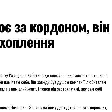
є за кордоном, він
ахоплення
течку Ржищів на Київщині, де спокійні ріки омивають історичні
ьки пам’ятаю себе. Він завжди був душою компанії, любителем
рала з ним злий жарт, і тепер він застряг у ямі, яку сам собі
рацює в Німеччині. Залишила йому двох дітей — вже дорослих,