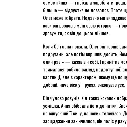
самостійних — і поїхала заробляти гроші. 
більше — відпустка не дозволяє. Проте що
Олег може їх брати. Недавно ми випадково 
кави він розповів мені свою історію — гірк
зрозуміти, як він до цього дійшов.
Коли Світлана поїхала, Олег рік терпів с
подругами, але потім вирішив: досить. Йом
один раз!» — казав він собі. І примітив мо
трималася, робила вигляд недоступної, а
картинці, але з характером, якому ще пошук
добрий, наче віск у її руках, виконував усе
Він чудово розумів: від таких коханок добр
усмішки. Анна обібрала його до нитки. Споч
на випускний її сину, на новий телевізор. Д
заощадження закінчилися, він поліз у рах