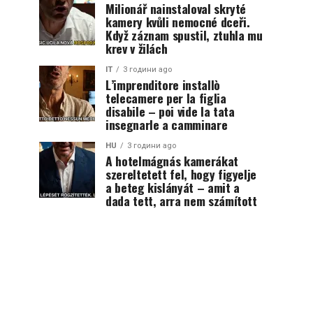
Milionář nainstaloval skryté
kamery kvůli nemocné dceři.
Když záznam spustil, ztuhla mu
krev v žilách
IT
3 години ago
L’imprenditore installò
telecamere per la figlia
disabile – poi vide la tata
insegnarle a camminare
HU
3 години ago
A hotelmágnás kamerákat
szereltetett fel, hogy figyelje
a beteg kislányát – amit a
dada tett, arra nem számított