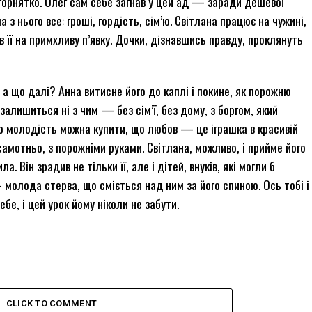
горнятко. Олег сам себе загнав у цей ад — заради дешевої
 з нього все: гроші, гордість, сім’ю. Світлана працює на чужині,
в її на примхливу п’явку. Дочки, дізнавшись правду, проклянуть
: а що далі? Анна витисне його до каплі і покине, як порожню
 залишиться ні з чим — без сім’ї, без дому, з боргом, який
що молодість можна купити, що любов — це іграшка в красивій
самотньо, з порожніми руками. Світлана, можливо, і прийме його
. Він зрадив не тільки її, але і дітей, внуків, які могли б
 молода стерва, що сміється над ним за його спиною. Ось тобі і
бе, і цей урок йому ніколи не забути.
CLICK TO COMMENT