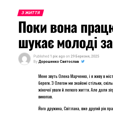
З ЖИТТЯ
Поки вона працю
шукає молоді з
Published
1 рік ago
on
29 Березня, 2025
By
Дорошенко Святослав
Мене звуть Олена Марченко, і я живу в міс
береги. З Олегом ми знайомі стільки, скіл
жіночої уваги й легкого життя. Але доля зіг
викопав.
Його дружина, Світлана, вже другий рік п