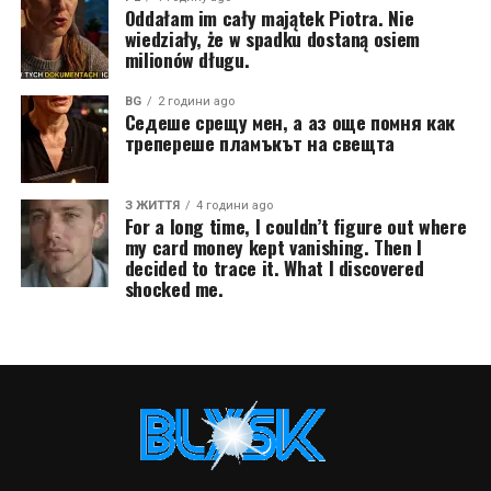
Oddałam im cały majątek Piotra. Nie
wiedziały, że w spadku dostaną osiem
milionów długu.
BG
2 години ago
Седеше срещу мен, а аз още помня как
трепереше пламъкът на свещта
З ЖИТТЯ
4 години ago
For a long time, I couldn’t figure out where
my card money kept vanishing. Then I
decided to trace it. What I discovered
shocked me.