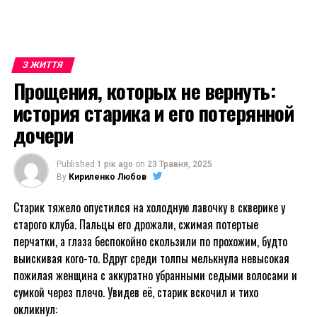
З ЖИТТЯ
Прощения, которых не вернуть:
история старика и его потерянной
дочери
Published
1 рік ago
on
23 Травня, 2025
By
Кириленко Любов
Старик тяжело опустился на холодную лавочку в скверике у
старого клуба. Пальцы его дрожали, сжимая потертые
перчатки, а глаза беспокойно скользили по прохожим, будто
выискивая кого-то. Вдруг среди толпы мелькнула невысокая
пожилая женщина с аккуратно убранными седыми волосами и
сумкой через плечо. Увидев её, старик вскочил и тихо
окликнул: