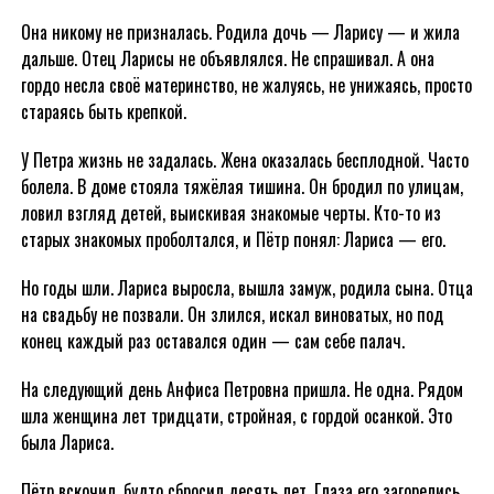
Она никому не призналась. Родила дочь — Ларису — и жила
дальше. Отец Ларисы не объявлялся. Не спрашивал. А она
гордо несла своё материнство, не жалуясь, не унижаясь, просто
стараясь быть крепкой.
У Петра жизнь не задалась. Жена оказалась бесплодной. Часто
болела. В доме стояла тяжёлая тишина. Он бродил по улицам,
ловил взгляд детей, выискивая знакомые черты. Кто-то из
старых знакомых проболтался, и Пётр понял: Лариса — его.
Но годы шли. Лариса выросла, вышла замуж, родила сына. Отца
на свадьбу не позвали. Он злился, искал виноватых, но под
конец каждый раз оставался один — сам себе палач.
На следующий день Анфиса Петровна пришла. Не одна. Рядом
шла женщина лет тридцати, стройная, с гордой осанкой. Это
была Лариса.
Пётр вскочил, будто сбросил десять лет. Глаза его загорелись.