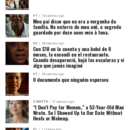
PT
18 хвилин ago
Meu pai disse que eu era a vergonha da
família. No enterro do meu avô, o segredo
guardado por doze anos veio à tona.
ES
28 хвилин ago
Con $18 en la cuenta y una bebé de 8
meses, la escondí en el restaurante.
Cuando desapareció, bajé las escaleras y vi
algo que jamás imaginé
PT
28 хвилин ago
O documento que ninguém esperava
З ЖИТТЯ
37 хвилин ago
“I Don’t Pay for Women,” a 52-Year-Old Man
Wrote. So I Showed Up to Our Date Without
Heels or Makeup.
PL
1 годину ago