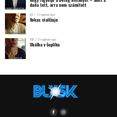
dada tett, arra nem számított
LT
2 години ago
Vokas stalčiuje
CZ
2 години ago
Obálka v šuplíku