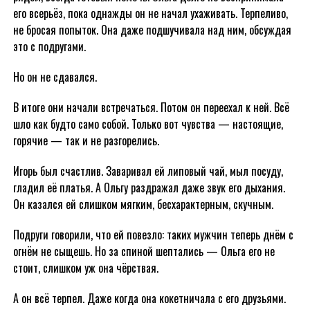
его всерьёз, пока однажды он не начал ухаживать. Терпеливо,
не бросая попыток. Она даже подшучивала над ним, обсуждая
это с подругами.
Но он не сдавался.
В итоге они начали встречаться. Потом он переехал к ней. Всё
шло как будто само собой. Только вот чувства — настоящие,
горячие — так и не разгорелись.
Игорь был счастлив. Заваривал ей липовый чай, мыл посуду,
гладил её платья. А Ольгу раздражал даже звук его дыхания.
Он казался ей слишком мягким, бесхарактерным, скучным.
Подруги говорили, что ей повезло: таких мужчин теперь днём с
огнём не сыщешь. Но за спиной шептались — Ольга его не
стоит, слишком уж она чёрствая.
А он всё терпел. Даже когда она кокетничала с его друзьями.