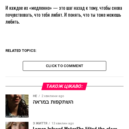
И каждое их «медленно» — это шаг назад к тому, чтобы снова
почувствовать, что тебя любят. И понять, что ты тоже можешь
любить.
RELATED TOPICS:
CLICK TO COMMENT
ТАКОЖ ЦІКАВО:
HE
2 хвилини ago
השתקפות במראה
З ЖИТТЯ
13 хвилин ago
Lemon Infused WaterShe lifted the glass,