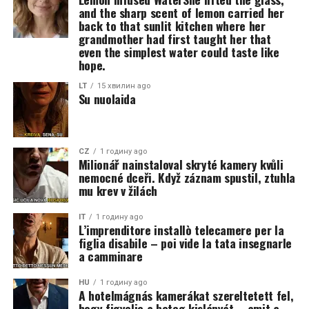
and the sharp scent of lemon carried her
back to that sunlit kitchen where her
grandmother had first taught her that
even the simplest water could taste like
hope.
LT
15 хвилин ago
Su nuolaida
CZ
1 годину ago
Milionář nainstaloval skryté kamery kvůli
nemocné dceři. Když záznam spustil, ztuhla
mu krev v žilách
IT
1 годину ago
L’imprenditore installò telecamere per la
figlia disabile – poi vide la tata insegnarle
a camminare
HU
1 годину ago
A hotelmágnás kamerákat szereltetett fel,
hogy figyelje a beteg kislányát – amit a