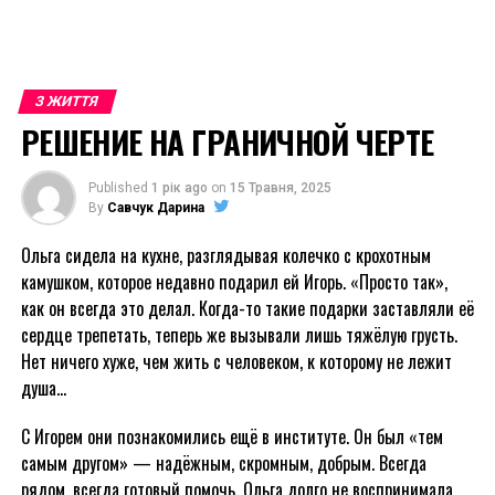
З ЖИТТЯ
РЕШЕНИЕ НА ГРАНИЧНОЙ ЧЕРТЕ
Published
1 рік ago
on
15 Травня, 2025
By
Савчук Дарина
Ольга сидела на кухне, разглядывая колечко с крохотным
камушком, которое недавно подарил ей Игорь. «Просто так»,
как он всегда это делал. Когда-то такие подарки заставляли её
сердце трепетать, теперь же вызывали лишь тяжёлую грусть.
Нет ничего хуже, чем жить с человеком, к которому не лежит
душа…
С Игорем они познакомились ещё в институте. Он был «тем
самым другом» — надёжным, скромным, добрым. Всегда
рядом, всегда готовый помочь. Ольга долго не воспринимала